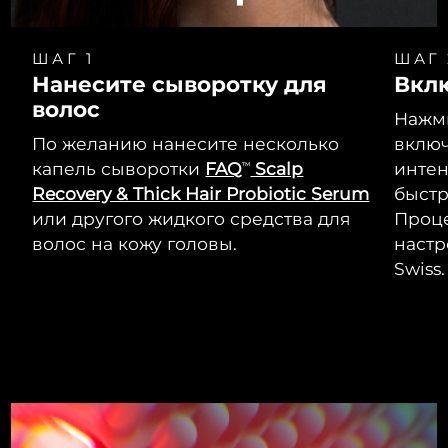
ШАГ 1
ШАГ 
Нанесите сыворотку для
Вкл
волос
Нажми
По желанию нанесите несколько
включ
капель сыворотки
FAQ
Scalp
интен
TM
Recovery & Thick Hair Probiotic Serum
быстр
или другого жидкого средства для
Проце
волос на кожу головы.
настр
Swiss