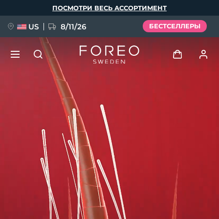
Перейти
ПОСМОТРИ ВЕСЬ АССОРТИМЕНТ
к
основному
содержанию
US
8/11/26
БЕСТСЕЛЛЕРЫ
НОВИНКА
Войти
Язык
BREAKING NEWS
Профиль пользователя
English
Deutsch
Español
Мои приборы
FAQ™ Pure Beauty-Tech Elixir
Français
Italiano
Português
Мои заказы
Polski
Svenska
Русский
Türkçe
简体中文
繁體中文
Мои адреса
issa™ Teeth Whitening Set
Мои подписки