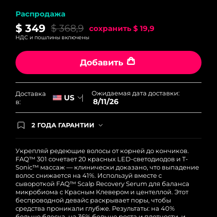
Ожидаемая дата доставки
Ливан
Распродажа
8/11/26
$ 349
$ 368,9
сохранить
$ 19,9
Ожидаемая дата доставки
НДС и пошлины включены
Литва
8/10/26
Добавить
Ожидаемая дата доставки
Люксембург
8/10/26
Ожидаемая дата доставки:
Доставка
Ожидаемая дата доставки
US
Макао (САР)
8/11/26
в:
8/12/26
Ожидаемая дата доставки
2 ГОДА ГАРАНТИИ
Малайзия
8/13/26
Заказ на сайте автоматически покрывается
полным гарантийным обслуживанием FOREO.
Это означает, что если в течение 2-х лет со дня
Укрепляй редеющие волосы от корней до кончиков.
Ожидаемая дата доставки
Мальта
покупки с продуктом возникнут проблемы,
FAQ™ 301 сочетает 20 красных LED-светодиодов и T-
8/10/26
FOREO заменит его бесплатно.
Sonic™ массаж — клинически доказано, что выпадение
волос снижается на 41%. Используй вместе с
Ожидаемая дата доставки
сывороткой FAQ™ Scalp Recovery Serum для баланса
Мексика
8/14/26
микробиома с Красным Клевером и центеллой. Этот
беспроводной девайс раскрывает поры, чтобы
средства проникали глубже. Результаты: на 40%
Ожидаемая дата доставки
Монако
больше блеска, на 36% больше роста и плотности, и