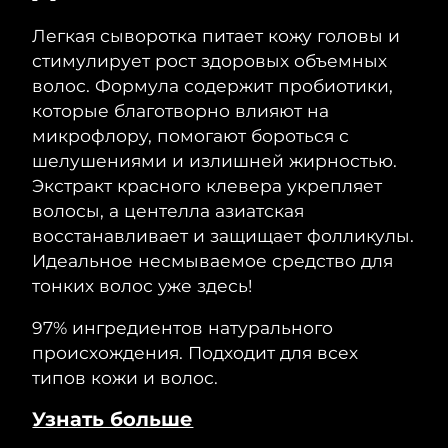
Ожидаемая дата доставки
Легкая сыворотка питает кожу головы и
Таиланд
8/14/26
стимулирует рост здоровых объемных
волос. Формула содержит пробиотики,
Ожидаемая дата доставки
Турция
которые благотворно влияют на
8/11/26
микрофлору, помогают бороться с
Ожидаемая дата доставки
шелушениями и излишней жирностью.
ОАЭ
8/11/26
Экстракт красного клевера укрепляет
волосы, а центелла азиатская
Ожидаемая дата доставки
Великобритания
8/10/26
восстанавливает и защищает фолликулы.
Идеальное несмываемое средство для
Соединенные
Ожидаемая дата доставки
тонких волос уже здесь!
Штаты
8/11/26
97% ингредиентов натурального
Ожидаемая дата доставки
Узбекистан
происхождения. Подходит для всех
8/15/26
типов кожи и волос.
Ожидаемая дата доставки
Вьетнам
Узнать больше
8/16/26