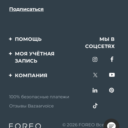
ПОМОЩЬ
МЫ В
СОЦСЕТЯХ
Свяжитесь с нами
МОЯ УЧЁТНАЯ
ЗАПИСЬ
Заказ и доставка
Регистрация продукта
Гарантия и возврат
КОМПАНИЯ
Поддержка
Вопросы и ответы
О FOREO
Информация о
100% безопасные платежи
Партнерская
батарее
программа
Отзывы Bazaarvoice
Партнерские новости
© 2026 FOREO Все права
MYSA