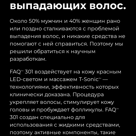
ШВЕДСКИЙ УХОД ЗА КОЖЕЙ
выпадающих волос.
Около 50% мужчин и 40% женщин рано
Ожидаемая дата доставки
Австралия
или поздно сталкиваются с проблемой
8/13/26
выпадения волос, и никакие средства не
Очищение кожи
Лифтинг
помогают с ней справиться. Поэтому мы
Ожидаемая дата доставки
Австрия
LUNA™ 4 набор
BEAR™ 2 набор
8/10/26
решили обратиться к научным
Anti-aging massage
Microcurrent toning
разработкам.
Ожидаемая дата доставки
Бахрейн
8/11/26
FAQ
301 воздействует на кожу красным
Увлажнение
Забота о полости рта
TM
LUNA™ 4 Plus
BEAR™ 2 go
LED-светом и массажем T-Sonic
—
Ожидаемая дата доставки
TM
Бельгия
UFO™ 3 набор
issa™ 4
8/10/26
Massage, LED heating
Microcurrent toning on-the-go
технологиями, эффективность которых
FAQ™ АНТИВОЗРАСТНОЙ УХОД
Deep facial hydration
Hybrid silicone sonic toothbrush
клинически доказана. Процедура
Ожидаемая дата доставки
Бермудские о-ва
укрепляет волосы, стимулирует кожу
8/16/26
NEW
LUNA™ 4 Men
BEAR™ 2 eyes & lips
головы и пробуждает фолликулы. FAQ
TM
UFO™ 3 LED
issa™ 4 plus
For men, anti-aging massage
Microcurrent line smoothing device
Босния и
301 создан специально для
Ожидаемая дата доставки
Near-infrared and red light therapy
Smart hybrid silicone sonic toothbrush
Герцеговина
8/13/26
использования с жидкими средствами,
device
Омоложение
LED-процедуры
поэтому активные компоненты, такие