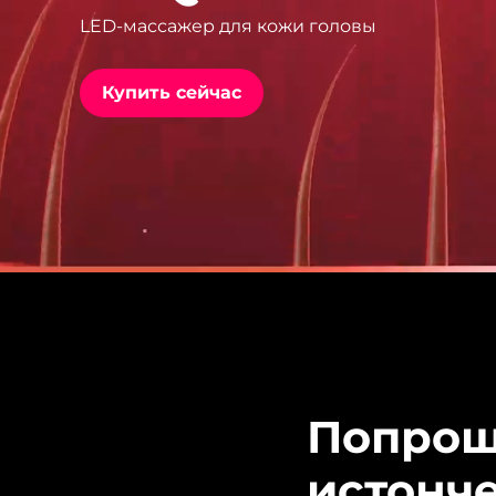
LED-массажер для кожи головы
issa™ Teeth Whitening Set
Купить сейчас
FAQ™ Dual LED Panel
ПОДАРКИ И НАБОРЫ
Специальные
предложения
БЕСТСЕЛЛЕРЫ
Попрощ
истонч