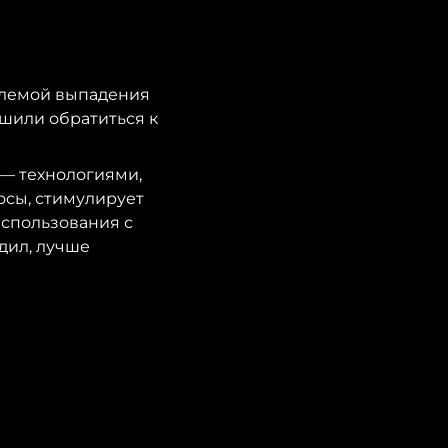
блемой выпадения
ешили обратиться к
— технологиями,
осы, стимулирует
использования с
дил, лучше