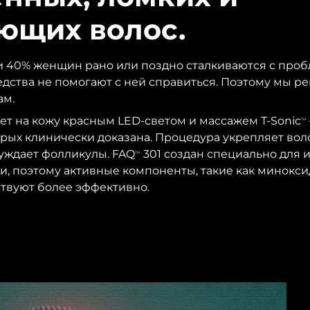
ющих волос.
и 40% женщин рано или поздно сталкиваются с про
редства не помогают с ней справиться. Поэтому мы р
ам.
ет на кожу красным LED-светом и массажем T-Sonic
TM
рых клинически доказана. Процедура укрепляет вол
уждает фолликулы. FAQ
301 создан специально для 
TM
, поэтому активные компоненты, такие как минокси
твуют более эффективно.