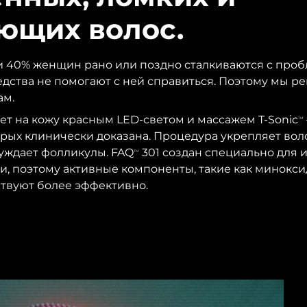
ющих волос.
и 40% женщин рано или поздно сталкиваются с про
редства не помогают с ней справиться. Поэтому мы р
ам.
ет на кожу красным LED-светом и массажем T-Sonic
TM
рых клинически доказана. Процедура укрепляет вол
уждает фолликулы. FAQ
301 создан специально для 
TM
, поэтому активные компоненты, такие как минокси
твуют более эффективно.