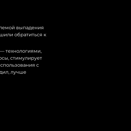
блемой выпадения
ешили обратиться к
— технологиями,
осы, стимулирует
использования с
дил, лучше