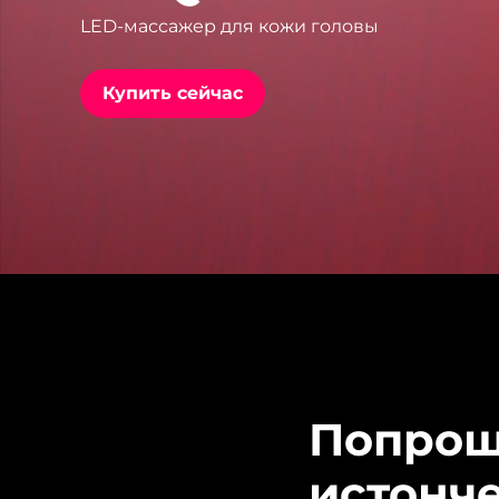
LED-массажер для кожи головы
issa™ Teeth Whitening Set
Купить сейчас
FAQ™ Dual LED Panel
ПОДАРКИ И НАБОРЫ
Специальные
предложения
БЕСТСЕЛЛЕРЫ
Попрощ
истонч