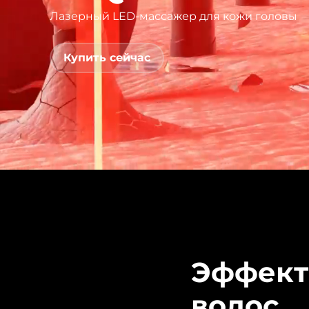
Лазерный LED-массажер для кожи головы
issa™ Teeth Whitening Set
Купить сейчас
FAQ™ Dual LED Panel
ПОДАРКИ И НАБОРЫ
Специальные
предложения
БЕСТСЕЛЛЕРЫ
Эффект
волос