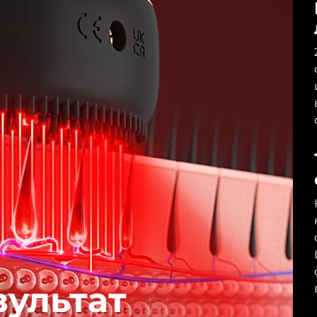
зультат