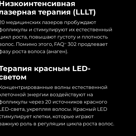
Низкоинтенсивная
лазерная терапия (LLLT)
20 медицинских лазеров пробуждают
фолликулы и стимулируют их естественный
цикл роста, повышают густоту и плотность
волос. Помимо этого, FAQ
302 продлевает
TM
фазу роста волоса (анаген).
Терапия красным LED-
светом
Концентрированные волны естественной
клеточной энергии воздействуют на
фолликулы через 20 источников красного
LED-света, укрепляя волосы. Красный LED
стимулирует клетки, которые играют
важную роль в регуляции цикла роста волос.