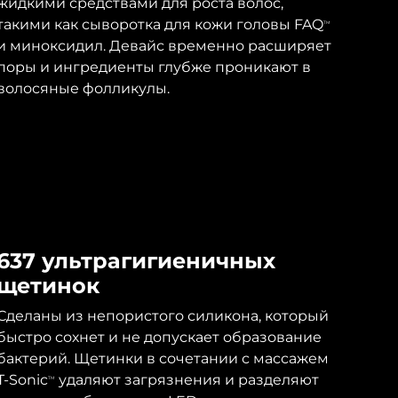
жидкими средствами для роста волос,
такими как сыворотка для кожи головы FAQ
TM
и миноксидил. Девайс временно расширяет
поры и ингредиенты глубже проникают в
волосяные фолликулы.
637 ультрагигиеничных
щетинок
Сделаны из непористого силикона, который
быстро сохнет и не допускает образование
бактерий. Щетинки в сочетании с массажем
T-Sonic
удаляют загрязнения и разделяют
TM