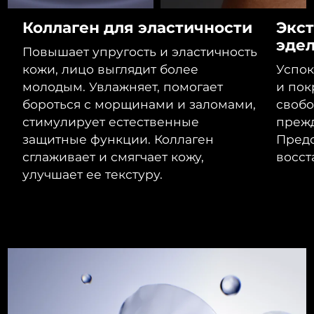
8/13/26
Коллаген для эластичности
Экст
Ожидаемая дата доставки
Израиль
эде
8/15/26
Повышает упругость и эластичность
кожи, лицо выглядит более
Успок
Ожидаемая дата доставки
Италия
молодым. Увлажняет, помогает
и пок
8/11/26
бороться с морщинами и заломами,
своб
Ожидаемая дата доставки
стимулирует естественные
преж
Япония
8/14/26
защитные функции. Коллаген
Предо
сглаживает и смягчает кожу,
восст
Ожидаемая дата доставки
Джерси
8/16/26
улучшает ее текстуру.
Ожидаемая дата доставки
Казахстан
8/13/26
Ожидаемая дата доставки
Кувейт
8/11/26
Ожидаемая дата доставки
Латвия
8/11/26