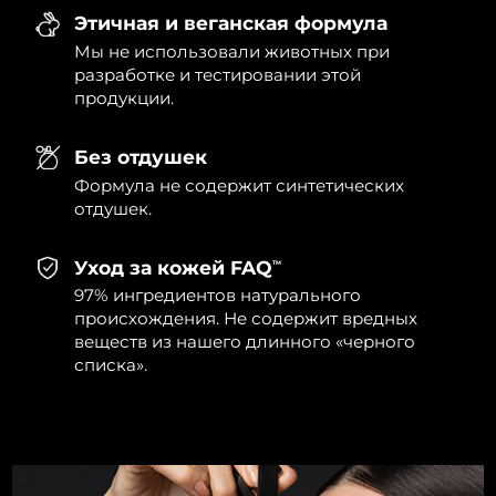
8/12/26
Этичная и веганская формула
Мы не использовали животных при
Ожидаемая дата доставки
Нидерланды
8/11/26
разработке и тестировании этой
продукции.
Ожидаемая дата доставки
Новая Зеландия
8/11/26
Без отдушек
Формула не содержит синтетических
Ожидаемая дата доставки
Норвегия
8/11/26
отдушек.
Ожидаемая дата доставки
Оман
Уход за кожей FAQ
TM
8/14/26
97% ингредиентов натурального
происхождения. Не содержит вредных
Ожидаемая дата доставки
Филиппины
8/14/26
веществ из нашего длинного «черного
списка».
Ожидаемая дата доставки
Польша
8/12/26
Ожидаемая дата доставки
Португалия
8/11/26