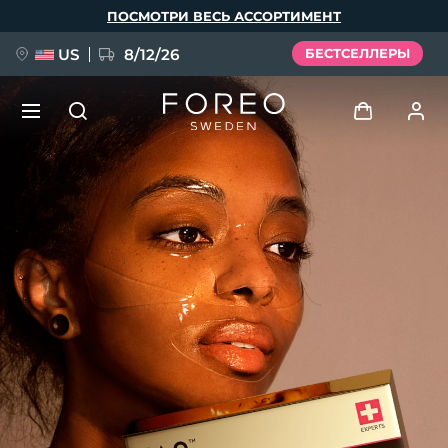
Перейти
ПОСМОТРИ ВЕСЬ АССОРТИМЕНТ
к
основному
содержанию
US
8/12/26
БЕСТСЕЛЛЕРЫ
НОВИНКА
Войти
Язык
BREAKING NEWS
Профиль пользователя
English
Deutsch
Español
Мои приборы
FAQ™ Pure Beauty-Tech Elixir
Français
Italiano
Português
Мои заказы
Polski
Svenska
Русский
Türkçe
简体中文
繁體中文
Мои адреса
issa™ Teeth Whitening Set
Мои подписки