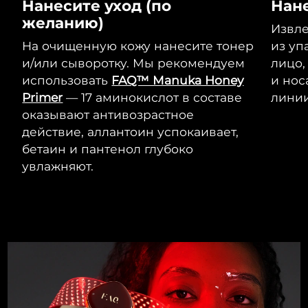
Словакия
Нанесите уход (по
Нане
8/11/26
желанию)
Извле
Ожидаемая дата доставки
Словения
На очищенную кожу нанесите тонер
из уп
8/11/26
и/или сыворотку. Мы рекомендуем
лицо,
Южно-Африканская
использовать
FAQ™ Manuka Honey
и нос
Ожидаемая дата доставки
Республика
8/19/26
Primer
— 17 аминокислот в составе
линии
оказывают антивозрастное
Ожидаемая дата доставки
Республика Корея
действие, аллантоин успокаивает,
8/13/26
бетаин и пантенол глубоко
увлажняют.
Ожидаемая дата доставки
Испания
8/11/26
Ожидаемая дата доставки
Швеция
8/11/26
Ожидаемая дата доставки
Швейцария
8/11/26
Ожидаемая дата доставки
Тайвань
8/16/26