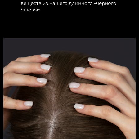
веществ из нашего длинного «черного
Ожидаемая дата доставки
Пуэрто-Рико
списка».
8/12/26
Ожидаемая дата доставки
Катар
8/11/26
Ожидаемая дата доставки
Реюньон
8/15/26
Ожидаемая дата доставки
Румыния
8/10/26
Ожидаемая дата доставки
Россия
8/18/26
Ожидаемая дата доставки
Саудовская Аравия
8/11/26
Ожидаемая дата доставки
Сингапур
8/12/26
Ожидаемая дата доставки