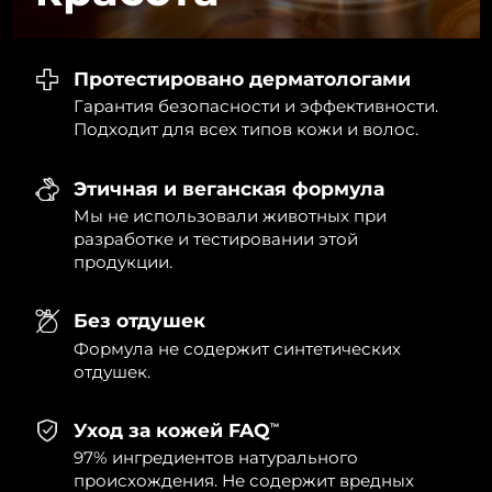
8/11/26
Ожидаемая дата доставки
Нидерланды
8/10/26
Протестировано дерматологами
Гарантия безопасности и эффективности.
Ожидаемая дата доставки
Новая Зеландия
Подходит для всех типов кожи и волос.
8/10/26
Ожидаемая дата доставки
Этичная и веганская формула
Норвегия
8/10/26
Мы не использовали животных при
разработке и тестировании этой
Ожидаемая дата доставки
Оман
продукции.
8/13/26
Ожидаемая дата доставки
Без отдушек
Филиппины
8/13/26
Формула не содержит синтетических
отдушек.
Ожидаемая дата доставки
Польша
8/11/26
Уход за кожей FAQ
TM
Ожидаемая дата доставки
Португалия
97% ингредиентов натурального
8/10/26
происхождения. Не содержит вредных