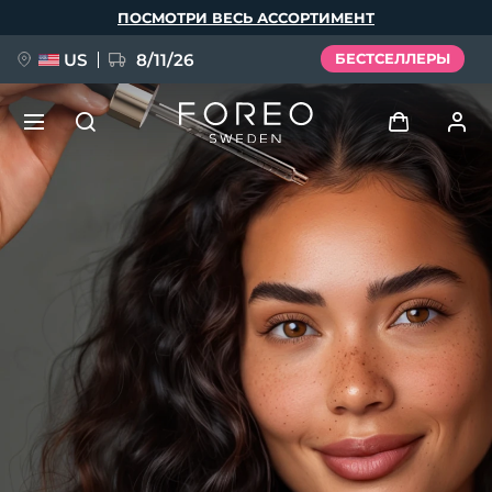
Перейти
ПОСМОТРИ ВЕСЬ АССОРТИМЕНТ
к
основному
содержанию
US
8/11/26
БЕСТСЕЛЛЕРЫ
НОВИНКА
Войти
Язык
BREAKING NEWS
Профиль пользователя
English
Deutsch
Español
Мои приборы
FAQ™ Pure Beauty-Tech Elixir
Français
Italiano
Português
Мои заказы
Polski
Svenska
Русский
Türkçe
简体中文
繁體中文
Мои адреса
issa™ Teeth Whitening Set
Мои подписки