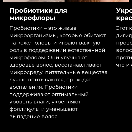
8/12/26
Пробиотики для
Укр
Ожидаемая дата доставки
Израиль
микрофлоры
крас
8/14/26
Пробиотики – это живые
Этот 
Ожидаемая дата доставки
Италия
микроорганизмы, которые обитают
дигид
8/10/26
на коже головы и играют важную
прово
Ожидаемая дата доставки
роль в поддержании естественной
волос
Япония
8/13/26
микрофлоры. Они улучшают
проти
здоровье волос, восстанавливают
что и
Ожидаемая дата доставки
Джерси
8/15/26
микросреду, питательные вещества
лучше впитываются, проходят
Ожидаемая дата доставки
Казахстан
воспаления. Пробиотики
8/12/26
поддерживают оптимальный
уровень влаги, укрепляют
Ожидаемая дата доставки
Кувейт
8/10/26
фолликулы и уменьшают
выпадение волос.
Ожидаемая дата доставки
Латвия
8/10/26