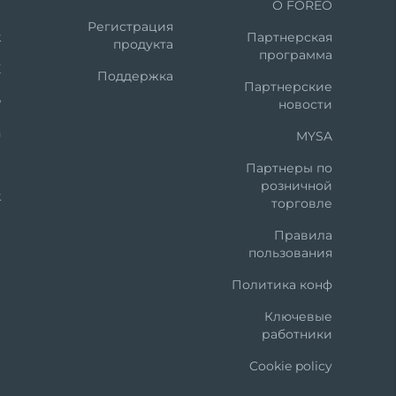
m
О FOREO
Регистрация
k
Партнерская
продукта
программа
X
Поддержка
Партнерские
e
новости
n
MYSA
t
Партнеры по
розничной
k
торговле
Правила
пользования
Политика конф
Ключевые
работники
Cookie policy