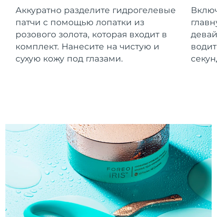
Словакия
8/10/26
Аккуратно разделите гидрогелевые
Включ
патчи с помощью лопатки из
главн
Ожидаемая дата доставки
Словения
розового золота, которая входит в
девай
8/10/26
комплект. Нанесите на чистую и
водит
Южно-Африканская
Ожидаемая дата доставки
сухую кожу под глазами.
секун
Республика
8/18/26
Ожидаемая дата доставки
Республика Корея
8/12/26
Ожидаемая дата доставки
Испания
8/10/26
Ожидаемая дата доставки
Швеция
8/10/26
Ожидаемая дата доставки
Швейцария
8/10/26
Ожидаемая дата доставки
Тайвань
8/15/26