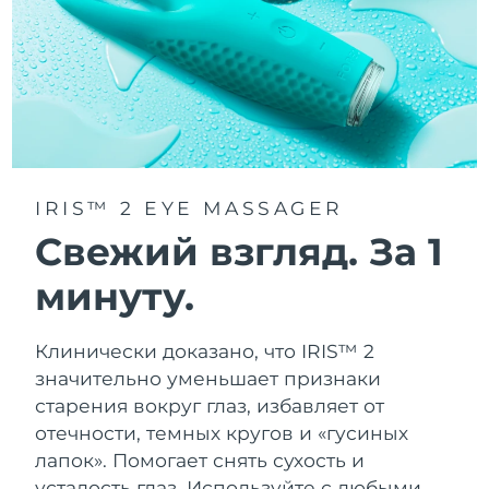
Ожидаемая дата доставки
Таиланд
8/14/26
Ожидаемая дата доставки
Турция
8/11/26
Ожидаемая дата доставки
ОАЭ
8/11/26
IRIS™ 2 EYE MASSAGER
Ожидаемая дата доставки
Свежий взгляд. За 1
Великобритания
8/10/26
минуту.
Соединенные
Ожидаемая дата доставки
Штаты
8/11/26
Клинически доказано, что IRIS™ 2
Ожидаемая дата доставки
значительно уменьшает признаки
Узбекистан
8/15/26
старения вокруг глаз, избавляет от
отечности, темных кругов и «гусиных
Ожидаемая дата доставки
Вьетнам
8/16/26
лапок». Помогает снять сухость и
усталость глаз. Используйте с любыми