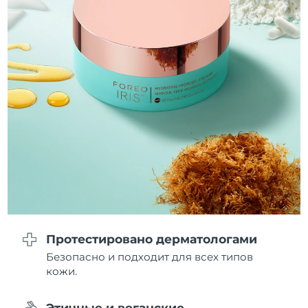
Ожидаемая дата доставки
Ливан
8/11/26
Ожидаемая дата доставки
Литва
8/10/26
Ожидаемая дата доставки
Люксембург
8/10/26
Ожидаемая дата доставки
Макао (САР)
8/12/26
Ожидаемая дата доставки
Малайзия
8/13/26
Ожидаемая дата доставки
Мальта
8/10/26
Протестировано дерматологами
Безопасно и подходит для всех типов
Ожидаемая дата доставки
Мексика
кожи.
8/14/26
Ожидаемая дата доставки
Монако
Этичные и веганские