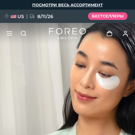
Перейти
ПОСМОТРИ ВЕСЬ АССОРТИМЕНТ
к
основному
содержанию
US
8/11/26
БЕСТСЕЛЛЕРЫ
НОВИНКА
Войти
Язык
BREAKING NEWS
Профиль пользователя
English
Deutsch
Español
Мои приборы
FAQ™ Pure Beauty-Tech Elixir
Français
Italiano
Português
Мои заказы
Polski
Svenska
Русский
Türkçe
简体中文
繁體中文
Мои адреса
issa™ Teeth Whitening Set
Мои подписки