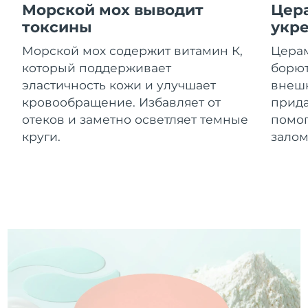
8/12/26
Морской мох выводит
Цер
токсины
укр
Ожидаемая дата доставки
Израиль
8/14/26
Морской мох содержит витамин К,
Церам
который поддерживает
борют
Ожидаемая дата доставки
Италия
эластичность кожи и улучшает
внешн
8/10/26
кровообращение. Избавляет от
прида
Ожидаемая дата доставки
отеков и заметно осветляет темные
помог
Япония
8/13/26
круги.
залом
Ожидаемая дата доставки
Джерси
8/15/26
Ожидаемая дата доставки
Казахстан
8/12/26
Ожидаемая дата доставки
Кувейт
8/10/26
Ожидаемая дата доставки
Латвия
8/10/26