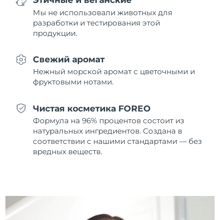
8/11/26
Мы не использовали животных для
разработки и тестирования этой
Ожидаемая дата доставки
Нидерланды
8/10/26
продукции.
Ожидаемая дата доставки
Новая Зеландия
Свежий аромат
8/10/26
Нежный морской аромат с цветочными и
фруктовыми нотами.
Ожидаемая дата доставки
Норвегия
8/10/26
Чистая косметика FOREO
Ожидаемая дата доставки
Оман
Формула на 96% процентов состоит из
8/13/26
натуральных ингредиентов. Создана в
соответствии с нашими стандартами — без
Ожидаемая дата доставки
Филиппины
8/13/26
вредных веществ.
Ожидаемая дата доставки
Польша
8/11/26
Ожидаемая дата доставки
Португалия
8/10/26