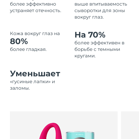
более эффективно
выше впитываемость
Ожидаемая дата доставки
Ливан
устраняет отечность.
сыворотки для зоны
8/9/26
вокруг глаз.
Ожидаемая дата доставки
Литва
8/8/26
На 70%
Кожа вокруг глаз на
80%
более эффективен в
Ожидаемая дата доставки
Люксембург
8/8/26
более гладкая.
борьбе с темными
кругами.
Ожидаемая дата доставки
Макао (САР)
8/10/26
Уменьшает
Ожидаемая дата доставки
«гусиные лапки» и
Малайзия
8/11/26
заломы.
Ожидаемая дата доставки
Мальта
8/8/26
Ожидаемая дата доставки
Мексика
8/12/26
Ожидаемая дата доставки
Монако