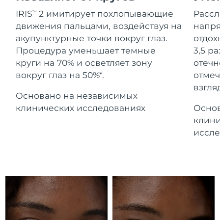
Advanced pore care essentials
For healthy hair
Ожидаемая дата доставки
18% PAP
Гибралтар
IRIS
2 имитирует похлопывающие
Расс
TM
Косметика
Для мужчин
8/12/26
движения пальцами, воздействуя на
напря
Ожидаемая дата доставки
акупунктурные точки вокруг глаз.
отдох
Греция
8/8/26
Процедура уменьшает темные
3,5 р
круги на 70% и осветляет зону
отечн
Ожидаемая дата доставки
Гонконг (САР)
вокруг глаз на 50%*.
отмеч
8/9/26
Купить
взгляд
Основано на независимых
Ожидаемая дата доставки
Венгрия
8/8/26
клинических исследованиях
Основ
FOREO APP
клини
Ожидаемая дата доставки
Исландия
иссле
8/9/26
ПОДРОБНЕЕ
Ожидаемая дата доставки
Индонезия
8/6/26
Ожидаемая дата доставки
Ирландия
8/8/26
Ожидаемая дата доставки
о-в Мэн