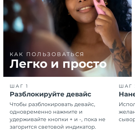
КАК ПОЛЬЗОВАТЬСЯ
Легко и просто
ШАГ 1
ШАГ 
Разблокируйте девайс
Нане
Чтобы разблокировать девайс,
Испол
одновременно нажмите и
желан
удерживайте кнопки + и -, пока не
сывор
загорится световой индикатор.