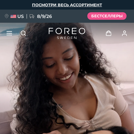
Перейти
ПОСМОТРИ ВЕСЬ АССОРТИМЕНТ
к
основному
содержанию
US
8/9/26
БЕСТСЕЛЛЕРЫ
НОВИНКА
Войти
Язык
BREAKING NEWS
Профиль пользователя
English
Deutsch
Español
Мои приборы
FAQ™ Pure Beauty-Tech Elixir
Français
Italiano
Português
Мои заказы
Polski
Svenska
Русский
Türkçe
简体中文
繁體中文
Мои адреса
issa™ Teeth Whitening Set
Мои подписки