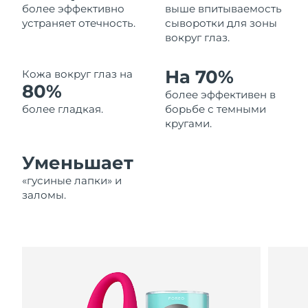
более эффективно
выше впитываемость
Ожидаемая дата доставки
Ливан
устраняет отечность.
сыворотки для зоны
8/12/26
вокруг глаз.
Ожидаемая дата доставки
Литва
8/11/26
На 70%
Кожа вокруг глаз на
80%
более эффективен в
Ожидаемая дата доставки
Люксембург
8/11/26
более гладкая.
борьбе с темными
кругами.
Ожидаемая дата доставки
Макао (САР)
8/13/26
Уменьшает
Ожидаемая дата доставки
«гусиные лапки» и
Малайзия
8/14/26
заломы.
Ожидаемая дата доставки
Мальта
8/11/26
Ожидаемая дата доставки
Мексика
8/15/26
Ожидаемая дата доставки
Монако