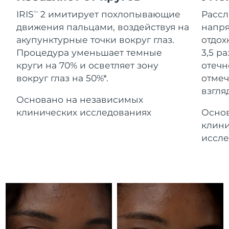
Advanced pore care essentials
For healthy hair
Ожидаемая дата доставки
18% PAP
Гибралтар
IRIS
2 имитирует похлопывающие
Расс
TM
Косметика
Для мужчин
8/15/26
движения пальцами, воздействуя на
напря
Ожидаемая дата доставки
акупунктурные точки вокруг глаз.
отдох
Греция
8/11/26
Процедура уменьшает темные
3,5 р
круги на 70% и осветляет зону
отечн
Ожидаемая дата доставки
Гонконг (САР)
вокруг глаз на 50%*.
отмеч
8/12/26
Купить
взгляд
Основано на независимых
Ожидаемая дата доставки
Венгрия
8/11/26
клинических исследованиях
Основ
FOREO APP
клини
Ожидаемая дата доставки
Исландия
иссле
8/12/26
ПОДРОБНЕЕ
Ожидаемая дата доставки
Индонезия
8/9/26
Ожидаемая дата доставки
Ирландия
8/11/26
Ожидаемая дата доставки
о-в Мэн