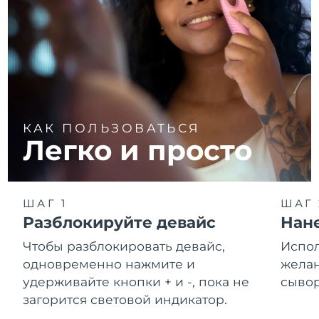
КАК ПОЛЬЗОВАТЬСЯ
Легко и просто
ШАГ 1
ШАГ 
Разблокируйте девайс
Нане
Чтобы разблокировать девайс,
Испол
одновременно нажмите и
желан
удерживайте кнопки + и -, пока не
сывор
загорится световой индикатор.