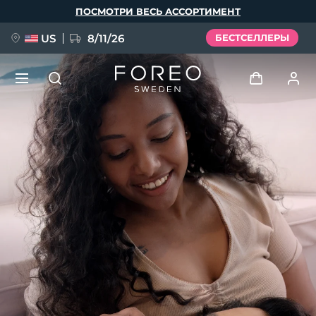
Перейти
ПОСМОТРИ ВЕСЬ АССОРТИМЕНТ
к
основному
содержанию
US
8/11/26
БЕСТСЕЛЛЕРЫ
НОВИНКА
Войти
Язык
BREAKING NEWS
Профиль пользователя
English
Deutsch
Español
Мои приборы
FAQ™ Pure Beauty-Tech Elixir
Français
Italiano
Português
Мои заказы
Polski
Svenska
Русский
Türkçe
简体中文
繁體中文
Мои адреса
issa™ Teeth Whitening Set
Мои подписки