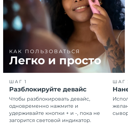
КАК ПОЛЬЗОВАТЬСЯ
Легко и просто
ШАГ 1
ШАГ 
Разблокируйте девайс
Нане
Чтобы разблокировать девайс,
Испол
одновременно нажмите и
желан
удерживайте кнопки + и -, пока не
сывор
загорится световой индикатор.