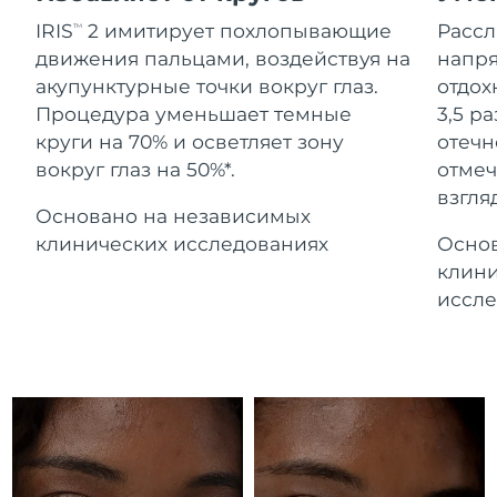
Advanced pore care essentials
For healthy hair
Ожидаемая дата доставки
18% PAP
Гибралтар
IRIS
2 имитирует похлопывающие
Расс
TM
Косметика
Для мужчин
8/14/26
движения пальцами, воздействуя на
напря
Ожидаемая дата доставки
акупунктурные точки вокруг глаз.
отдох
Греция
8/10/26
Процедура уменьшает темные
3,5 р
круги на 70% и осветляет зону
отечн
Ожидаемая дата доставки
Гонконг (САР)
вокруг глаз на 50%*.
отмеч
8/11/26
Купить
взгляд
Основано на независимых
Ожидаемая дата доставки
Венгрия
8/10/26
клинических исследованиях
Основ
FOREO APP
клини
Ожидаемая дата доставки
Исландия
иссле
8/11/26
ПОДРОБНЕЕ
Ожидаемая дата доставки
Индонезия
8/8/26
Ожидаемая дата доставки
Ирландия
8/10/26
Ожидаемая дата доставки
о-в Мэн