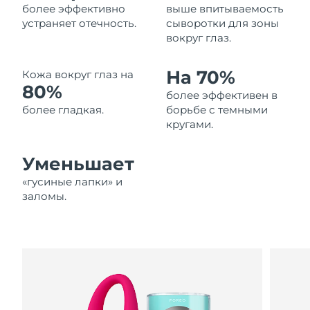
более эффективно
выше впитываемость
Ожидаемая дата доставки
Ливан
устраняет отечность.
сыворотки для зоны
8/11/26
вокруг глаз.
Ожидаемая дата доставки
Литва
8/10/26
На 70%
Кожа вокруг глаз на
80%
более эффективен в
Ожидаемая дата доставки
Люксембург
8/10/26
более гладкая.
борьбе с темными
кругами.
Ожидаемая дата доставки
Макао (САР)
8/12/26
Уменьшает
Ожидаемая дата доставки
«гусиные лапки» и
Малайзия
8/13/26
заломы.
Ожидаемая дата доставки
Мальта
8/10/26
Ожидаемая дата доставки
Мексика
8/14/26
Ожидаемая дата доставки
Монако