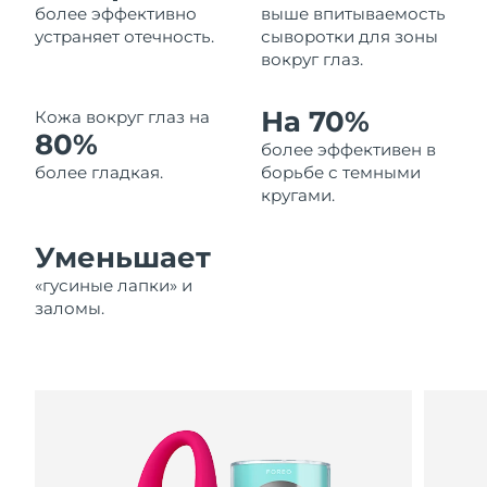
более эффективно
выше впитываемость
Ожидаемая дата доставки
Ливан
устраняет отечность.
сыворотки для зоны
8/9/26
вокруг глаз.
Ожидаемая дата доставки
Литва
8/8/26
На 70%
Кожа вокруг глаз на
80%
более эффективен в
Ожидаемая дата доставки
Люксембург
8/8/26
более гладкая.
борьбе с темными
кругами.
Ожидаемая дата доставки
Макао (САР)
8/10/26
Уменьшает
Ожидаемая дата доставки
«гусиные лапки» и
Малайзия
8/11/26
заломы.
Ожидаемая дата доставки
Мальта
8/8/26
Ожидаемая дата доставки
Мексика
8/12/26
Ожидаемая дата доставки
Монако