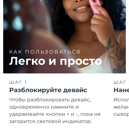
КАК ПОЛЬЗОВАТЬСЯ
Легко и просто
ШАГ 1
ШАГ 
Разблокируйте девайс
Нане
Чтобы разблокировать девайс,
Испол
одновременно нажмите и
желан
удерживайте кнопки + и -, пока не
сывор
загорится световой индикатор.