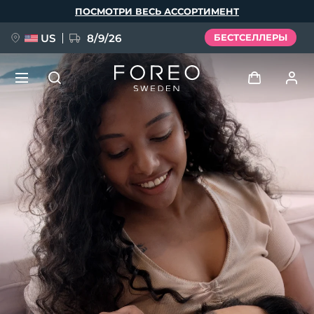
Перейти
ПОСМОТРИ ВЕСЬ АССОРТИМЕНТ
к
основному
содержанию
US
8/9/26
БЕСТСЕЛЛЕРЫ
НОВИНКА
Войти
Язык
BREAKING NEWS
Профиль пользователя
English
Deutsch
Español
Мои приборы
FAQ™ Pure Beauty-Tech Elixir
Français
Italiano
Português
Мои заказы
Polski
Svenska
Русский
Türkçe
简体中文
繁體中文
Мои адреса
issa™ Teeth Whitening Set
Мои подписки