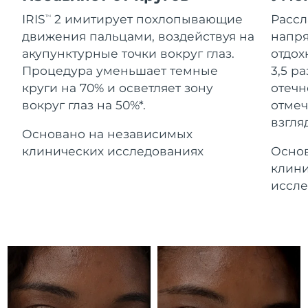
Advanced pore care essentials
For healthy hair
Ожидаемая дата доставки
18% PAP
Гибралтар
IRIS
2 имитирует похлопывающие
Расс
TM
Косметика
Для мужчин
8/12/26
движения пальцами, воздействуя на
напря
Ожидаемая дата доставки
акупунктурные точки вокруг глаз.
отдох
Греция
8/8/26
Процедура уменьшает темные
3,5 р
круги на 70% и осветляет зону
отечн
Ожидаемая дата доставки
Гонконг (САР)
вокруг глаз на 50%*.
отмеч
8/9/26
Купить
взгляд
Основано на независимых
Ожидаемая дата доставки
Венгрия
8/8/26
клинических исследованиях
Основ
FOREO APP
клини
Ожидаемая дата доставки
Исландия
иссле
8/9/26
ПОДРОБНЕЕ
Ожидаемая дата доставки
Индонезия
8/6/26
Ожидаемая дата доставки
Ирландия
8/8/26
Ожидаемая дата доставки
о-в Мэн