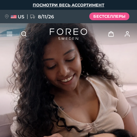
Перейти
ПОСМОТРИ ВЕСЬ АССОРТИМЕНТ
к
основному
содержанию
US
8/11/26
БЕСТСЕЛЛЕРЫ
НОВИНКА
Войти
Язык
BREAKING NEWS
Профиль пользователя
English
Deutsch
Español
Мои приборы
FAQ™ Pure Beauty-Tech Elixir
Français
Italiano
Português
Мои заказы
Polski
Svenska
Русский
Türkçe
简体中文
繁體中文
Мои адреса
issa™ Teeth Whitening Set
Мои подписки