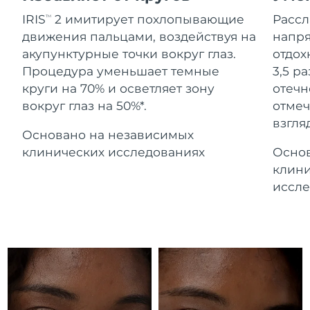
Advanced pore care essentials
For healthy hair
Ожидаемая дата доставки
18% PAP
Гибралтар
IRIS
2 имитирует похлопывающие
Расс
TM
Косметика
Для мужчин
8/14/26
движения пальцами, воздействуя на
напря
Ожидаемая дата доставки
акупунктурные точки вокруг глаз.
отдох
Греция
8/10/26
Процедура уменьшает темные
3,5 р
круги на 70% и осветляет зону
отечн
Ожидаемая дата доставки
Гонконг (САР)
вокруг глаз на 50%*.
отмеч
8/11/26
Купить
взгляд
Основано на независимых
Ожидаемая дата доставки
Венгрия
8/10/26
клинических исследованиях
Основ
FOREO APP
клини
Ожидаемая дата доставки
Исландия
иссле
8/11/26
ПОДРОБНЕЕ
Ожидаемая дата доставки
Индонезия
8/8/26
Ожидаемая дата доставки
Ирландия
8/10/26
Ожидаемая дата доставки
о-в Мэн