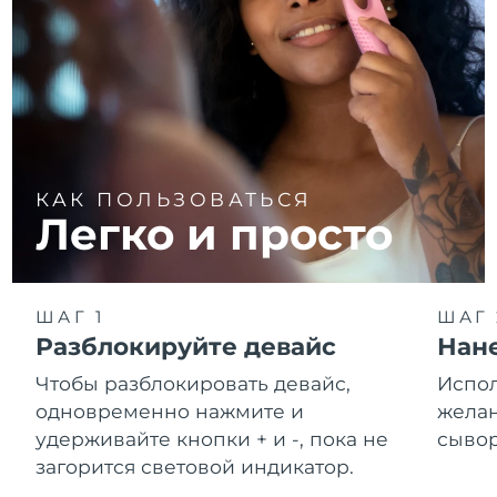
КАК ПОЛЬЗОВАТЬСЯ
Легко и просто
ШАГ 1
ШАГ 
Разблокируйте девайс
Нане
Чтобы разблокировать девайс,
Испол
одновременно нажмите и
желан
удерживайте кнопки + и -, пока не
сывор
загорится световой индикатор.