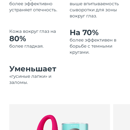
более эффективно
выше впитываемость
Ожидаемая дата доставки
Ливан
устраняет отечность.
сыворотки для зоны
8/11/26
вокруг глаз.
Ожидаемая дата доставки
Литва
8/10/26
На 70%
Кожа вокруг глаз на
80%
более эффективен в
Ожидаемая дата доставки
Люксембург
8/10/26
более гладкая.
борьбе с темными
кругами.
Ожидаемая дата доставки
Макао (САР)
8/12/26
Уменьшает
Ожидаемая дата доставки
«гусиные лапки» и
Малайзия
8/13/26
заломы.
Ожидаемая дата доставки
Мальта
8/10/26
Ожидаемая дата доставки
Мексика
8/14/26
Ожидаемая дата доставки
Монако