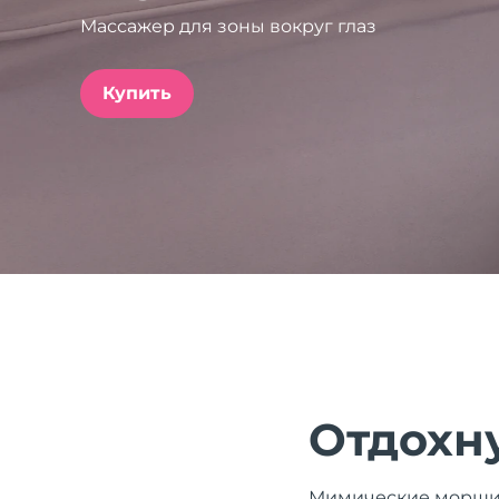
Массажер для зоны вокруг глаз
issa™ Teeth Whitening Set
Купить
FAQ™ Dual LED Panel
ПОДАРКИ И НАБОРЫ
Специальные
предложения
БЕСТСЕЛЛЕРЫ
Отдохну
Мимические морщинк