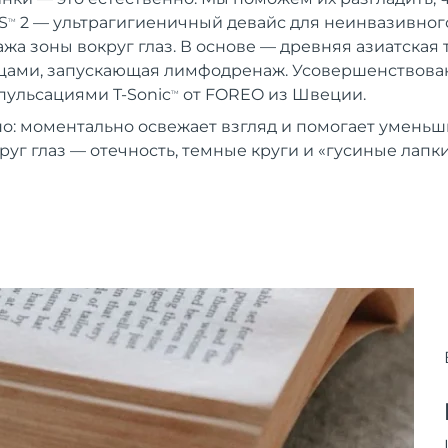
S
2 — ультрагигиеничный девайс для неинвазивного
TM
жа зоны вокруг глаз. В основе — древняя азиатская 
цами, запускающая лимфодренаж. Усовершенствова
ульсациями T-Sonic
от FOREO из Швеции.
TM
о: моментально освежает взгляд и помогает уменьш
руг глаз — отечность, темные круги и «гусиные лапки