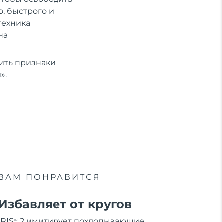
, быстрого и
техника
на
ить признаки
».
ВАМ ПОНРАВИТСЯ
Избавляет от кругов
IRIS
2 имитирует похлопывающие
TM