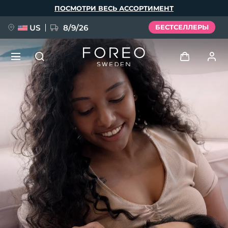
Перейти
ПОСМОТРИ ВЕСЬ АССОРТИМЕНТ
к
основному
содержанию
US
8/9/26
БЕСТСЕЛЛЕРЫ
НОВИНКА
Войти
Язык
BREAKING NEWS
Профиль пользователя
English
Deutsch
Español
Мои приборы
FAQ™ Pure Beauty-Tech Elixir
Français
Italiano
Português
Мои заказы
Polski
Svenska
Русский
Türkçe
简体中文
繁體中文
Мои адреса
issa™ Teeth Whitening Set
Мои подписки