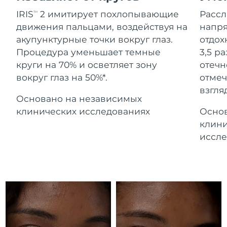
Advanced pore care essentials
For healthy hair
Ожидаемая дата доставки
18% PAP
Гибралтар
IRIS
2 имитирует похлопывающие
Расс
TM
Косметика
Для мужчин
12.08.2026
движения пальцами, воздействуя на
напря
Ожидаемая дата доставки
акупунктурные точки вокруг глаз.
отдох
Греция
08.08.2026
Процедура уменьшает темные
3,5 р
круги на 70% и осветляет зону
отечн
Ожидаемая дата доставки
Гонконг (САР)
вокруг глаз на 50%*.
отмеч
09.08.2026
Купить
взгляд
Основано на независимых
Ожидаемая дата доставки
Венгрия
08.08.2026
клинических исследованиях
Основ
FOREO APP
клини
Ожидаемая дата доставки
Исландия
иссле
09.08.2026
ПОДРОБНЕЕ
Ожидаемая дата доставки
Индонезия
06.08.2026
Ожидаемая дата доставки
Ирландия
08.08.2026
Ожидаемая дата доставки
о-в Мэн