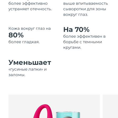
более эффективно
выше впитываемость
Ожидаемая дата доставки
Ливан
устраняет отечность.
сыворотки для зоны
09.08.2026
вокруг глаз.
Ожидаемая дата доставки
Литва
08.08.2026
На 70%
Кожа вокруг глаз на
80%
более эффективен в
Ожидаемая дата доставки
Люксембург
08.08.2026
более гладкая.
борьбе с темными
кругами.
Ожидаемая дата доставки
Макао (САР)
10.08.2026
Уменьшает
Ожидаемая дата доставки
«гусиные лапки» и
Малайзия
11.08.2026
заломы.
Ожидаемая дата доставки
Мальта
08.08.2026
Ожидаемая дата доставки
Мексика
12.08.2026
Ожидаемая дата доставки
Монако