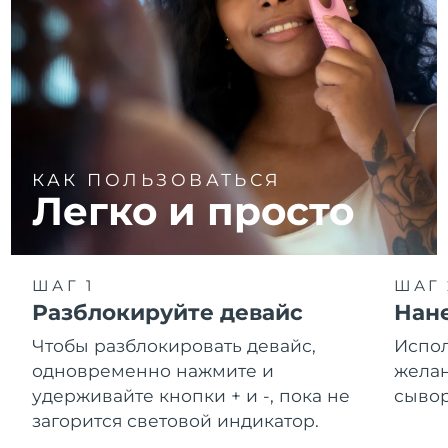
КАК ПОЛЬЗОВАТЬСЯ
Легко и просто
ШАГ 1
ШАГ 
Разблокируйте девайс
Нане
Чтобы разблокировать девайс,
Испол
одновременно нажмите и
желан
удерживайте кнопки + и -, пока не
сывор
загорится световой индикатор.