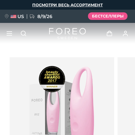
Перейти
ПОСМОТРИ ВЕСЬ АССОРТИМЕНТ
к
основному
содержанию
US
8/9/26
БЕСТСЕЛЛЕРЫ
НОВИНКА
Войти
Язык
BREAKING NEWS
Профиль пользователя
English
Deutsch
Español
Мои приборы
FAQ™ Pure Beauty-Tech Elixir
Français
Italiano
Português
Мои заказы
Polski
Svenska
Русский
Türkçe
简体中文
繁體中文
Мои адреса
issa™ Teeth Whitening Set
Мои подписки