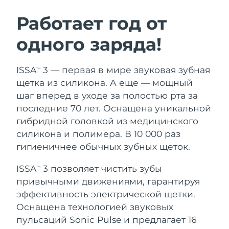
ШВЕДСКИЙ УХОД ЗА КОЖЕЙ
Работает год от
одного заряда!
Ожидаемая дата доставки
Австралия
8/11/26
Очищение кожи
Лифтинг
ISSA
3 — первая в мире звуковая зубная
TM
Ожидаемая дата доставки
Австрия
LUNA™ 4 набор
BEAR™ 2 набор
8/8/26
щетка из силикона. А еще — мощный
Anti-aging massage
Microcurrent toning
шаг вперед в уходе за полостью рта за
Ожидаемая дата доставки
Бахрейн
последние 70 лет. Оснащена уникальной
8/9/26
гибридной головкой из медицинского
Увлажнение
Забота о полости рта
LUNA™ 4 Plus
BEAR™ 2 go
силикона и полимера. В 10 000 раз
Ожидаемая дата доставки
Бельгия
UFO™ 3 набор
issa™ 4
8/8/26
Massage, LED heating
Microcurrent toning on-the-go
гигиеничнее обычных зубных щеток.
FAQ™ АНТИВОЗРАСТНОЙ УХОД
Deep facial hydration
Hybrid silicone sonic toothbrush
Ожидаемая дата доставки
ISSA
3 позволяет чистить зубы
Бермудские о-ва
TM
8/14/26
NEW
привычными движениями, гарантируя
LUNA™ 4 Men
BEAR™ 2 eyes & lips
UFO™ 3 LED
issa™ 4 plus
эффективность электрической щетки.
For men, anti-aging massage
Microcurrent line smoothing device
Босния и
Ожидаемая дата доставки
Near-infrared and red light therapy
Оснащена технологией звуковых
Smart hybrid silicone sonic toothbrush
Герцеговина
8/11/26
device
Омоложение
LED-процедуры
пульсаций Sonic Pulse и предлагает 16