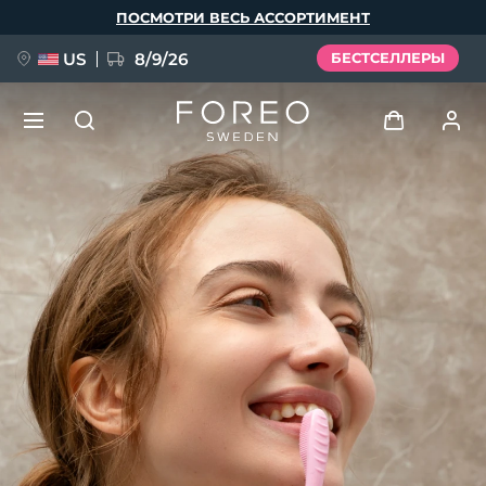
Перейти
ПОСМОТРИ ВЕСЬ АССОРТИМЕНТ
к
основному
содержанию
US
8/9/26
БЕСТСЕЛЛЕРЫ
НОВИНКА
Войти
Язык
BREAKING NEWS
Профиль пользователя
English
Deutsch
Español
Мои приборы
FAQ™ Pure Beauty-Tech Elixir
Français
Italiano
Português
Мои заказы
Polski
Svenska
Русский
Türkçe
简体中文
繁體中文
Мои адреса
issa™ Teeth Whitening Set
Мои подписки