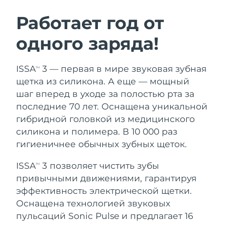
ШВЕДСКИЙ УХОД ЗА КОЖЕЙ
Работает год от
одного заряда!
Ожидаемая дата доставки
Австралия
8/12/26
Очищение кожи
Лифтинг
ISSA
3 — первая в мире звуковая зубная
TM
Ожидаемая дата доставки
Австрия
LUNA™ 4 набор
BEAR™ 2 набор
8/9/26
щетка из силикона. А еще — мощный
Anti-aging massage
Microcurrent toning
шаг вперед в уходе за полостью рта за
Ожидаемая дата доставки
Бахрейн
последние 70 лет. Оснащена уникальной
8/10/26
гибридной головкой из медицинского
Увлажнение
Забота о полости рта
LUNA™ 4 Plus
BEAR™ 2 go
силикона и полимера. В 10 000 раз
Ожидаемая дата доставки
Бельгия
UFO™ 3 набор
issa™ 4
8/9/26
Massage, LED heating
Microcurrent toning on-the-go
гигиеничнее обычных зубных щеток.
FAQ™ АНТИВОЗРАСТНОЙ УХОД
Deep facial hydration
Hybrid silicone sonic toothbrush
Ожидаемая дата доставки
ISSA
3 позволяет чистить зубы
Бермудские о-ва
TM
8/15/26
NEW
привычными движениями, гарантируя
LUNA™ 4 Men
BEAR™ 2 eyes & lips
UFO™ 3 LED
issa™ 4 plus
эффективность электрической щетки.
For men, anti-aging massage
Microcurrent line smoothing device
Босния и
Ожидаемая дата доставки
Near-infrared and red light therapy
Оснащена технологией звуковых
Smart hybrid silicone sonic toothbrush
Герцеговина
8/12/26
device
Омоложение
LED-процедуры
пульсаций Sonic Pulse и предлагает 16