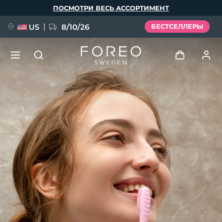
Перейти
ПОСМОТРИ ВЕСЬ АССОРТИМЕНТ
к
основному
содержанию
US
8/10/26
БЕСТСЕЛЛЕРЫ
НОВИНКА
Войти
Язык
BREAKING NEWS
Профиль пользователя
English
Deutsch
Español
Мои приборы
FAQ™ Pure Beauty-Tech Elixir
Français
Italiano
Português
Мои заказы
Polski
Svenska
Русский
Türkçe
简体中文
繁體中文
Мои адреса
issa™ Teeth Whitening Set
Мои подписки