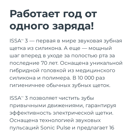
ШВЕДСКИЙ УХОД ЗА КОЖЕЙ
Работает год от
одного заряда!
Ожидаемая дата доставки
Австралия
8/13/26
Очищение кожи
Лифтинг
ISSA
3 — первая в мире звуковая зубная
TM
Ожидаемая дата доставки
Австрия
LUNA™ 4 набор
BEAR™ 2 набор
8/10/26
щетка из силикона. А еще — мощный
Anti-aging massage
Microcurrent toning
шаг вперед в уходе за полостью рта за
Ожидаемая дата доставки
Бахрейн
последние 70 лет. Оснащена уникальной
8/11/26
гибридной головкой из медицинского
Увлажнение
Забота о полости рта
LUNA™ 4 Plus
BEAR™ 2 go
силикона и полимера. В 10 000 раз
Ожидаемая дата доставки
Бельгия
UFO™ 3 набор
issa™ 4
8/10/26
Massage, LED heating
Microcurrent toning on-the-go
гигиеничнее обычных зубных щеток.
FAQ™ АНТИВОЗРАСТНОЙ УХОД
Deep facial hydration
Hybrid silicone sonic toothbrush
Ожидаемая дата доставки
ISSA
3 позволяет чистить зубы
Бермудские о-ва
TM
8/16/26
NEW
привычными движениями, гарантируя
LUNA™ 4 Men
BEAR™ 2 eyes & lips
UFO™ 3 LED
issa™ 4 plus
эффективность электрической щетки.
For men, anti-aging massage
Microcurrent line smoothing device
Босния и
Ожидаемая дата доставки
Near-infrared and red light therapy
Оснащена технологией звуковых
Smart hybrid silicone sonic toothbrush
Герцеговина
8/13/26
device
Омоложение
LED-процедуры
пульсаций Sonic Pulse и предлагает 16