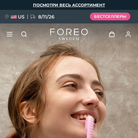
Перейти
ПОСМОТРИ ВЕСЬ АССОРТИМЕНТ
к
основному
содержанию
US
8/11/26
БЕСТСЕЛЛЕРЫ
НОВИНКА
Войти
Язык
BREAKING NEWS
Профиль пользователя
English
Deutsch
Español
Мои приборы
FAQ™ Pure Beauty-Tech Elixir
Français
Italiano
Português
Мои заказы
Polski
Svenska
Русский
Türkçe
简体中文
繁體中文
Мои адреса
issa™ Teeth Whitening Set
Мои подписки