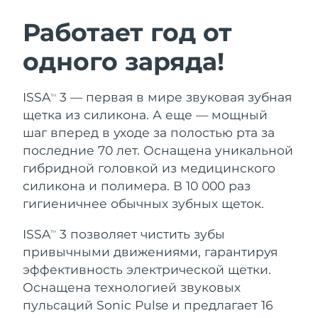
ШВЕДСКИЙ УХОД ЗА КОЖЕЙ
Работает год от
одного заряда!
Ожидаемая дата доставки
Австралия
8/13/26
Очищение кожи
Лифтинг
ISSA
3 — первая в мире звуковая зубная
TM
Ожидаемая дата доставки
Австрия
LUNA™ 4 набор
BEAR™ 2 набор
8/10/26
щетка из силикона. А еще — мощный
Anti-aging massage
Microcurrent toning
шаг вперед в уходе за полостью рта за
Ожидаемая дата доставки
Бахрейн
последние 70 лет. Оснащена уникальной
8/11/26
гибридной головкой из медицинского
Увлажнение
Забота о полости рта
LUNA™ 4 Plus
BEAR™ 2 go
силикона и полимера. В 10 000 раз
Ожидаемая дата доставки
Бельгия
UFO™ 3 набор
issa™ 4
8/10/26
Massage, LED heating
Microcurrent toning on-the-go
гигиеничнее обычных зубных щеток.
FAQ™ АНТИВОЗРАСТНОЙ УХОД
Deep facial hydration
Hybrid silicone sonic toothbrush
Ожидаемая дата доставки
ISSA
3 позволяет чистить зубы
Бермудские о-ва
TM
8/16/26
NEW
привычными движениями, гарантируя
LUNA™ 4 Men
BEAR™ 2 eyes & lips
UFO™ 3 LED
issa™ 4 plus
эффективность электрической щетки.
For men, anti-aging massage
Microcurrent line smoothing device
Босния и
Ожидаемая дата доставки
Near-infrared and red light therapy
Оснащена технологией звуковых
Smart hybrid silicone sonic toothbrush
Герцеговина
8/13/26
device
Омоложение
LED-процедуры
пульсаций Sonic Pulse и предлагает 16