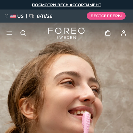
Перейти
ПОСМОТРИ ВЕСЬ АССОРТИМЕНТ
к
основному
содержанию
US
8/11/26
БЕСТСЕЛЛЕРЫ
НОВИНКА
Войти
Язык
BREAKING NEWS
Профиль пользователя
English
Deutsch
Español
Мои приборы
FAQ™ Pure Beauty-Tech Elixir
Français
Italiano
Português
Мои заказы
Polski
Svenska
Русский
Türkçe
简体中文
繁體中文
Мои адреса
issa™ Teeth Whitening Set
Мои подписки