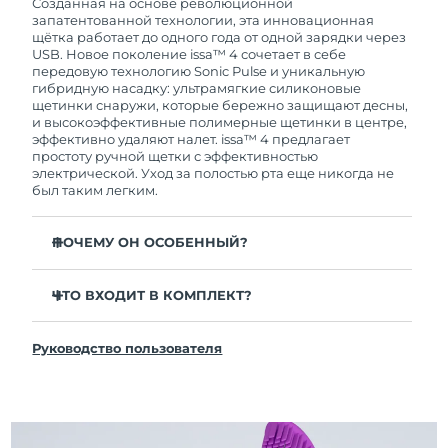
покупки с продуктом возникнут проблемы,
Созданная на основе революционной
FOREO заменит его бесплатно.
запатентованной технологии, эта инновационная
щётка работает до одного года от одной зарядки через
USB. Новое поколение issa™ 4 сочетает в себе
передовую технологию Sonic Pulse и уникальную
гибридную насадку: ультрамягкие силиконовые
щетинки снаружи, которые бережно защищают десны,
и высокоэффективные полимерные щетинки в центре,
эффективно удаляют налет. issa™ 4 предлагает
простоту ручной щетки с эффективностью
электрической. Уход за полостью рта еще никогда не
был таким легким.
ПОЧЕМУ ОН ОСОБЕННЫЙ?
Клинически доказано, что общая гигиена полости
рта улучшается на 140% всего за 1 месяц.
ЧТО ВХОДИТ В КОМПЛЕКТ?
Клинически доказано, что issa™ 4 удаляет на 30%
issa™ 4
больше налета, чем обычная ручная зубная щетка.
Руководство пользователя
Кабель для зарядки USB
Клинически доказано, что issa™ 4 снижает
воспаление десен и 100% участников отметили
Чехол для путешествий
более белые зубы
Инструкция по быстрой настройке
Гибридная насадка служит в 2 раза дольше -
Инструкция пользователя issa™
требуется замена всего 1 раз в 6 месяцев.