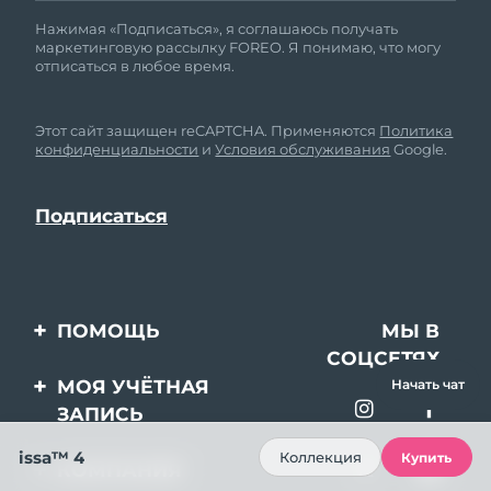
Нажимая «Подписаться», я соглашаюсь получать
маркетинговую рассылку FOREO. Я понимаю, что могу
отписаться в любое время.
Этот сайт защищен reCAPTCHA. Применяются
Политика
конфиденциальности
и
Условия обслуживания
Google.
ПОМОЩЬ
МЫ В
СОЦСЕТЯХ
Свяжитесь с нами
МОЯ УЧЁТНАЯ
Начать чат
ЗАПИСЬ
Заказ и доставка
issa™ 4
Регистрация продукта
Гарантия и возврат
Коллекция
Купить
КОМПАНИЯ