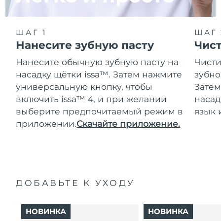
ШАГ 1
ШАГ 
Нанесите зубную пасту
Чис
Нанесите обычную зубную пасту на
Чисти
насадку щётки issa™. Затем нажмите
зубно
универсальную кнопку, чтобы
Затем
включить issa™ 4, и при желании
насад
выберите предпочитаемый режим в
язык 
приложении.
Скачайте приложение.
ДОБАВЬТЕ К УХОДУ
НОВИНКА
НОВИНКА