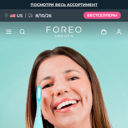
Перейти
ПОСМОТРИ ВЕСЬ АССОРТИМЕНТ
к
основному
содержанию
US
8/10/26
БЕСТСЕЛЛЕРЫ
НОВИНКА
Войти
Язык
BREAKING NEWS
Профиль пользователя
English
Deutsch
Español
Мои приборы
FAQ™ Pure Beauty-Tech Elixir
Français
Italiano
Português
Мои заказы
Polski
Svenska
Русский
Türkçe
简体中文
繁體中文
Мои адреса
issa™ Teeth Whitening Set
Мои подписки