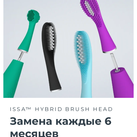
3 режима чистки: Deep Clean, Whitening и Sensitive.
Технология Sonic Pulse обеспечивает 11 000
пульсаций в минуту для глубокого и бережного
очищения всей полости рта.
Получите доступ к индивидуальным режимам
чистки через приложение FOREO For You.
ISSA™ HYBRID BRUSH HEAD
Замена каждые 6
месяцев