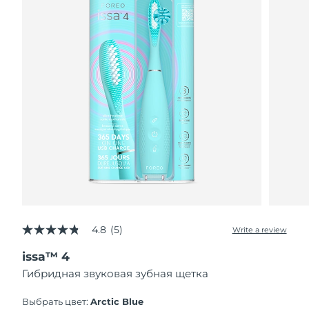
4.8
(5)
Write a review
4.8
out
issa™ 4
of
5
Гибридная звуковая зубная щетка
stars,
average
rating
Выбрать цвет:
Arctic Blue