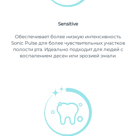
10/08/26
Ожидаемая дата доставки
Нидерланды
9/08/26
Sensitive
Ожидаемая дата доставки
Новая Зеландия
Обеспечивает более низкую интенсивность
9/08/26
Sonic Pulse для более чувствительных участков
полости рта. Идеально подходит для людей с
Ожидаемая дата доставки
Норвегия
воспалением десен или эрозией эмали.
9/08/26
Ожидаемая дата доставки
Оман
12/08/26
Ожидаемая дата доставки
Филиппины
12/08/26
Ожидаемая дата доставки
Польша
10/08/26
Ожидаемая дата доставки
Португалия
9/08/26