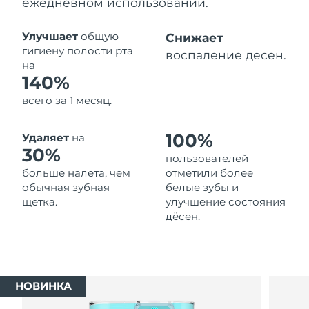
ежедневном использовании.
Ожидаемая дата доставки
Таиланд
13/08/26
Улучшает
общую
Снижает
гигиену полости рта
воспаление десен.
Ожидаемая дата доставки
на
Турция
10/08/26
140%
всего за 1 месяц.
Ожидаемая дата доставки
ОАЭ
10/08/26
100%
Удаляет
на
Ожидаемая дата доставки
30%
Великобритания
пользователей
9/08/26
больше налета, чем
отметили более
обычная зубная
белые зубы и
Соединенные
Ожидаемая дата доставки
щетка.
улучшение состояния
Штаты
10/08/26
дёсен.
Ожидаемая дата доставки
Узбекистан
14/08/26
Ожидаемая дата доставки
Вьетнам
НОВИНКА
15/08/26