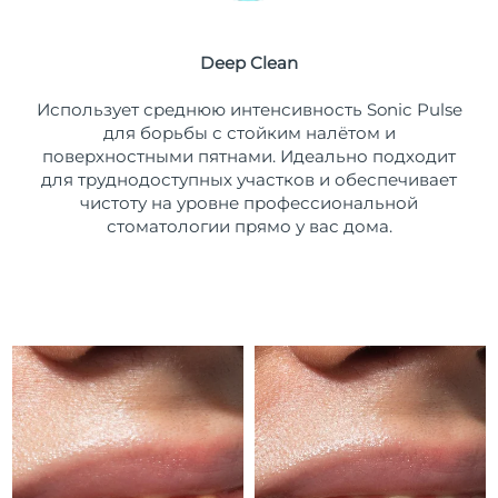
Ожидаемая дата доставки
Пуэрто-Рико
11/08/26
Deep Clean
Ожидаемая дата доставки
Катар
Использует среднюю интенсивность Sonic Pulse
10/08/26
для борьбы с стойким налётом и
поверхностными пятнами. Идеально подходит
Ожидаемая дата доставки
Реюньон
14/08/26
для труднодоступных участков и обеспечивает
чистоту на уровне профессиональной
Ожидаемая дата доставки
стоматологии прямо у вас дома.
Румыния
9/08/26
Ожидаемая дата доставки
Россия
17/08/26
Ожидаемая дата доставки
Саудовская Аравия
10/08/26
Ожидаемая дата доставки
Сингапур
11/08/26
Ожидаемая дата доставки