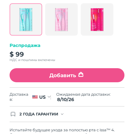
value.
Read
5
Reviews.
Same
page
link.
Распродажа
$ 99
НДС и пошлины включены
Добавить
Ожидаемая дата доставки:
Доставка
US
8/10/26
в:
2 ГОДА ГАРАНТИИ
Заказ на сайте автоматически покрывается
полным гарантийным обслуживанием FOREO.
Это означает, что если в течение 2-х лет со дня
Испытайте будущее ухода за полостью рта с issa™ 4.