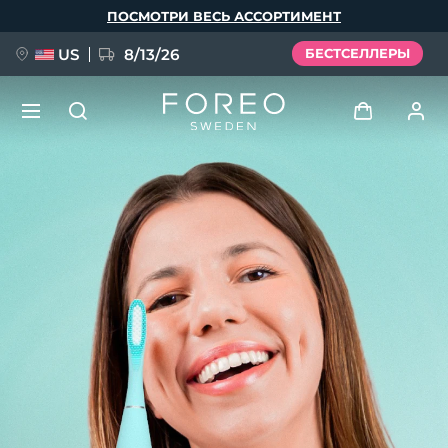
Перейти
ПОСМОТРИ ВЕСЬ АССОРТИМЕНТ
к
основному
содержанию
US
8/13/26
БЕСТСЕЛЛЕРЫ
НОВИНКА
Войти
Язык
BREAKING NEWS
Профиль пользователя
English
Deutsch
Español
Мои приборы
FAQ™ Pure Beauty-Tech Elixir
Français
Italiano
Português
Мои заказы
Polski
Svenska
Русский
Türkçe
简体中文
繁體中文
Мои адреса
issa™ Teeth Whitening Set
Мои подписки