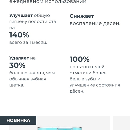
ежедневном использовании.
Ожидаемая дата доставки
Таиланд
8/16/26
Улучшает
общую
Снижает
гигиену полости рта
воспаление десен.
Ожидаемая дата доставки
на
Турция
8/13/26
140%
всего за 1 месяц.
Ожидаемая дата доставки
ОАЭ
8/13/26
100%
Удаляет
на
Ожидаемая дата доставки
30%
Великобритания
пользователей
8/12/26
больше налета, чем
отметили более
обычная зубная
белые зубы и
Соединенные
Ожидаемая дата доставки
щетка.
улучшение состояния
Штаты
8/13/26
дёсен.
Ожидаемая дата доставки
Узбекистан
8/17/26
Ожидаемая дата доставки
Вьетнам
НОВИНКА
8/18/26