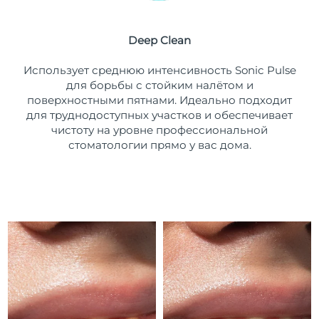
Ожидаемая дата доставки
Пуэрто-Рико
8/14/26
Deep Clean
Ожидаемая дата доставки
Катар
Использует среднюю интенсивность Sonic Pulse
8/13/26
для борьбы с стойким налётом и
поверхностными пятнами. Идеально подходит
Ожидаемая дата доставки
Реюньон
8/17/26
для труднодоступных участков и обеспечивает
чистоту на уровне профессиональной
Ожидаемая дата доставки
стоматологии прямо у вас дома.
Румыния
8/12/26
Ожидаемая дата доставки
Россия
8/20/26
Ожидаемая дата доставки
Саудовская Аравия
8/13/26
Ожидаемая дата доставки
Сингапур
8/14/26
Ожидаемая дата доставки