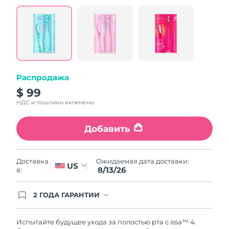
value.
Read
5
Reviews.
Same
page
link.
Распродажа
$ 99
НДС и пошлины включены
Добавить
Ожидаемая дата доставки:
Доставка
US
8/13/26
в:
2 ГОДА ГАРАНТИИ
Заказ на сайте автоматически покрывается
полным гарантийным обслуживанием FOREO.
Это означает, что если в течение 2-х лет со дня
Испытайте будущее ухода за полостью рта с issa™ 4.