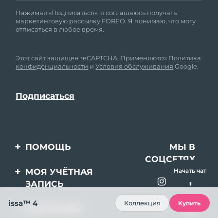
Нажимая «Подписаться», я соглашаюсь получать
маркетинговую рассылку FOREO. Я понимаю, что могу
отписаться в любое время.
Этот сайт защищен reCAPTCHA. Применяются
Политика
конфиденциальности
и
Условия обслуживания
Google.
ПОМОЩЬ
МЫ В
СОЦСЕТЯХ
Свяжитесь с нами
МОЯ УЧЁТНАЯ
Начать чат
ЗАПИСЬ
Заказ и доставка
issa™ 4
Регистрация продукта
Гарантия и возврат
Коллекция
Купить
КОМПАНИЯ