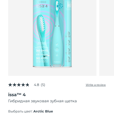
4.8
(5)
Write a review
4.8
out
issa™ 4
of
5
Гибридная звуковая зубная щетка
stars,
average
rating
Выбрать цвет:
Arctic Blue