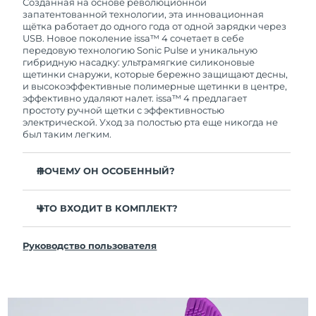
покупки с продуктом возникнут проблемы,
Созданная на основе революционной
FOREO заменит его бесплатно.
запатентованной технологии, эта инновационная
щётка работает до одного года от одной зарядки через
USB. Новое поколение issa™ 4 сочетает в себе
передовую технологию Sonic Pulse и уникальную
гибридную насадку: ультрамягкие силиконовые
щетинки снаружи, которые бережно защищают десны,
и высокоэффективные полимерные щетинки в центре,
эффективно удаляют налет. issa™ 4 предлагает
простоту ручной щетки с эффективностью
электрической. Уход за полостью рта еще никогда не
был таким легким.
ПОЧЕМУ ОН ОСОБЕННЫЙ?
Клинически доказано, что общая гигиена полости
рта улучшается на 140% всего за 1 месяц.
ЧТО ВХОДИТ В КОМПЛЕКТ?
Клинически доказано, что issa™ 4 удаляет на 30%
issa™ 4
больше налета, чем обычная ручная зубная щетка.
Руководство пользователя
Кабель для зарядки USB
Клинически доказано, что issa™ 4 снижает
воспаление десен и 100% участников отметили
Чехол для путешествий
более белые зубы
Инструкция по быстрой настройке
Гибридная насадка служит в 2 раза дольше -
Инструкция пользователя issa™
требуется замена всего 1 раз в 6 месяцев.