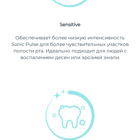
8/13/26
Ожидаемая дата доставки
Нидерланды
8/12/26
Sensitive
Ожидаемая дата доставки
Новая Зеландия
Обеспечивает более низкую интенсивность
8/12/26
Sonic Pulse для более чувствительных участков
полости рта. Идеально подходит для людей с
Ожидаемая дата доставки
Норвегия
воспалением десен или эрозией эмали.
8/12/26
Ожидаемая дата доставки
Оман
8/15/26
Ожидаемая дата доставки
Филиппины
8/15/26
Ожидаемая дата доставки
Польша
8/13/26
Ожидаемая дата доставки
Португалия
8/12/26