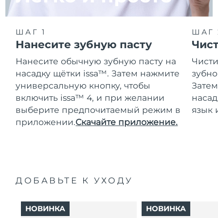
ШАГ 1
ШАГ 
Нанесите зубную пасту
Чис
Нанесите обычную зубную пасту на
Чисти
насадку щётки issa™. Затем нажмите
зубно
универсальную кнопку, чтобы
Затем
включить issa™ 4, и при желании
насад
выберите предпочитаемый режим в
язык 
приложении.
Скачайте приложение.
ДОБАВЬТЕ К УХОДУ
НОВИНКА
НОВИНКА