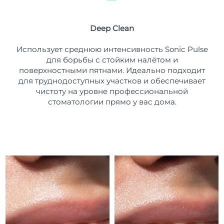
Ожидаемая дата доставки
Пуэрто-Рико
10/8/26
Deep Clean
Ожидаемая дата доставки
Катар
Использует среднюю интенсивность Sonic Pulse
9/8/26
для борьбы с стойким налётом и
поверхностными пятнами. Идеально подходит
Ожидаемая дата доставки
Реюньон
13/8/26
для труднодоступных участков и обеспечивает
чистоту на уровне профессиональной
Ожидаемая дата доставки
стоматологии прямо у вас дома.
Румыния
8/8/26
Ожидаемая дата доставки
Россия
16/8/26
Ожидаемая дата доставки
Саудовская Аравия
9/8/26
Ожидаемая дата доставки
Сингапур
10/8/26
Ожидаемая дата доставки