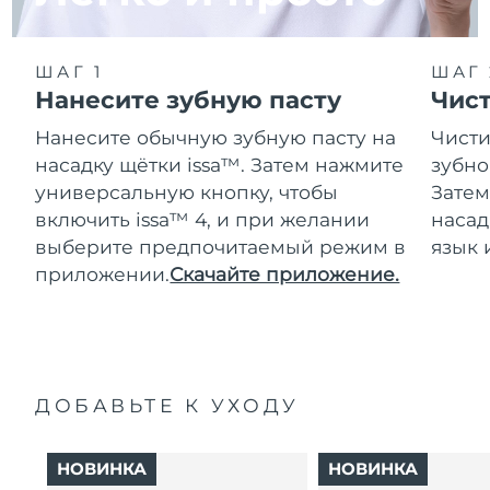
ШАГ 1
ШАГ 
Нанесите зубную пасту
Чис
Нанесите обычную зубную пасту на
Чисти
насадку щётки issa™. Затем нажмите
зубно
универсальную кнопку, чтобы
Затем
включить issa™ 4, и при желании
насад
выберите предпочитаемый режим в
язык 
приложении.
Скачайте приложение.
ДОБАВЬТЕ К УХОДУ
НОВИНКА
НОВИНКА