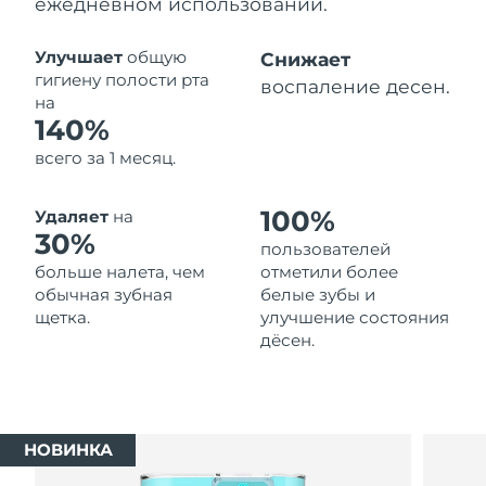
ежедневном использовании.
Ожидаемая дата доставки
Таиланд
12/8/26
Улучшает
общую
Снижает
гигиену полости рта
воспаление десен.
Ожидаемая дата доставки
на
Турция
9/8/26
140%
всего за 1 месяц.
Ожидаемая дата доставки
ОАЭ
9/8/26
100%
Удаляет
на
Ожидаемая дата доставки
30%
Великобритания
пользователей
8/8/26
больше налета, чем
отметили более
обычная зубная
белые зубы и
Соединенные
Ожидаемая дата доставки
щетка.
улучшение состояния
Штаты
9/8/26
дёсен.
Ожидаемая дата доставки
Узбекистан
13/8/26
Ожидаемая дата доставки
Вьетнам
НОВИНКА
14/8/26