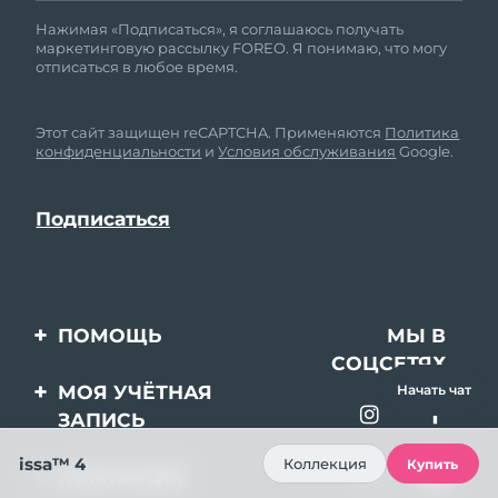
Нажимая «Подписаться», я соглашаюсь получать
маркетинговую рассылку FOREO. Я понимаю, что могу
отписаться в любое время.
Этот сайт защищен reCAPTCHA. Применяются
Политика
конфиденциальности
и
Условия обслуживания
Google.
ПОМОЩЬ
МЫ В
СОЦСЕТЯХ
Свяжитесь с нами
МОЯ УЧЁТНАЯ
Начать чат
ЗАПИСЬ
Заказ и доставка
issa™ 4
Регистрация продукта
Гарантия и возврат
Коллекция
Купить
КОМПАНИЯ