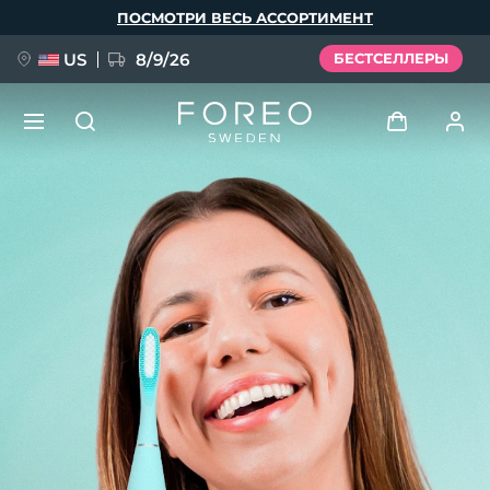
Перейти
ПОСМОТРИ ВЕСЬ АССОРТИМЕНТ
к
основному
содержанию
US
8/9/26
БЕСТСЕЛЛЕРЫ
НОВИНКА
Войти
Язык
BREAKING NEWS
Профиль пользователя
English
Deutsch
Español
Мои приборы
FAQ™ Pure Beauty-Tech Elixir
Français
Italiano
Português
Мои заказы
Polski
Svenska
Русский
Türkçe
简体中文
繁體中文
Мои адреса
issa™ Teeth Whitening Set
Мои подписки