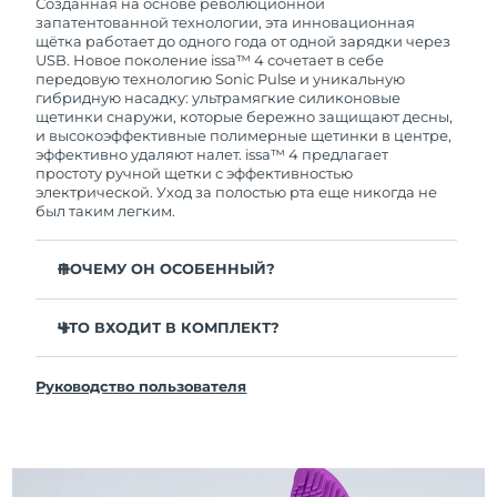
покупки с продуктом возникнут проблемы,
Созданная на основе революционной
FOREO заменит его бесплатно.
запатентованной технологии, эта инновационная
щётка работает до одного года от одной зарядки через
USB. Новое поколение issa™ 4 сочетает в себе
передовую технологию Sonic Pulse и уникальную
гибридную насадку: ультрамягкие силиконовые
щетинки снаружи, которые бережно защищают десны,
и высокоэффективные полимерные щетинки в центре,
эффективно удаляют налет. issa™ 4 предлагает
простоту ручной щетки с эффективностью
электрической. Уход за полостью рта еще никогда не
был таким легким.
ПОЧЕМУ ОН ОСОБЕННЫЙ?
Клинически доказано, что общая гигиена полости
рта улучшается на 140% всего за 1 месяц.
ЧТО ВХОДИТ В КОМПЛЕКТ?
Клинически доказано, что issa™ 4 удаляет на 30%
issa™ 4
больше налета, чем обычная ручная зубная щетка.
Руководство пользователя
Кабель для зарядки USB
Клинически доказано, что issa™ 4 снижает
воспаление десен и 100% участников отметили
Чехол для путешествий
более белые зубы
Инструкция по быстрой настройке
Гибридная насадка служит в 2 раза дольше -
Инструкция пользователя issa™
требуется замена всего 1 раз в 6 месяцев.