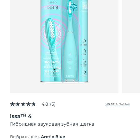
4.8
(5)
Write a review
4.8
out
issa™ 4
of
5
Гибридная звуковая зубная щетка
stars,
average
rating
Выбрать цвет:
Arctic Blue