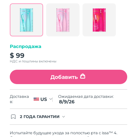
value.
Read
5
Reviews.
Same
page
link.
Распродажа
$ 99
НДС и пошлины включены
Добавить
Ожидаемая дата доставки:
Доставка
US
8/9/26
в:
2 ГОДА ГАРАНТИИ
Заказ на сайте автоматически покрывается
полным гарантийным обслуживанием FOREO.
Это означает, что если в течение 2-х лет со дня
Испытайте будущее ухода за полостью рта с issa™ 4.