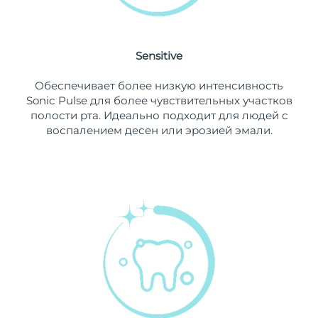
9/8/26
Ожидаемая дата доставки
Нидерланды
8/8/26
Sensitive
Ожидаемая дата доставки
Новая Зеландия
Обеспечивает более низкую интенсивность
8/8/26
Sonic Pulse для более чувствительных участков
полости рта. Идеально подходит для людей с
Ожидаемая дата доставки
Норвегия
воспалением десен или эрозией эмали.
8/8/26
Ожидаемая дата доставки
Оман
11/8/26
Ожидаемая дата доставки
Филиппины
11/8/26
Ожидаемая дата доставки
Польша
9/8/26
Ожидаемая дата доставки
Португалия
8/8/26