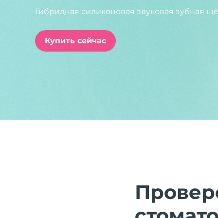
Гибридная силиконовая звуковая зубная щё
issa™ Teeth Whitening Set
Купить сейчас
FAQ™ Dual LED Panel
ПОДАРКИ И НАБОРЫ
Специальные
предложения
БЕСТСЕЛЛЕРЫ
Провер
стомат