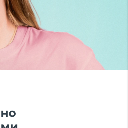
ено
ми.