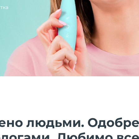
тка
ено людьми. Одобр
ологами. Любимо все