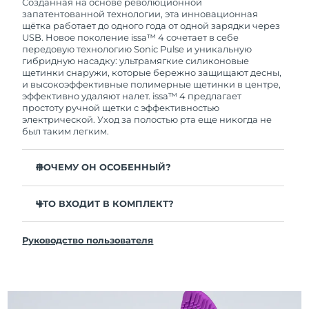
покупки с продуктом возникнут проблемы,
Созданная на основе революционной
FOREO заменит его бесплатно.
запатентованной технологии, эта инновационная
щётка работает до одного года от одной зарядки через
USB. Новое поколение issa™ 4 сочетает в себе
передовую технологию Sonic Pulse и уникальную
гибридную насадку: ультрамягкие силиконовые
щетинки снаружи, которые бережно защищают десны,
и высокоэффективные полимерные щетинки в центре,
эффективно удаляют налет. issa™ 4 предлагает
простоту ручной щетки с эффективностью
электрической. Уход за полостью рта еще никогда не
был таким легким.
ПОЧЕМУ ОН ОСОБЕННЫЙ?
Клинически доказано, что общая гигиена полости
рта улучшается на 140% всего за 1 месяц.
ЧТО ВХОДИТ В КОМПЛЕКТ?
Клинически доказано, что issa™ 4 удаляет на 30%
issa™ 4
больше налета, чем обычная ручная зубная щетка.
Руководство пользователя
Кабель для зарядки USB
Клинически доказано, что issa™ 4 снижает
воспаление десен и 100% участников отметили
Чехол для путешествий
более белые зубы
Инструкция по быстрой настройке
Гибридная насадка служит в 2 раза дольше -
Инструкция пользователя issa™
требуется замена всего 1 раз в 6 месяцев.