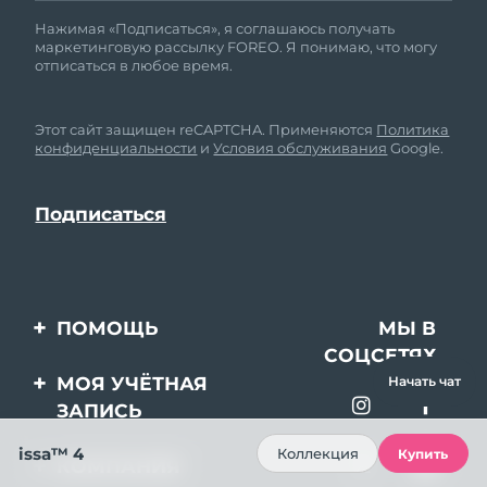
Нажимая «Подписаться», я соглашаюсь получать
маркетинговую рассылку FOREO. Я понимаю, что могу
отписаться в любое время.
Этот сайт защищен reCAPTCHA. Применяются
Политика
конфиденциальности
и
Условия обслуживания
Google.
ПОМОЩЬ
МЫ В
СОЦСЕТЯХ
Свяжитесь с нами
МОЯ УЧЁТНАЯ
Начать чат
ЗАПИСЬ
Заказ и доставка
issa™ 4
Регистрация продукта
Гарантия и возврат
Коллекция
Купить
КОМПАНИЯ