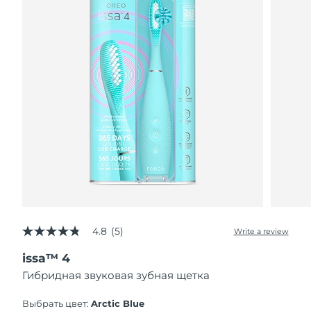
4.8
(5)
Write a review
4.8
out
issa™ 4
of
5
Гибридная звуковая зубная щетка
stars,
average
rating
Выбрать цвет:
Arctic Blue