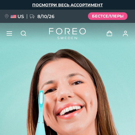
Перейти
ПОСМОТРИ ВЕСЬ АССОРТИМЕНТ
к
основному
содержанию
US
8/10/26
БЕСТСЕЛЛЕРЫ
НОВИНКА
Войти
Язык
BREAKING NEWS
Профиль пользователя
English
Deutsch
Español
Мои приборы
FAQ™ Pure Beauty-Tech Elixir
Français
Italiano
Português
Мои заказы
Polski
Svenska
Русский
Türkçe
简体中文
繁體中文
Мои адреса
issa™ Teeth Whitening Set
Мои подписки