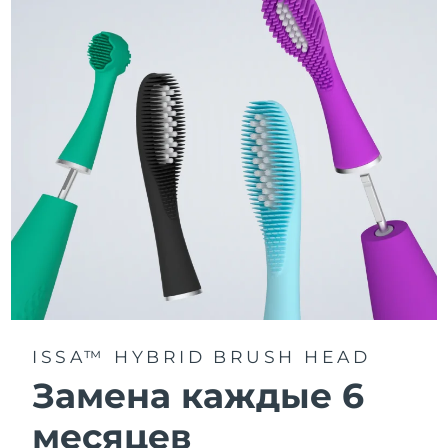
3 режима чистки: Deep Clean, Whitening и Sensitive.
Технология Sonic Pulse обеспечивает 11 000
пульсаций в минуту для глубокого и бережного
очищения всей полости рта.
Получите доступ к индивидуальным режимам
чистки через приложение FOREO For You.
ISSA™ HYBRID BRUSH HEAD
Замена каждые 6
месяцев