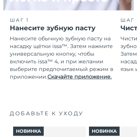
ШАГ 1
ШАГ 
Нанесите зубную пасту
Чис
Нанесите обычную зубную пасту на
Чисти
насадку щётки issa™. Затем нажмите
зубно
универсальную кнопку, чтобы
Затем
включить issa™ 4, и при желании
насад
выберите предпочитаемый режим в
язык 
приложении.
Скачайте приложение.
ДОБАВЬТЕ К УХОДУ
НОВИНКА
НОВИНКА