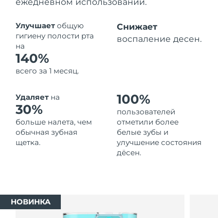
ежедневном использовании.
Ожидаемая дата доставки
Таиланд
8/13/26
Улучшает
общую
Снижает
гигиену полости рта
воспаление десен.
Ожидаемая дата доставки
на
Турция
8/10/26
140%
всего за 1 месяц.
Ожидаемая дата доставки
ОАЭ
8/10/26
100%
Удаляет
на
Ожидаемая дата доставки
30%
Великобритания
пользователей
8/9/26
больше налета, чем
отметили более
обычная зубная
белые зубы и
Соединенные
Ожидаемая дата доставки
щетка.
улучшение состояния
Штаты
8/10/26
дёсен.
Ожидаемая дата доставки
Узбекистан
8/14/26
Ожидаемая дата доставки
Вьетнам
НОВИНКА
8/15/26