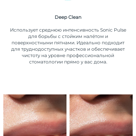
Ожидаемая дата доставки
Пуэрто-Рико
8/11/26
Deep Clean
Ожидаемая дата доставки
Катар
Использует среднюю интенсивность Sonic Pulse
8/10/26
для борьбы с стойким налётом и
поверхностными пятнами. Идеально подходит
Ожидаемая дата доставки
Реюньон
8/14/26
для труднодоступных участков и обеспечивает
чистоту на уровне профессиональной
Ожидаемая дата доставки
стоматологии прямо у вас дома.
Румыния
8/9/26
Ожидаемая дата доставки
Россия
8/17/26
Ожидаемая дата доставки
Саудовская Аравия
8/10/26
Ожидаемая дата доставки
Сингапур
8/11/26
Ожидаемая дата доставки