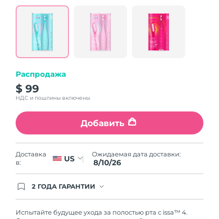
value.
Read
5
Reviews.
Same
page
link.
Распродажа
$ 99
НДС и пошлины включены
Добавить
Ожидаемая дата доставки:
Доставка
US
8/10/26
в:
2 ГОДА ГАРАНТИИ
Заказ на сайте автоматически покрывается
полным гарантийным обслуживанием FOREO.
Это означает, что если в течение 2-х лет со дня
Испытайте будущее ухода за полостью рта с issa™ 4.