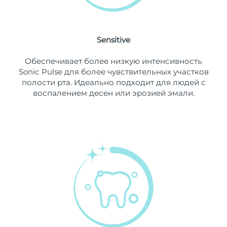
8/10/26
Ожидаемая дата доставки
Нидерланды
8/9/26
Sensitive
Ожидаемая дата доставки
Новая Зеландия
Обеспечивает более низкую интенсивность
8/9/26
Sonic Pulse для более чувствительных участков
полости рта. Идеально подходит для людей с
Ожидаемая дата доставки
Норвегия
воспалением десен или эрозией эмали.
8/9/26
Ожидаемая дата доставки
Оман
8/12/26
Ожидаемая дата доставки
Филиппины
8/12/26
Ожидаемая дата доставки
Польша
8/10/26
Ожидаемая дата доставки
Португалия
8/9/26