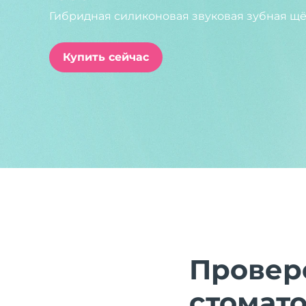
Гибридная силиконовая звуковая зубная щё
issa™ Teeth Whitening Set
Купить сейчас
FAQ™ Dual LED Panel
ПОДАРКИ И НАБОРЫ
Специальные
предложения
БЕСТСЕЛЛЕРЫ
Провер
стомат