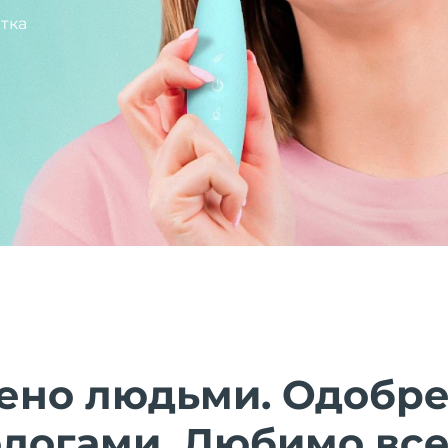
тка
ено людьми. Одобр
ологами. Любимо все