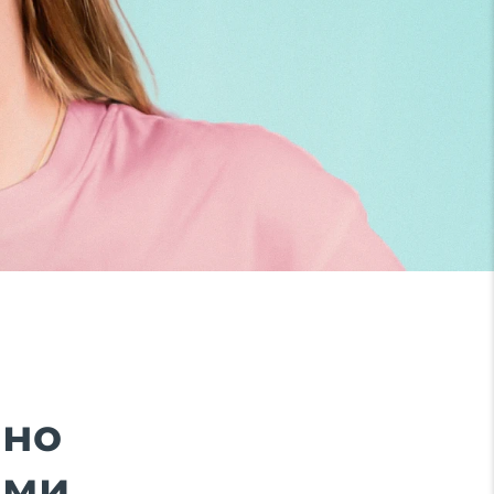
ено
ми.