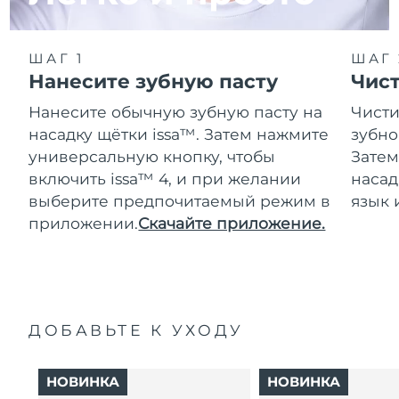
ШАГ 1
ШАГ 
Нанесите зубную пасту
Чис
Нанесите обычную зубную пасту на
Чисти
насадку щётки issa™. Затем нажмите
зубно
универсальную кнопку, чтобы
Затем
включить issa™ 4, и при желании
насад
выберите предпочитаемый режим в
язык 
приложении.
Скачайте приложение.
ДОБАВЬТЕ К УХОДУ
НОВИНКА
НОВИНКА