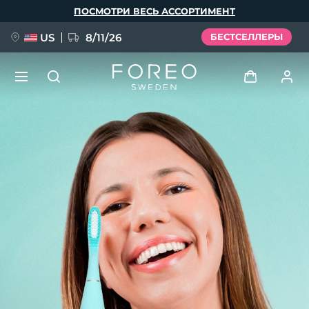
Перейти
ПОСМОТРИ ВЕСЬ АССОРТИМЕНТ
к
основному
содержанию
US
8/11/26
БЕСТСЕЛЛЕРЫ
НОВИНКА
Войти
Язык
BREAKING NEWS
Профиль пользователя
English
Deutsch
Español
Мои приборы
FAQ™ Pure Beauty-Tech Elixir
Français
Italiano
Português
Мои заказы
Polski
Svenska
Русский
Türkçe
简体中文
繁體中文
Мои адреса
issa™ Teeth Whitening Set
Мои подписки