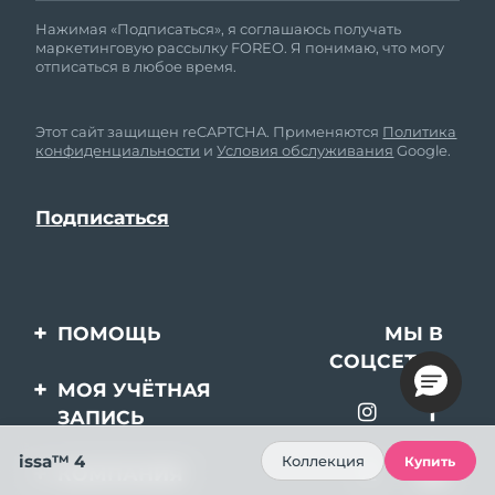
Нажимая «Подписаться», я соглашаюсь получать
маркетинговую рассылку FOREO. Я понимаю, что могу
отписаться в любое время.
Этот сайт защищен reCAPTCHA. Применяются
Политика
конфиденциальности
и
Условия обслуживания
Google.
ПОМОЩЬ
МЫ В
СОЦСЕТЯХ
Свяжитесь с нами
МОЯ УЧЁТНАЯ
ЗАПИСЬ
Заказ и доставка
issa™ 4
Регистрация продукта
Гарантия и возврат
Коллекция
Купить
КОМПАНИЯ