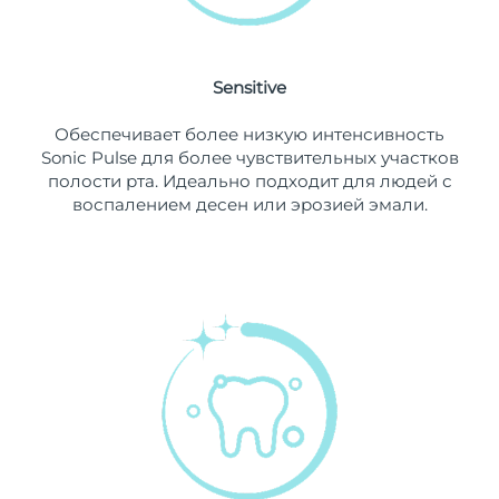
11/08/2026
Ожидаемая дата доставки
Нидерланды
10/08/2026
Sensitive
Ожидаемая дата доставки
Новая Зеландия
Обеспечивает более низкую интенсивность
10/08/2026
Sonic Pulse для более чувствительных участков
полости рта. Идеально подходит для людей с
Ожидаемая дата доставки
Норвегия
воспалением десен или эрозией эмали.
10/08/2026
Ожидаемая дата доставки
Оман
13/08/2026
Ожидаемая дата доставки
Филиппины
13/08/2026
Ожидаемая дата доставки
Польша
11/08/2026
Ожидаемая дата доставки
Португалия
10/08/2026