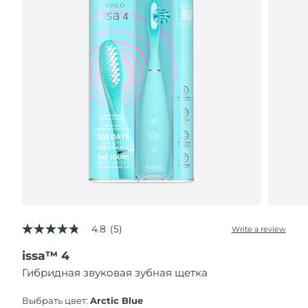
4.8
(5)
Write a review
4.8
out
issa™ 4
of
5
Гибридная звуковая зубная щетка
stars,
average
rating
Выбрать цвет:
Arctic Blue