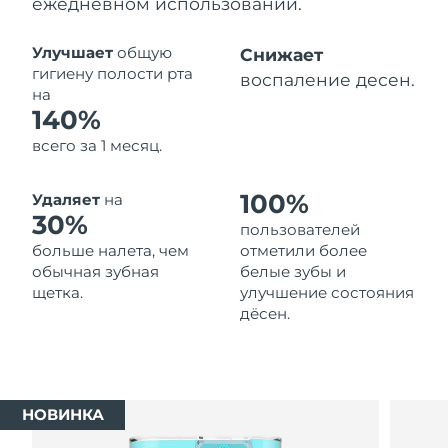
ежедневном использовании.
Ожидаемая дата доставки
Таиланд
14/08/2026
Улучшает
общую
Снижает
гигиену полости рта
воспаление десен.
Ожидаемая дата доставки
на
Турция
11/08/2026
140%
всего за 1 месяц.
Ожидаемая дата доставки
ОАЭ
11/08/2026
100%
Удаляет
на
Ожидаемая дата доставки
30%
Великобритания
пользователей
10/08/2026
больше налета, чем
отметили более
обычная зубная
белые зубы и
Соединенные
Ожидаемая дата доставки
щетка.
улучшение состояния
Штаты
11/08/2026
дёсен.
Ожидаемая дата доставки
Узбекистан
15/08/2026
Ожидаемая дата доставки
Вьетнам
НОВИНКА
16/08/2026