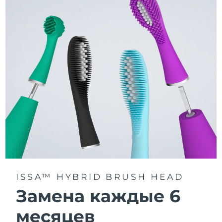
3 режима чистки: Deep Clean, Whitening и Sensitive.
Технология Sonic Pulse обеспечивает 11 000
пульсаций в минуту для глубокого и бережного
очищения всей полости рта.
Получите доступ к индивидуальным режимам
чистки через приложение FOREO For You.
ISSA™ HYBRID BRUSH HEAD
Замена каждые 6
месяцев