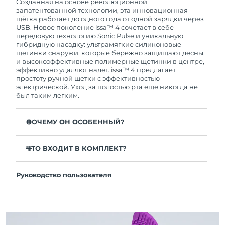
покупки с продуктом возникнут проблемы,
Созданная на основе революционной
FOREO заменит его бесплатно.
запатентованной технологии, эта инновационная
щётка работает до одного года от одной зарядки через
USB. Новое поколение issa™ 4 сочетает в себе
передовую технологию Sonic Pulse и уникальную
гибридную насадку: ультрамягкие силиконовые
щетинки снаружи, которые бережно защищают десны,
и высокоэффективные полимерные щетинки в центре,
эффективно удаляют налет. issa™ 4 предлагает
простоту ручной щетки с эффективностью
электрической. Уход за полостью рта еще никогда не
был таким легким.
ПОЧЕМУ ОН ОСОБЕННЫЙ?
Клинически доказано, что общая гигиена полости
рта улучшается на 140% всего за 1 месяц.
ЧТО ВХОДИТ В КОМПЛЕКТ?
Клинически доказано, что issa™ 4 удаляет на 30%
issa™ 4
больше налета, чем обычная ручная зубная щетка.
Руководство пользователя
Кабель для зарядки USB
Клинически доказано, что issa™ 4 снижает
воспаление десен и 100% участников отметили
Чехол для путешествий
более белые зубы
Инструкция по быстрой настройке
Гибридная насадка служит в 2 раза дольше -
Инструкция пользователя issa™
требуется замена всего 1 раз в 6 месяцев.