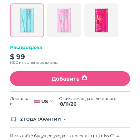
value.
Read
5
Reviews.
Same
page
link.
Распродажа
$ 99
НДС и пошлины включены
Добавить
Ожидаемая дата доставки:
Доставка
US
8/11/26
в:
2 ГОДА ГАРАНТИИ
Заказ на сайте автоматически покрывается
полным гарантийным обслуживанием FOREO.
Это означает, что если в течение 2-х лет со дня
Испытайте будущее ухода за полостью рта с issa™ 4.