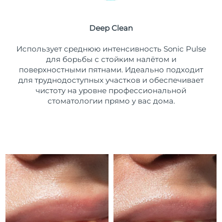
Ожидаемая дата доставки
Пуэрто-Рико
12/08/2026
Deep Clean
Ожидаемая дата доставки
Катар
Использует среднюю интенсивность Sonic Pulse
11/08/2026
для борьбы с стойким налётом и
поверхностными пятнами. Идеально подходит
Ожидаемая дата доставки
Реюньон
15/08/2026
для труднодоступных участков и обеспечивает
чистоту на уровне профессиональной
Ожидаемая дата доставки
стоматологии прямо у вас дома.
Румыния
10/08/2026
Ожидаемая дата доставки
Россия
18/08/2026
Ожидаемая дата доставки
Саудовская Аравия
11/08/2026
Ожидаемая дата доставки
Сингапур
12/08/2026
Ожидаемая дата доставки