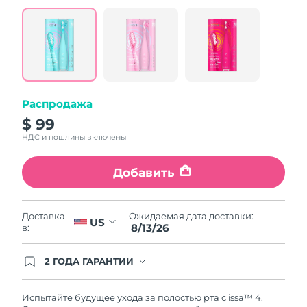
value.
Read
5
Reviews.
Same
page
link.
Распродажа
$ 99
НДС и пошлины включены
Добавить
Ожидаемая дата доставки:
Доставка
US
8/13/26
в:
2 ГОДА ГАРАНТИИ
Заказ на сайте автоматически покрывается
полным гарантийным обслуживанием FOREO.
Это означает, что если в течение 2-х лет со дня
Испытайте будущее ухода за полостью рта с issa™ 4.