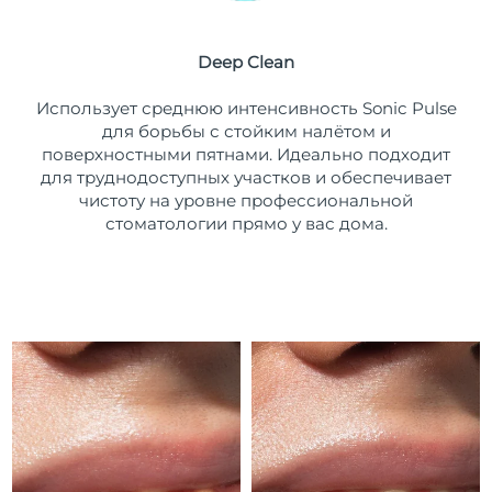
Ожидаемая дата доставки
Пуэрто-Рико
8/14/26
Deep Clean
Ожидаемая дата доставки
Катар
Использует среднюю интенсивность Sonic Pulse
8/13/26
для борьбы с стойким налётом и
поверхностными пятнами. Идеально подходит
Ожидаемая дата доставки
Реюньон
8/17/26
для труднодоступных участков и обеспечивает
чистоту на уровне профессиональной
Ожидаемая дата доставки
стоматологии прямо у вас дома.
Румыния
8/12/26
Ожидаемая дата доставки
Россия
8/20/26
Ожидаемая дата доставки
Саудовская Аравия
8/13/26
Ожидаемая дата доставки
Сингапур
8/14/26
Ожидаемая дата доставки