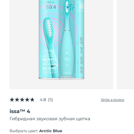
4.8
(5)
Write a review
4.8
out
issa™ 4
of
5
Гибридная звуковая зубная щетка
stars,
average
rating
Выбрать цвет:
Arctic Blue