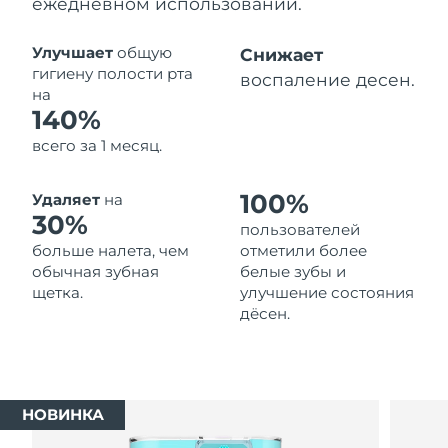
ежедневном использовании.
Ожидаемая дата доставки
Таиланд
8/16/26
Улучшает
общую
Снижает
гигиену полости рта
воспаление десен.
Ожидаемая дата доставки
на
Турция
8/13/26
140%
всего за 1 месяц.
Ожидаемая дата доставки
ОАЭ
8/13/26
100%
Удаляет
на
Ожидаемая дата доставки
30%
Великобритания
пользователей
8/12/26
больше налета, чем
отметили более
обычная зубная
белые зубы и
Соединенные
Ожидаемая дата доставки
щетка.
улучшение состояния
Штаты
8/13/26
дёсен.
Ожидаемая дата доставки
Узбекистан
8/17/26
Ожидаемая дата доставки
Вьетнам
НОВИНКА
8/18/26