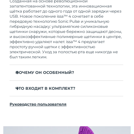
покупки с продуктом возникнут проблемы,
Созданная на основе революционной
FOREO заменит его бесплатно.
запатентованной технологии, эта инновационная
щётка работает до одного года от одной зарядки через
USB. Новое поколение issa™ 4 сочетает в себе
передовую технологию Sonic Pulse и уникальную
гибридную насадку: ультрамягкие силиконовые
щетинки снаружи, которые бережно защищают десны,
и высокоэффективные полимерные щетинки в центре,
эффективно удаляют налет. issa™ 4 предлагает
простоту ручной щетки с эффективностью
электрической. Уход за полостью рта еще никогда не
был таким легким.
ПОЧЕМУ ОН ОСОБЕННЫЙ?
Клинически доказано, что общая гигиена полости
рта улучшается на 140% всего за 1 месяц.
ЧТО ВХОДИТ В КОМПЛЕКТ?
Клинически доказано, что issa™ 4 удаляет на 30%
issa™ 4
больше налета, чем обычная ручная зубная щетка.
Руководство пользователя
Кабель для зарядки USB
Клинически доказано, что issa™ 4 снижает
воспаление десен и 100% участников отметили
Чехол для путешествий
более белые зубы
Инструкция по быстрой настройке
Гибридная насадка служит в 2 раза дольше -
Инструкция пользователя issa™
требуется замена всего 1 раз в 6 месяцев.