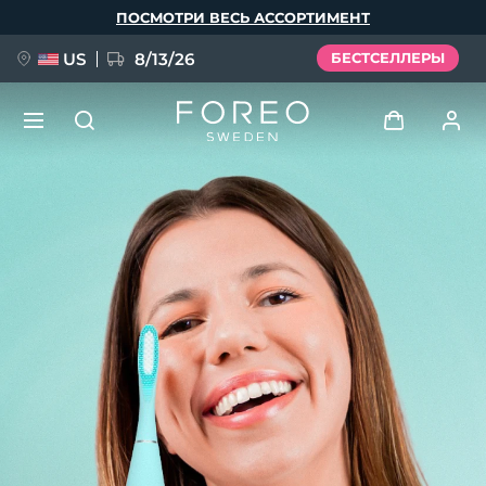
Перейти
ПОСМОТРИ ВЕСЬ АССОРТИМЕНТ
к
основному
содержанию
US
8/13/26
БЕСТСЕЛЛЕРЫ
НОВИНКА
Войти
Язык
BREAKING NEWS
Профиль пользователя
English
Deutsch
Español
Мои приборы
FAQ™ Pure Beauty-Tech Elixir
Français
Italiano
Português
Мои заказы
Polski
Svenska
Русский
Türkçe
简体中文
繁體中文
Мои адреса
issa™ Teeth Whitening Set
Мои подписки