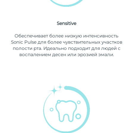
8/13/26
Ожидаемая дата доставки
Нидерланды
8/12/26
Sensitive
Ожидаемая дата доставки
Новая Зеландия
Обеспечивает более низкую интенсивность
8/12/26
Sonic Pulse для более чувствительных участков
полости рта. Идеально подходит для людей с
Ожидаемая дата доставки
Норвегия
воспалением десен или эрозией эмали.
8/12/26
Ожидаемая дата доставки
Оман
8/15/26
Ожидаемая дата доставки
Филиппины
8/15/26
Ожидаемая дата доставки
Польша
8/13/26
Ожидаемая дата доставки
Португалия
8/12/26