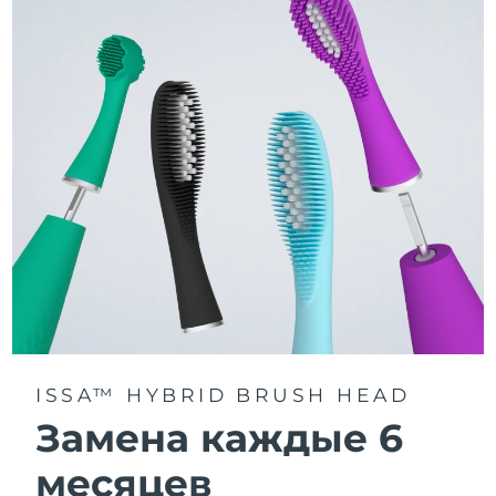
3 режима чистки: Deep Clean, Whitening и Sensitive.
Технология Sonic Pulse обеспечивает 11 000
пульсаций в минуту для глубокого и бережного
очищения всей полости рта.
Получите доступ к индивидуальным режимам
чистки через приложение FOREO For You.
ISSA™ HYBRID BRUSH HEAD
Замена каждые 6
месяцев