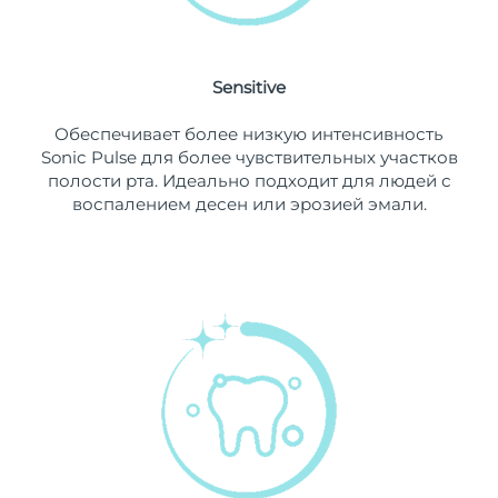
10/08/2026
Ожидаемая дата доставки
Нидерланды
09/08/2026
Sensitive
Ожидаемая дата доставки
Новая Зеландия
Обеспечивает более низкую интенсивность
09/08/2026
Sonic Pulse для более чувствительных участков
полости рта. Идеально подходит для людей с
Ожидаемая дата доставки
Норвегия
воспалением десен или эрозией эмали.
09/08/2026
Ожидаемая дата доставки
Оман
12/08/2026
Ожидаемая дата доставки
Филиппины
12/08/2026
Ожидаемая дата доставки
Польша
10/08/2026
Ожидаемая дата доставки
Португалия
09/08/2026