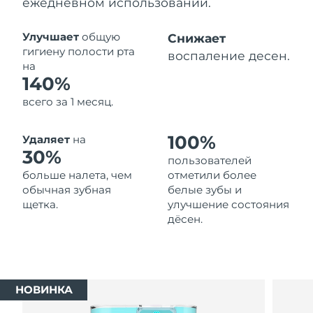
ежедневном использовании.
Ожидаемая дата доставки
Таиланд
13/08/2026
Улучшает
общую
Снижает
гигиену полости рта
воспаление десен.
Ожидаемая дата доставки
на
Турция
10/08/2026
140%
всего за 1 месяц.
Ожидаемая дата доставки
ОАЭ
10/08/2026
100%
Удаляет
на
Ожидаемая дата доставки
30%
Великобритания
пользователей
09/08/2026
больше налета, чем
отметили более
обычная зубная
белые зубы и
Соединенные
Ожидаемая дата доставки
щетка.
улучшение состояния
Штаты
10/08/2026
дёсен.
Ожидаемая дата доставки
Узбекистан
14/08/2026
Ожидаемая дата доставки
Вьетнам
НОВИНКА
15/08/2026