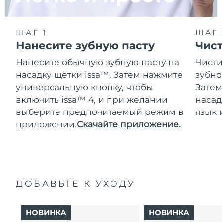
ШАГ 1
ШАГ 
Нанесите зубную пасту
Чис
Нанесите обычную зубную пасту на
Чисти
насадку щётки issa™. Затем нажмите
зубно
универсальную кнопку, чтобы
Затем
включить issa™ 4, и при желании
насад
выберите предпочитаемый режим в
язык 
приложении.
Скачайте приложение.
ДОБАВЬТЕ К УХОДУ
НОВИНКА
НОВИНКА