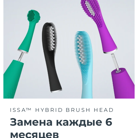
3 режима чистки: Deep Clean, Whitening и Sensitive.
Технология Sonic Pulse обеспечивает 11 000
пульсаций в минуту для глубокого и бережного
очищения всей полости рта.
Получите доступ к индивидуальным режимам
чистки через приложение FOREO For You.
ISSA™ HYBRID BRUSH HEAD
Замена каждые 6
месяцев