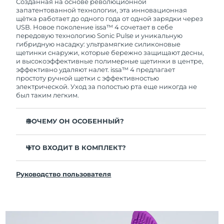
покупки с продуктом возникнут проблемы,
Созданная на основе революционной
FOREO заменит его бесплатно.
запатентованной технологии, эта инновационная
щётка работает до одного года от одной зарядки через
USB. Новое поколение issa™ 4 сочетает в себе
передовую технологию Sonic Pulse и уникальную
гибридную насадку: ультрамягкие силиконовые
щетинки снаружи, которые бережно защищают десны,
и высокоэффективные полимерные щетинки в центре,
эффективно удаляют налет. issa™ 4 предлагает
простоту ручной щетки с эффективностью
электрической. Уход за полостью рта еще никогда не
был таким легким.
ПОЧЕМУ ОН ОСОБЕННЫЙ?
Клинически доказано, что общая гигиена полости
рта улучшается на 140% всего за 1 месяц.
ЧТО ВХОДИТ В КОМПЛЕКТ?
Клинически доказано, что issa™ 4 удаляет на 30%
issa™ 4
больше налета, чем обычная ручная зубная щетка.
Руководство пользователя
Кабель для зарядки USB
Клинически доказано, что issa™ 4 снижает
воспаление десен и 100% участников отметили
Чехол для путешествий
более белые зубы
Инструкция по быстрой настройке
Гибридная насадка служит в 2 раза дольше -
Инструкция пользователя issa™
требуется замена всего 1 раз в 6 месяцев.