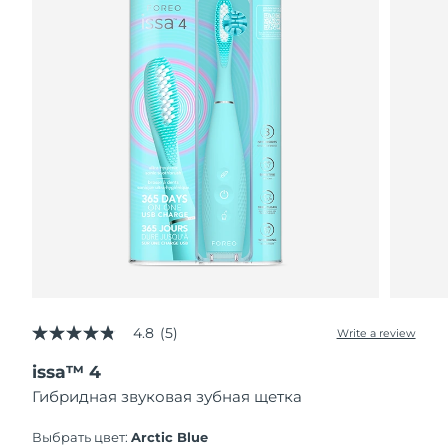
4.8
(5)
Write a review
4.8
out
issa™ 4
of
5
Гибридная звуковая зубная щетка
stars,
average
rating
Выбрать цвет:
Arctic Blue