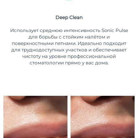
Ожидаемая дата доставки
Пуэрто-Рико
11/08/2026
Deep Clean
Ожидаемая дата доставки
Катар
Использует среднюю интенсивность Sonic Pulse
10/08/2026
для борьбы с стойким налётом и
поверхностными пятнами. Идеально подходит
Ожидаемая дата доставки
Реюньон
14/08/2026
для труднодоступных участков и обеспечивает
чистоту на уровне профессиональной
Ожидаемая дата доставки
стоматологии прямо у вас дома.
Румыния
09/08/2026
Ожидаемая дата доставки
Россия
17/08/2026
Ожидаемая дата доставки
Саудовская Аравия
10/08/2026
Ожидаемая дата доставки
Сингапур
11/08/2026
Ожидаемая дата доставки