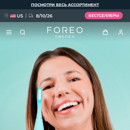
Перейти
ПОСМОТРИ ВЕСЬ АССОРТИМЕНТ
к
основному
содержанию
US
8/10/26
БЕСТСЕЛЛЕРЫ
НОВИНКА
Войти
Язык
BREAKING NEWS
Профиль пользователя
English
Deutsch
Español
Мои приборы
FAQ™ Pure Beauty-Tech Elixir
Français
Italiano
Português
Мои заказы
Polski
Svenska
Русский
Türkçe
简体中文
繁體中文
Мои адреса
issa™ Teeth Whitening Set
Мои подписки