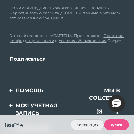
Нажимая «Подписаться», я соглашаюсь получать
маркетинговую рассылку FOREO. Я понимаю, что могу
отписаться в любое время.
Этот сайт защищен reCAPTCHA. Применяются
Политика
конфиденциальности
и
Условия обслуживания
Google.
ПОМОЩЬ
МЫ В
СОЦСЕТЯХ
Свяжитесь с нами
МОЯ УЧЁТНАЯ
ЗАПИСЬ
Заказ и доставка
issa™ 4
Регистрация продукта
Гарантия и возврат
Коллекция
Купить
КОМПАНИЯ