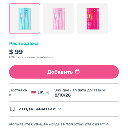
value.
Read
5
Reviews.
Same
page
link.
Распродажа
$ 99
НДС и пошлины включены
Добавить
Ожидаемая дата доставки:
Доставка
US
8/10/26
в:
2 ГОДА ГАРАНТИИ
Заказ на сайте автоматически покрывается
полным гарантийным обслуживанием FOREO.
Это означает, что если в течение 2-х лет со дня
Испытайте будущее ухода за полостью рта с issa™ 4.