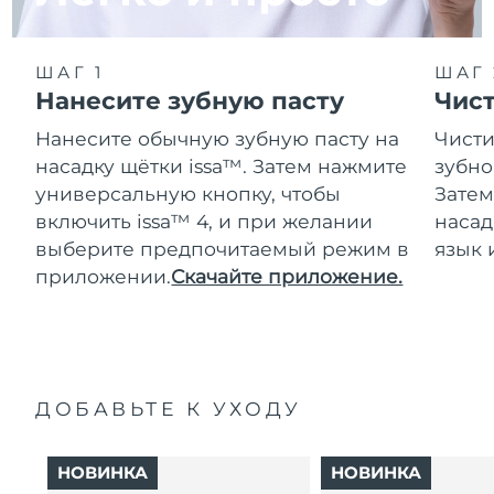
ШАГ 1
ШАГ 
Нанесите зубную пасту
Чис
Нанесите обычную зубную пасту на
Чисти
насадку щётки issa™. Затем нажмите
зубно
универсальную кнопку, чтобы
Затем
включить issa™ 4, и при желании
насад
выберите предпочитаемый режим в
язык 
приложении.
Скачайте приложение.
ДОБАВЬТЕ К УХОДУ
НОВИНКА
НОВИНКА