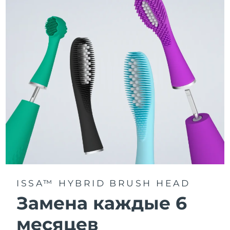
3 режима чистки: Deep Clean, Whitening и Sensitive.
Технология Sonic Pulse обеспечивает 11 000
пульсаций в минуту для глубокого и бережного
очищения всей полости рта.
Получите доступ к индивидуальным режимам
чистки через приложение FOREO For You.
ISSA™ HYBRID BRUSH HEAD
Замена каждые 6
месяцев