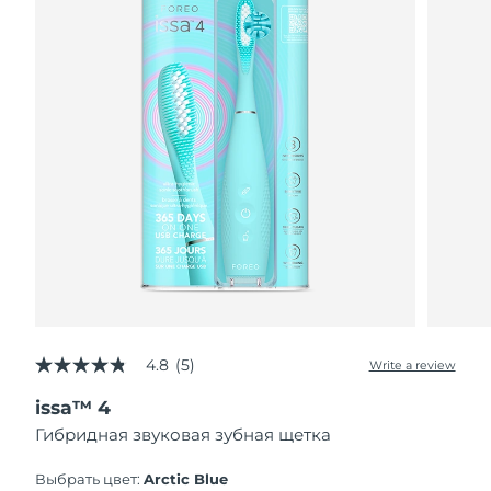
4.8
(5)
Write a review
4.8
out
issa™ 4
of
5
Гибридная звуковая зубная щетка
stars,
average
rating
Выбрать цвет:
Arctic Blue