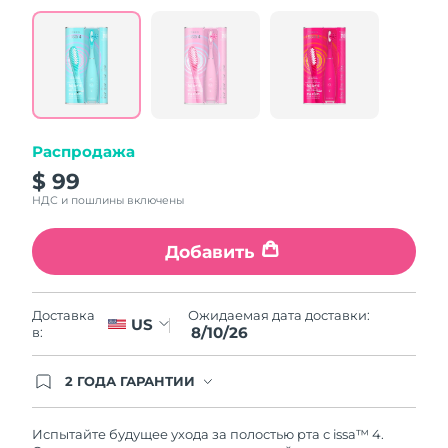
value.
Read
5
Reviews.
Same
page
link.
Распродажа
$ 99
НДС и пошлины включены
Добавить
Ожидаемая дата доставки:
Доставка
US
8/10/26
в:
2 ГОДА ГАРАНТИИ
Заказ на сайте автоматически покрывается
полным гарантийным обслуживанием FOREO.
Это означает, что если в течение 2-х лет со дня
Испытайте будущее ухода за полостью рта с issa™ 4.