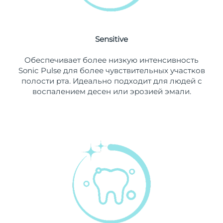
10/08/26
Ожидаемая дата доставки
Нидерланды
9/08/26
Sensitive
Ожидаемая дата доставки
Новая Зеландия
Обеспечивает более низкую интенсивность
9/08/26
Sonic Pulse для более чувствительных участков
полости рта. Идеально подходит для людей с
Ожидаемая дата доставки
Норвегия
воспалением десен или эрозией эмали.
9/08/26
Ожидаемая дата доставки
Оман
12/08/26
Ожидаемая дата доставки
Филиппины
12/08/26
Ожидаемая дата доставки
Польша
10/08/26
Ожидаемая дата доставки
Португалия
9/08/26