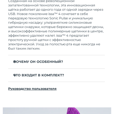
покупки с продуктом возникнут проблемы,
Созданная на основе революционной
FOREO заменит его бесплатно.
запатентованной технологии, эта инновационная
щётка работает до одного года от одной зарядки через
USB. Новое поколение issa™ 4 сочетает в себе
передовую технологию Sonic Pulse и уникальную
гибридную насадку: ультрамягкие силиконовые
щетинки снаружи, которые бережно защищают десны,
и высокоэффективные полимерные щетинки в центре,
эффективно удаляют налет. issa™ 4 предлагает
простоту ручной щетки с эффективностью
электрической. Уход за полостью рта еще никогда не
был таким легким.
ПОЧЕМУ ОН ОСОБЕННЫЙ?
Клинически доказано, что общая гигиена полости
рта улучшается на 140% всего за 1 месяц.
ЧТО ВХОДИТ В КОМПЛЕКТ?
Клинически доказано, что issa™ 4 удаляет на 30%
issa™ 4
больше налета, чем обычная ручная зубная щетка.
Руководство пользователя
Кабель для зарядки USB
Клинически доказано, что issa™ 4 снижает
воспаление десен и 100% участников отметили
Чехол для путешествий
более белые зубы
Инструкция по быстрой настройке
Гибридная насадка служит в 2 раза дольше -
Инструкция пользователя issa™
требуется замена всего 1 раз в 6 месяцев.