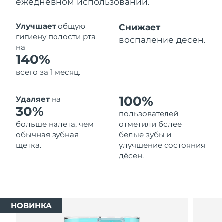
ежедневном использовании.
Ожидаемая дата доставки
Таиланд
13/08/26
Улучшает
общую
Снижает
гигиену полости рта
воспаление десен.
Ожидаемая дата доставки
на
Турция
10/08/26
140%
всего за 1 месяц.
Ожидаемая дата доставки
ОАЭ
10/08/26
100%
Удаляет
на
Ожидаемая дата доставки
30%
Великобритания
пользователей
9/08/26
больше налета, чем
отметили более
обычная зубная
белые зубы и
Соединенные
Ожидаемая дата доставки
щетка.
улучшение состояния
Штаты
10/08/26
дёсен.
Ожидаемая дата доставки
Узбекистан
14/08/26
Ожидаемая дата доставки
Вьетнам
НОВИНКА
15/08/26