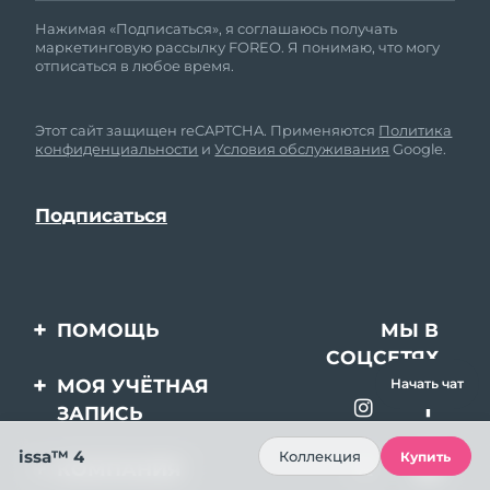
Нажимая «Подписаться», я соглашаюсь получать
маркетинговую рассылку FOREO. Я понимаю, что могу
отписаться в любое время.
Этот сайт защищен reCAPTCHA. Применяются
Политика
конфиденциальности
и
Условия обслуживания
Google.
ПОМОЩЬ
МЫ В
СОЦСЕТЯХ
Свяжитесь с нами
МОЯ УЧЁТНАЯ
Начать чат
ЗАПИСЬ
Заказ и доставка
issa™ 4
Регистрация продукта
Гарантия и возврат
Коллекция
Купить
КОМПАНИЯ