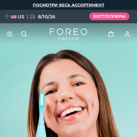
Перейти
ПОСМОТРИ ВЕСЬ АССОРТИМЕНТ
к
основному
содержанию
US
8/10/26
БЕСТСЕЛЛЕРЫ
НОВИНКА
Войти
Язык
BREAKING NEWS
Профиль пользователя
English
Deutsch
Español
Мои приборы
FAQ™ Pure Beauty-Tech Elixir
Français
Italiano
Português
Мои заказы
Polski
Svenska
Русский
Türkçe
简体中文
繁體中文
Мои адреса
issa™ Teeth Whitening Set
Мои подписки