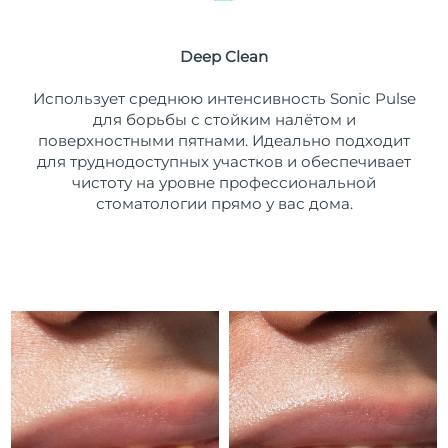
Ожидаемая дата доставки
Пуэрто-Рико
11/08/26
Deep Clean
Ожидаемая дата доставки
Катар
Использует среднюю интенсивность Sonic Pulse
10/08/26
для борьбы с стойким налётом и
поверхностными пятнами. Идеально подходит
Ожидаемая дата доставки
Реюньон
14/08/26
для труднодоступных участков и обеспечивает
чистоту на уровне профессиональной
Ожидаемая дата доставки
стоматологии прямо у вас дома.
Румыния
9/08/26
Ожидаемая дата доставки
Россия
17/08/26
Ожидаемая дата доставки
Саудовская Аравия
10/08/26
Ожидаемая дата доставки
Сингапур
11/08/26
Ожидаемая дата доставки