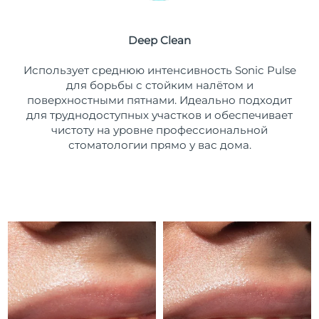
Ожидаемая дата доставки
Пуэрто-Рико
12/08/2026
Deep Clean
Ожидаемая дата доставки
Катар
Использует среднюю интенсивность Sonic Pulse
11/08/2026
для борьбы с стойким налётом и
поверхностными пятнами. Идеально подходит
Ожидаемая дата доставки
Реюньон
15/08/2026
для труднодоступных участков и обеспечивает
чистоту на уровне профессиональной
Ожидаемая дата доставки
стоматологии прямо у вас дома.
Румыния
10/08/2026
Ожидаемая дата доставки
Россия
18/08/2026
Ожидаемая дата доставки
Саудовская Аравия
11/08/2026
Ожидаемая дата доставки
Сингапур
12/08/2026
Ожидаемая дата доставки