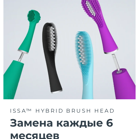
3 режима чистки: Deep Clean, Whitening и Sensitive.
Технология Sonic Pulse обеспечивает 11 000
пульсаций в минуту для глубокого и бережного
очищения всей полости рта.
Получите доступ к индивидуальным режимам
чистки через приложение FOREO For You.
ISSA™ HYBRID BRUSH HEAD
Замена каждые 6
месяцев