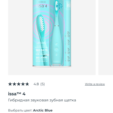
4.8
(5)
Write a review
4.8
out
issa™ 4
of
5
Гибридная звуковая зубная щетка
stars,
average
rating
Выбрать цвет:
Arctic Blue