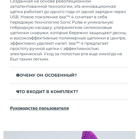
покупки с продуктом возникнут проблемы,
Созданная на основе революционной
FOREO заменит его бесплатно.
запатентованной технологии, эта инновационная
щётка работает до одного года от одной зарядки через
USB. Новое поколение issa™ 4 сочетает в себе
передовую технологию Sonic Pulse и уникальную
гибридную насадку: ультрамягкие силиконовые
щетинки снаружи, которые бережно защищают десны,
и высокоэффективные полимерные щетинки в центре,
эффективно удаляют налет. issa™ 4 предлагает
простоту ручной щетки с эффективностью
электрической. Уход за полостью рта еще никогда не
был таким легким.
ПОЧЕМУ ОН ОСОБЕННЫЙ?
Клинически доказано, что общая гигиена полости
рта улучшается на 140% всего за 1 месяц.
ЧТО ВХОДИТ В КОМПЛЕКТ?
Клинически доказано, что issa™ 4 удаляет на 30%
issa™ 4
больше налета, чем обычная ручная зубная щетка.
Руководство пользователя
Кабель для зарядки USB
Клинически доказано, что issa™ 4 снижает
воспаление десен и 100% участников отметили
Чехол для путешествий
более белые зубы
Инструкция по быстрой настройке
Гибридная насадка служит в 2 раза дольше -
Инструкция пользователя issa™
требуется замена всего 1 раз в 6 месяцев.