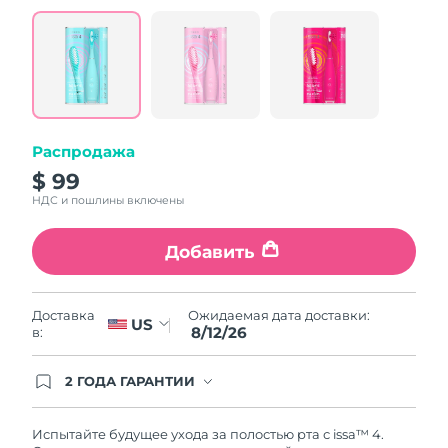
value.
Read
5
Reviews.
Same
page
link.
Распродажа
$ 99
НДС и пошлины включены
Добавить
Ожидаемая дата доставки:
Доставка
US
8/12/26
в:
2 ГОДА ГАРАНТИИ
Заказ на сайте автоматически покрывается
полным гарантийным обслуживанием FOREO.
Это означает, что если в течение 2-х лет со дня
Испытайте будущее ухода за полостью рта с issa™ 4.