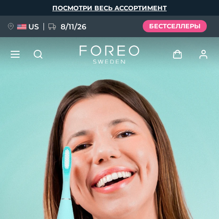
Перейти
ПОСМОТРИ ВЕСЬ АССОРТИМЕНТ
к
основному
содержанию
US
8/11/26
БЕСТСЕЛЛЕРЫ
НОВИНКА
Войти
Язык
BREAKING NEWS
Профиль пользователя
English
Deutsch
Español
Мои приборы
FAQ™ Pure Beauty-Tech Elixir
Français
Italiano
Português
Мои заказы
Polski
Svenska
Русский
Türkçe
简体中文
繁體中文
Мои адреса
issa™ Teeth Whitening Set
Мои подписки