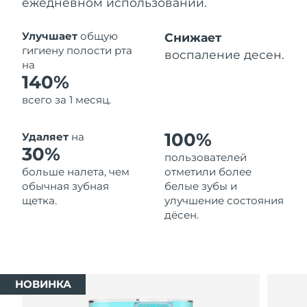
ежедневном использовании.
Ожидаемая дата доставки
Таиланд
14/08/2026
Улучшает
общую
Снижает
гигиену полости рта
воспаление десен.
Ожидаемая дата доставки
на
Турция
11/08/2026
140%
всего за 1 месяц.
Ожидаемая дата доставки
ОАЭ
11/08/2026
100%
Удаляет
на
Ожидаемая дата доставки
30%
Великобритания
пользователей
10/08/2026
больше налета, чем
отметили более
обычная зубная
белые зубы и
Соединенные
Ожидаемая дата доставки
щетка.
улучшение состояния
Штаты
11/08/2026
дёсен.
Ожидаемая дата доставки
Узбекистан
15/08/2026
Ожидаемая дата доставки
Вьетнам
НОВИНКА
16/08/2026