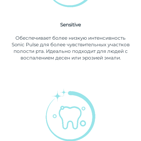
11/08/2026
Ожидаемая дата доставки
Нидерланды
10/08/2026
Sensitive
Ожидаемая дата доставки
Новая Зеландия
Обеспечивает более низкую интенсивность
10/08/2026
Sonic Pulse для более чувствительных участков
полости рта. Идеально подходит для людей с
Ожидаемая дата доставки
Норвегия
воспалением десен или эрозией эмали.
10/08/2026
Ожидаемая дата доставки
Оман
13/08/2026
Ожидаемая дата доставки
Филиппины
13/08/2026
Ожидаемая дата доставки
Польша
11/08/2026
Ожидаемая дата доставки
Португалия
10/08/2026