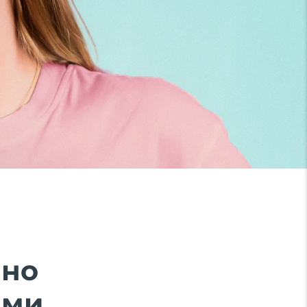
ено
ми.