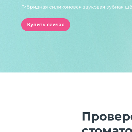
Гибридная силиконовая звуковая зубная щё
issa™ Teeth Whitening Set
Купить сейчас
FAQ™ Dual LED Panel
ПОДАРКИ И НАБОРЫ
Специальные
предложения
БЕСТСЕЛЛЕРЫ
Провер
стомат