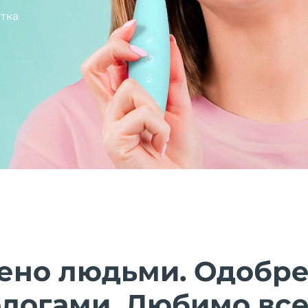
тка
ено людьми. Одобр
ологами. Любимо все