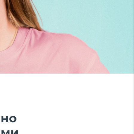
ено
ми.