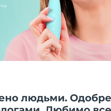
тка
ено людьми. Одобр
ологами. Любимо все