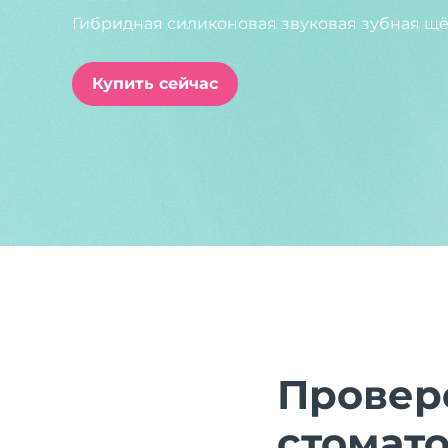
Гибридная силиконовая звуковая зубная щё
issa™ Teeth Whitening Set
Купить сейчас
FAQ™ Dual LED Panel
ПОДАРКИ И НАБОРЫ
Специальные
предложения
БЕСТСЕЛЛЕРЫ
Провер
стомат