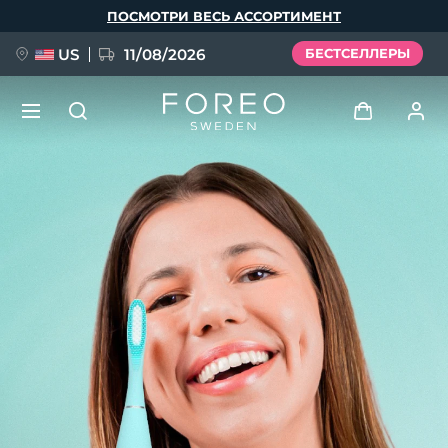
Перейти
ПОСМОТРИ ВЕСЬ АССОРТИМЕНТ
к
основному
содержанию
US
11/08/2026
БЕСТСЕЛЛЕРЫ
НОВИНКА
Войти
Язык
BREAKING NEWS
Профиль пользователя
English
Deutsch
Español
Мои приборы
FAQ™ Pure Beauty-Tech Elixir
Français
Italiano
Português
Мои заказы
Polski
Svenska
Русский
Türkçe
简体中文
繁體中文
Мои адреса
issa™ Teeth Whitening Set
Мои подписки