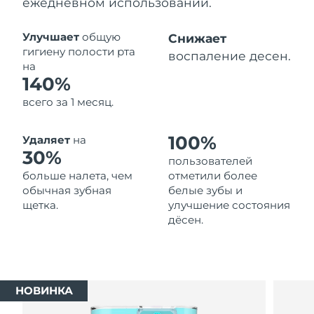
ежедневном использовании.
Ожидаемая дата доставки
Таиланд
14/8/26
Улучшает
общую
Снижает
гигиену полости рта
воспаление десен.
Ожидаемая дата доставки
на
Турция
11/8/26
140%
всего за 1 месяц.
Ожидаемая дата доставки
ОАЭ
11/8/26
100%
Удаляет
на
Ожидаемая дата доставки
30%
Великобритания
пользователей
10/8/26
больше налета, чем
отметили более
обычная зубная
белые зубы и
Соединенные
Ожидаемая дата доставки
щетка.
улучшение состояния
Штаты
11/8/26
дёсен.
Ожидаемая дата доставки
Узбекистан
15/8/26
Ожидаемая дата доставки
Вьетнам
НОВИНКА
16/8/26