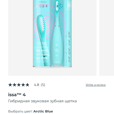
4.8
(5)
Write a review
4.8
out
issa™ 4
of
5
Гибридная звуковая зубная щетка
stars,
average
rating
Выбрать цвет:
Arctic Blue