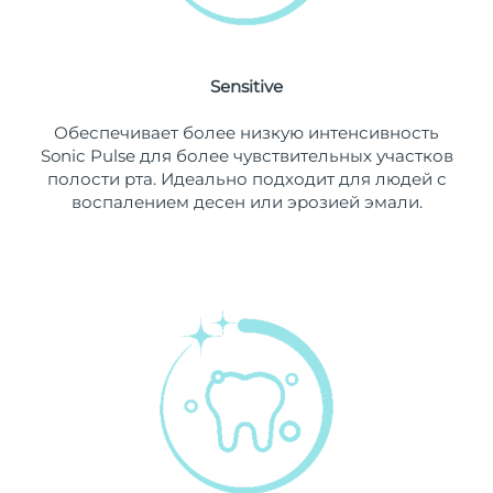
11/8/26
Ожидаемая дата доставки
Нидерланды
10/8/26
Sensitive
Ожидаемая дата доставки
Новая Зеландия
Обеспечивает более низкую интенсивность
10/8/26
Sonic Pulse для более чувствительных участков
полости рта. Идеально подходит для людей с
Ожидаемая дата доставки
Норвегия
воспалением десен или эрозией эмали.
10/8/26
Ожидаемая дата доставки
Оман
13/8/26
Ожидаемая дата доставки
Филиппины
13/8/26
Ожидаемая дата доставки
Польша
11/8/26
Ожидаемая дата доставки
Португалия
10/8/26