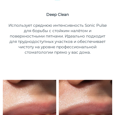
Ожидаемая дата доставки
Пуэрто-Рико
12/8/26
Deep Clean
Ожидаемая дата доставки
Катар
Использует среднюю интенсивность Sonic Pulse
11/8/26
для борьбы с стойким налётом и
поверхностными пятнами. Идеально подходит
Ожидаемая дата доставки
Реюньон
15/8/26
для труднодоступных участков и обеспечивает
чистоту на уровне профессиональной
Ожидаемая дата доставки
стоматологии прямо у вас дома.
Румыния
10/8/26
Ожидаемая дата доставки
Россия
18/8/26
Ожидаемая дата доставки
Саудовская Аравия
11/8/26
Ожидаемая дата доставки
Сингапур
12/8/26
Ожидаемая дата доставки