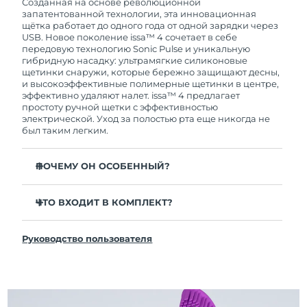
покупки с продуктом возникнут проблемы,
Созданная на основе революционной
FOREO заменит его бесплатно.
запатентованной технологии, эта инновационная
щётка работает до одного года от одной зарядки через
USB. Новое поколение issa™ 4 сочетает в себе
передовую технологию Sonic Pulse и уникальную
гибридную насадку: ультрамягкие силиконовые
щетинки снаружи, которые бережно защищают десны,
и высокоэффективные полимерные щетинки в центре,
эффективно удаляют налет. issa™ 4 предлагает
простоту ручной щетки с эффективностью
электрической. Уход за полостью рта еще никогда не
был таким легким.
ПОЧЕМУ ОН ОСОБЕННЫЙ?
Клинически доказано, что общая гигиена полости
рта улучшается на 140% всего за 1 месяц.
ЧТО ВХОДИТ В КОМПЛЕКТ?
Клинически доказано, что issa™ 4 удаляет на 30%
issa™ 4
больше налета, чем обычная ручная зубная щетка.
Руководство пользователя
Кабель для зарядки USB
Клинически доказано, что issa™ 4 снижает
воспаление десен и 100% участников отметили
Чехол для путешествий
более белые зубы
Инструкция по быстрой настройке
Гибридная насадка служит в 2 раза дольше -
Инструкция пользователя issa™
требуется замена всего 1 раз в 6 месяцев.