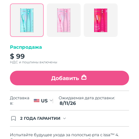
value.
Read
5
Reviews.
Same
page
link.
Распродажа
$ 99
НДС и пошлины включены
Добавить
Ожидаемая дата доставки:
Доставка
US
8/11/26
в:
2 ГОДА ГАРАНТИИ
Заказ на сайте автоматически покрывается
полным гарантийным обслуживанием FOREO.
Это означает, что если в течение 2-х лет со дня
Испытайте будущее ухода за полостью рта с issa™ 4.