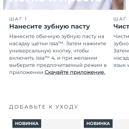
ШАГ 1
ШАГ 
Нанесите зубную пасту
Чис
Нанесите обычную зубную пасту на
Чисти
насадку щётки issa™. Затем нажмите
зубно
универсальную кнопку, чтобы
Затем
включить issa™ 4, и при желании
насад
выберите предпочитаемый режим в
язык 
приложении.
Скачайте приложение.
ДОБАВЬТЕ К УХОДУ
НОВИНКА
НОВИНКА