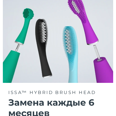
3 режима чистки: Deep Clean, Whitening и Sensitive.
Технология Sonic Pulse обеспечивает 11 000
пульсаций в минуту для глубокого и бережного
очищения всей полости рта.
Получите доступ к индивидуальным режимам
чистки через приложение FOREO For You.
ISSA™ HYBRID BRUSH HEAD
Замена каждые 6
месяцев