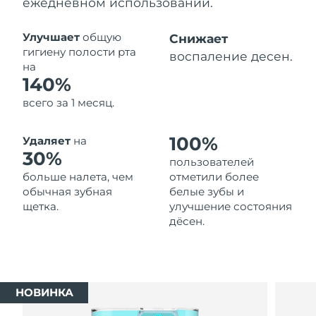
ежедневном использовании.
Ожидаемая дата доставки
Таиланд
8/15/26
Улучшает
общую
Снижает
гигиену полости рта
воспаление десен.
Ожидаемая дата доставки
на
Турция
8/12/26
140%
всего за 1 месяц.
Ожидаемая дата доставки
ОАЭ
8/12/26
100%
Удаляет
на
Ожидаемая дата доставки
30%
Великобритания
пользователей
8/11/26
больше налета, чем
отметили более
обычная зубная
белые зубы и
Соединенные
Ожидаемая дата доставки
щетка.
улучшение состояния
Штаты
8/12/26
дёсен.
Ожидаемая дата доставки
Узбекистан
8/16/26
Ожидаемая дата доставки
Вьетнам
НОВИНКА
8/17/26