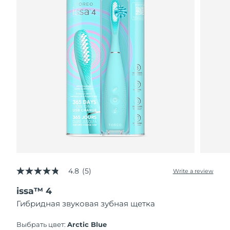
4.8
(5)
Write a review
4.8
out
issa™ 4
of
5
Гибридная звуковая зубная щетка
stars,
average
rating
Выбрать цвет:
Arctic Blue