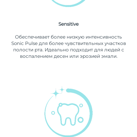
8/12/26
Ожидаемая дата доставки
Нидерланды
8/11/26
Sensitive
Ожидаемая дата доставки
Новая Зеландия
Обеспечивает более низкую интенсивность
8/11/26
Sonic Pulse для более чувствительных участков
полости рта. Идеально подходит для людей с
Ожидаемая дата доставки
Норвегия
воспалением десен или эрозией эмали.
8/11/26
Ожидаемая дата доставки
Оман
8/14/26
Ожидаемая дата доставки
Филиппины
8/14/26
Ожидаемая дата доставки
Польша
8/12/26
Ожидаемая дата доставки
Португалия
8/11/26