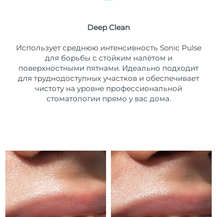
Ожидаемая дата доставки
Пуэрто-Рико
8/13/26
Deep Clean
Ожидаемая дата доставки
Катар
Использует среднюю интенсивность Sonic Pulse
8/12/26
для борьбы с стойким налётом и
поверхностными пятнами. Идеально подходит
Ожидаемая дата доставки
Реюньон
8/16/26
для труднодоступных участков и обеспечивает
чистоту на уровне профессиональной
Ожидаемая дата доставки
стоматологии прямо у вас дома.
Румыния
8/11/26
Ожидаемая дата доставки
Россия
8/19/26
Ожидаемая дата доставки
Саудовская Аравия
8/12/26
Ожидаемая дата доставки
Сингапур
8/13/26
Ожидаемая дата доставки