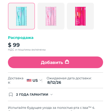
value.
Read
5
Reviews.
Same
page
link.
Распродажа
$ 99
НДС и пошлины включены
Добавить
Ожидаемая дата доставки:
Доставка
US
8/12/26
в:
2 ГОДА ГАРАНТИИ
Заказ на сайте автоматически покрывается
полным гарантийным обслуживанием FOREO.
Это означает, что если в течение 2-х лет со дня
Испытайте будущее ухода за полостью рта с issa™ 4.