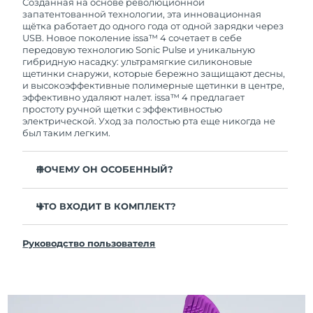
покупки с продуктом возникнут проблемы,
Созданная на основе революционной
FOREO заменит его бесплатно.
запатентованной технологии, эта инновационная
щётка работает до одного года от одной зарядки через
USB. Новое поколение issa™ 4 сочетает в себе
передовую технологию Sonic Pulse и уникальную
гибридную насадку: ультрамягкие силиконовые
щетинки снаружи, которые бережно защищают десны,
и высокоэффективные полимерные щетинки в центре,
эффективно удаляют налет. issa™ 4 предлагает
простоту ручной щетки с эффективностью
электрической. Уход за полостью рта еще никогда не
был таким легким.
ПОЧЕМУ ОН ОСОБЕННЫЙ?
Клинически доказано, что общая гигиена полости
рта улучшается на 140% всего за 1 месяц.
ЧТО ВХОДИТ В КОМПЛЕКТ?
Клинически доказано, что issa™ 4 удаляет на 30%
issa™ 4
больше налета, чем обычная ручная зубная щетка.
Руководство пользователя
Кабель для зарядки USB
Клинически доказано, что issa™ 4 снижает
воспаление десен и 100% участников отметили
Чехол для путешествий
более белые зубы
Инструкция по быстрой настройке
Гибридная насадка служит в 2 раза дольше -
Инструкция пользователя issa™
требуется замена всего 1 раз в 6 месяцев.