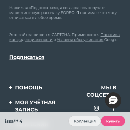
Нажимая «Подписаться», я соглашаюсь получать
маркетинговую рассылку FOREO. Я понимаю, что могу
отписаться в любое время.
Этот сайт защищен reCAPTCHA. Применяются
Политика
конфиденциальности
и
Условия обслуживания
Google.
ПОМОЩЬ
МЫ В
СОЦСЕТЯХ
Свяжитесь с нами
МОЯ УЧЁТНАЯ
ЗАПИСЬ
Заказ и доставка
issa™ 4
Регистрация продукта
Гарантия и возврат
Коллекция
Купить
КОМПАНИЯ