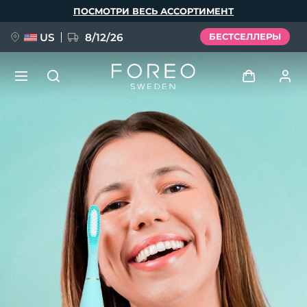
Перейти
ПОСМОТРИ ВЕСЬ АССОРТИМЕНТ
к
основному
содержанию
US
8/12/26
БЕСТСЕЛЛЕРЫ
НОВИНКА
Войти
Язык
BREAKING NEWS
Профиль пользователя
English
Deutsch
Español
Мои приборы
FAQ™ Pure Beauty-Tech Elixir
Français
Italiano
Português
Мои заказы
Polski
Svenska
Русский
Türkçe
简体中文
繁體中文
Мои адреса
issa™ Teeth Whitening Set
Мои подписки