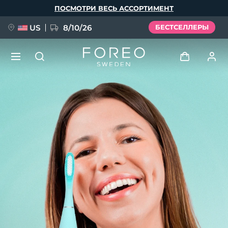
Перейти
ПОСМОТРИ ВЕСЬ АССОРТИМЕНТ
к
основному
содержанию
US
8/10/26
БЕСТСЕЛЛЕРЫ
НОВИНКА
Войти
Язык
BREAKING NEWS
Профиль пользователя
English
Deutsch
Español
Мои приборы
FAQ™ Pure Beauty-Tech Elixir
Français
Italiano
Português
Мои заказы
Polski
Svenska
Русский
Türkçe
简体中文
繁體中文
Мои адреса
issa™ Teeth Whitening Set
Мои подписки