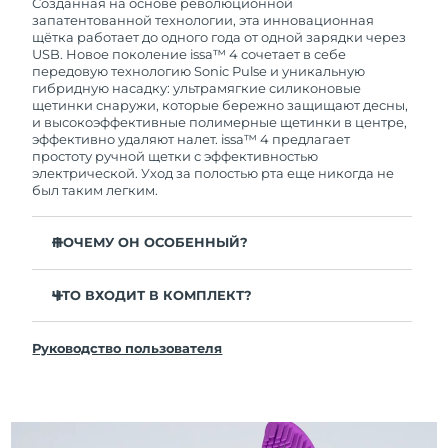
покупки с продуктом возникнут проблемы,
Созданная на основе революционной
FOREO заменит его бесплатно.
запатентованной технологии, эта инновационная
щётка работает до одного года от одной зарядки через
USB. Новое поколение issa™ 4 сочетает в себе
передовую технологию Sonic Pulse и уникальную
гибридную насадку: ультрамягкие силиконовые
щетинки снаружи, которые бережно защищают десны,
и высокоэффективные полимерные щетинки в центре,
эффективно удаляют налет. issa™ 4 предлагает
простоту ручной щетки с эффективностью
электрической. Уход за полостью рта еще никогда не
был таким легким.
ПОЧЕМУ ОН ОСОБЕННЫЙ?
Клинически доказано, что общая гигиена полости
рта улучшается на 140% всего за 1 месяц.
ЧТО ВХОДИТ В КОМПЛЕКТ?
Клинически доказано, что issa™ 4 удаляет на 30%
issa™ 4
больше налета, чем обычная ручная зубная щетка.
Руководство пользователя
Кабель для зарядки USB
Клинически доказано, что issa™ 4 снижает
воспаление десен и 100% участников отметили
Чехол для путешествий
более белые зубы
Инструкция по быстрой настройке
Гибридная насадка служит в 2 раза дольше -
Инструкция пользователя issa™
требуется замена всего 1 раз в 6 месяцев.