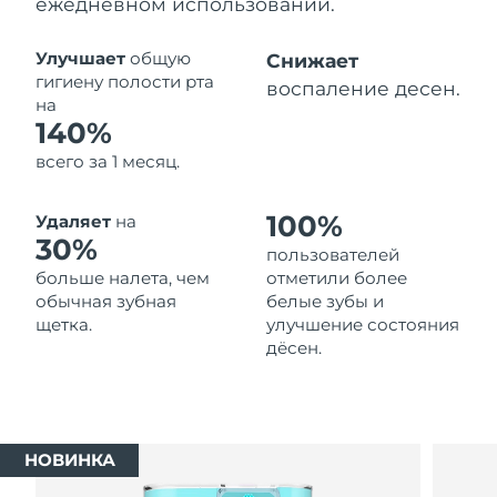
ежедневном использовании.
Ожидаемая дата доставки
Таиланд
8/13/26
Улучшает
общую
Снижает
гигиену полости рта
воспаление десен.
Ожидаемая дата доставки
на
Турция
8/10/26
140%
всего за 1 месяц.
Ожидаемая дата доставки
ОАЭ
8/10/26
100%
Удаляет
на
Ожидаемая дата доставки
30%
Великобритания
пользователей
8/9/26
больше налета, чем
отметили более
обычная зубная
белые зубы и
Соединенные
Ожидаемая дата доставки
щетка.
улучшение состояния
Штаты
8/10/26
дёсен.
Ожидаемая дата доставки
Узбекистан
8/14/26
Ожидаемая дата доставки
Вьетнам
НОВИНКА
8/15/26