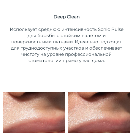
Ожидаемая дата доставки
Пуэрто-Рико
8/11/26
Deep Clean
Ожидаемая дата доставки
Катар
Использует среднюю интенсивность Sonic Pulse
8/10/26
для борьбы с стойким налётом и
поверхностными пятнами. Идеально подходит
Ожидаемая дата доставки
Реюньон
8/14/26
для труднодоступных участков и обеспечивает
чистоту на уровне профессиональной
Ожидаемая дата доставки
стоматологии прямо у вас дома.
Румыния
8/9/26
Ожидаемая дата доставки
Россия
8/17/26
Ожидаемая дата доставки
Саудовская Аравия
8/10/26
Ожидаемая дата доставки
Сингапур
8/11/26
Ожидаемая дата доставки