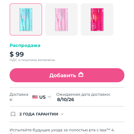
value.
Read
5
Reviews.
Same
page
link.
Распродажа
$ 99
НДС и пошлины включены
Добавить
Ожидаемая дата доставки:
Доставка
US
8/10/26
в:
2 ГОДА ГАРАНТИИ
Заказ на сайте автоматически покрывается
полным гарантийным обслуживанием FOREO.
Это означает, что если в течение 2-х лет со дня
Испытайте будущее ухода за полостью рта с issa™ 4.