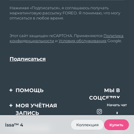
Нажимая «Подписаться», я соглашаюсь получать
маркетинговую рассылку FOREO. Я понимаю, что могу
отписаться в любое время.
Этот сайт защищен reCAPTCHA. Применяются
Политика
конфиденциальности
и
Условия обслуживания
Google.
ПОМОЩЬ
МЫ В
СОЦСЕТЯХ
Свяжитесь с нами
МОЯ УЧЁТНАЯ
Начать чат
ЗАПИСЬ
Заказ и доставка
issa™ 4
Регистрация продукта
Гарантия и возврат
Коллекция
Купить
КОМПАНИЯ