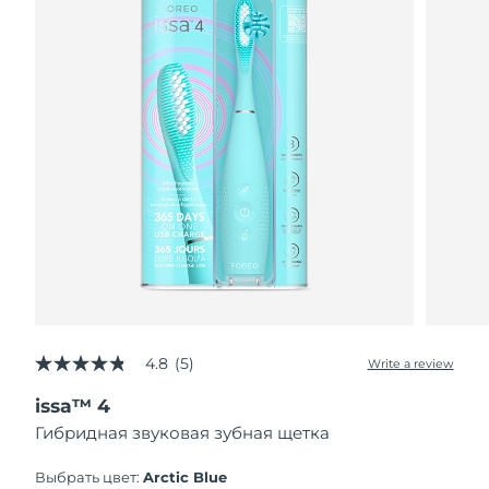
4.8
(5)
Write a review
4.8
out
issa™ 4
of
5
Гибридная звуковая зубная щетка
stars,
average
rating
Выбрать цвет:
Arctic Blue