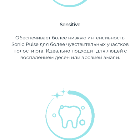
8/10/26
Ожидаемая дата доставки
Нидерланды
8/9/26
Sensitive
Ожидаемая дата доставки
Новая Зеландия
Обеспечивает более низкую интенсивность
8/9/26
Sonic Pulse для более чувствительных участков
полости рта. Идеально подходит для людей с
Ожидаемая дата доставки
Норвегия
воспалением десен или эрозией эмали.
8/9/26
Ожидаемая дата доставки
Оман
8/12/26
Ожидаемая дата доставки
Филиппины
8/12/26
Ожидаемая дата доставки
Польша
8/10/26
Ожидаемая дата доставки
Португалия
8/9/26