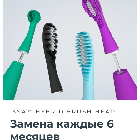
3 режима чистки: Deep Clean, Whitening и Sensitive.
Технология Sonic Pulse обеспечивает 11 000
пульсаций в минуту для глубокого и бережного
очищения всей полости рта.
Получите доступ к индивидуальным режимам
чистки через приложение FOREO For You.
ISSA™ HYBRID BRUSH HEAD
Замена каждые 6
месяцев