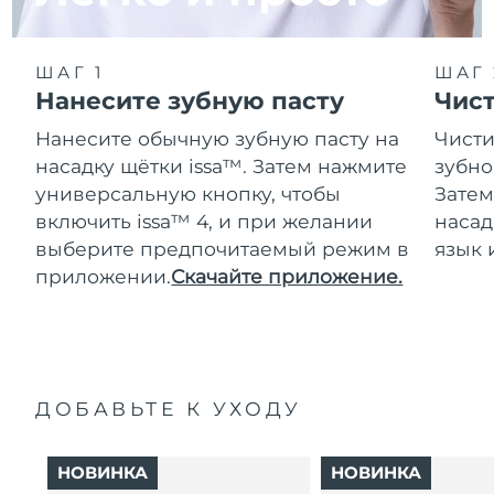
ШАГ 1
ШАГ 
Нанесите зубную пасту
Чис
Нанесите обычную зубную пасту на
Чисти
насадку щётки issa™. Затем нажмите
зубно
универсальную кнопку, чтобы
Затем
включить issa™ 4, и при желании
насад
выберите предпочитаемый режим в
язык 
приложении.
Скачайте приложение.
ДОБАВЬТЕ К УХОДУ
НОВИНКА
НОВИНКА