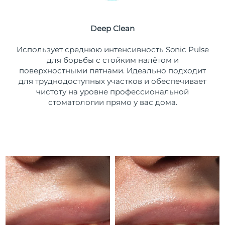
Ожидаемая дата доставки
Пуэрто-Рико
8/11/26
Deep Clean
Ожидаемая дата доставки
Катар
Использует среднюю интенсивность Sonic Pulse
8/10/26
для борьбы с стойким налётом и
поверхностными пятнами. Идеально подходит
Ожидаемая дата доставки
Реюньон
8/14/26
для труднодоступных участков и обеспечивает
чистоту на уровне профессиональной
Ожидаемая дата доставки
стоматологии прямо у вас дома.
Румыния
8/9/26
Ожидаемая дата доставки
Россия
8/17/26
Ожидаемая дата доставки
Саудовская Аравия
8/10/26
Ожидаемая дата доставки
Сингапур
8/11/26
Ожидаемая дата доставки