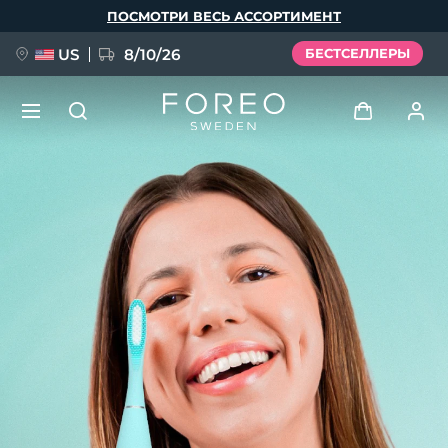
Перейти
ПОСМОТРИ ВЕСЬ АССОРТИМЕНТ
к
основному
содержанию
US
8/10/26
БЕСТСЕЛЛЕРЫ
НОВИНКА
Войти
Язык
BREAKING NEWS
Профиль пользователя
English
Deutsch
Español
Мои приборы
FAQ™ Pure Beauty-Tech Elixir
Français
Italiano
Português
Мои заказы
Polski
Svenska
Русский
Türkçe
简体中文
繁體中文
Мои адреса
issa™ Teeth Whitening Set
Мои подписки