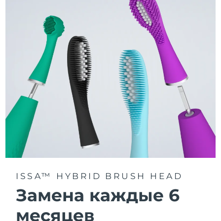
3 режима чистки: Deep Clean, Whitening и Sensitive.
Технология Sonic Pulse обеспечивает 11 000
пульсаций в минуту для глубокого и бережного
очищения всей полости рта.
Получите доступ к индивидуальным режимам
чистки через приложение FOREO For You.
ISSA™ HYBRID BRUSH HEAD
Замена каждые 6
месяцев