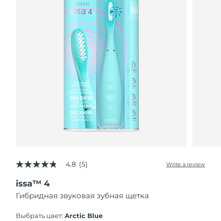
4.8
(5)
Write a review
4.8
out
issa™ 4
of
5
Гибридная звуковая зубная щетка
stars,
average
rating
Выбрать цвет:
Arctic Blue