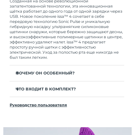
покупки с продуктом возникнут проблемы,
Созданная на основе революционной
FOREO заменит его бесплатно.
запатентованной технологии, эта инновационная
щётка работает до одного года от одной зарядки через
USB. Новое поколение issa™ 4 сочетает в себе
передовую технологию Sonic Pulse и уникальную
гибридную насадку: ультрамягкие силиконовые
щетинки снаружи, которые бережно защищают десны,
и высокоэффективные полимерные щетинки в центре,
эффективно удаляют налет. issa™ 4 предлагает
простоту ручной щетки с эффективностью
электрической. Уход за полостью рта еще никогда не
был таким легким.
ПОЧЕМУ ОН ОСОБЕННЫЙ?
Клинически доказано, что общая гигиена полости
рта улучшается на 140% всего за 1 месяц.
ЧТО ВХОДИТ В КОМПЛЕКТ?
Клинически доказано, что issa™ 4 удаляет на 30%
issa™ 4
больше налета, чем обычная ручная зубная щетка.
Руководство пользователя
Кабель для зарядки USB
Клинически доказано, что issa™ 4 снижает
воспаление десен и 100% участников отметили
Чехол для путешествий
более белые зубы
Инструкция по быстрой настройке
Гибридная насадка служит в 2 раза дольше -
Инструкция пользователя issa™
требуется замена всего 1 раз в 6 месяцев.