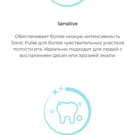
8/10/26
Ожидаемая дата доставки
Нидерланды
8/9/26
Sensitive
Ожидаемая дата доставки
Новая Зеландия
Обеспечивает более низкую интенсивность
8/9/26
Sonic Pulse для более чувствительных участков
полости рта. Идеально подходит для людей с
Ожидаемая дата доставки
Норвегия
воспалением десен или эрозией эмали.
8/9/26
Ожидаемая дата доставки
Оман
8/12/26
Ожидаемая дата доставки
Филиппины
8/12/26
Ожидаемая дата доставки
Польша
8/10/26
Ожидаемая дата доставки
Португалия
8/9/26