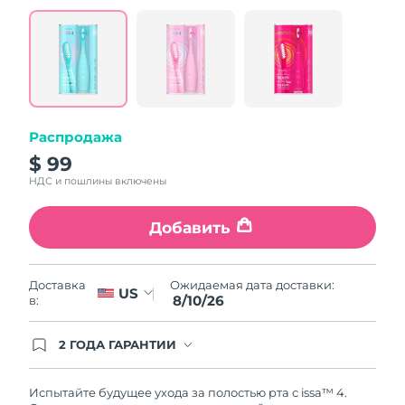
value.
Read
5
Reviews.
Same
page
link.
Распродажа
$ 99
НДС и пошлины включены
Добавить
Ожидаемая дата доставки:
Доставка
US
8/10/26
в:
2 ГОДА ГАРАНТИИ
Заказ на сайте автоматически покрывается
полным гарантийным обслуживанием FOREO.
Это означает, что если в течение 2-х лет со дня
Испытайте будущее ухода за полостью рта с issa™ 4.