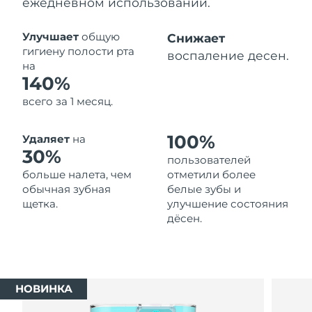
ежедневном использовании.
Ожидаемая дата доставки
Таиланд
8/13/26
Улучшает
общую
Снижает
гигиену полости рта
воспаление десен.
Ожидаемая дата доставки
на
Турция
8/10/26
140%
всего за 1 месяц.
Ожидаемая дата доставки
ОАЭ
8/10/26
100%
Удаляет
на
Ожидаемая дата доставки
30%
Великобритания
пользователей
8/9/26
больше налета, чем
отметили более
обычная зубная
белые зубы и
Соединенные
Ожидаемая дата доставки
щетка.
улучшение состояния
Штаты
8/10/26
дёсен.
Ожидаемая дата доставки
Узбекистан
8/14/26
Ожидаемая дата доставки
Вьетнам
НОВИНКА
8/15/26