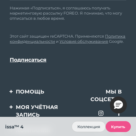
Нажимая «Подписаться», я соглашаюсь получать
маркетинговую рассылку FOREO. Я понимаю, что могу
отписаться в любое время.
Этот сайт защищен reCAPTCHA. Применяются
Политика
конфиденциальности
и
Условия обслуживания
Google.
ПОМОЩЬ
МЫ В
СОЦСЕТЯХ
Свяжитесь с нами
МОЯ УЧЁТНАЯ
ЗАПИСЬ
Заказ и доставка
issa™ 4
Регистрация продукта
Гарантия и возврат
Коллекция
Купить
КОМПАНИЯ