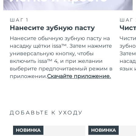
ШАГ 1
ШАГ 
Нанесите зубную пасту
Чис
Нанесите обычную зубную пасту на
Чисти
насадку щётки issa™. Затем нажмите
зубно
универсальную кнопку, чтобы
Затем
включить issa™ 4, и при желании
насад
выберите предпочитаемый режим в
язык 
приложении.
Скачайте приложение.
ДОБАВЬТЕ К УХОДУ
НОВИНКА
НОВИНКА