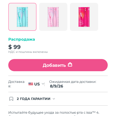
value.
Read
5
Reviews.
Same
page
link.
Распродажа
$ 99
НДС и пошлины включены
Добавить
Ожидаемая дата доставки:
Доставка
US
8/9/26
в:
2 ГОДА ГАРАНТИИ
Заказ на сайте автоматически покрывается
полным гарантийным обслуживанием FOREO.
Это означает, что если в течение 2-х лет со дня
Испытайте будущее ухода за полостью рта с issa™ 4.