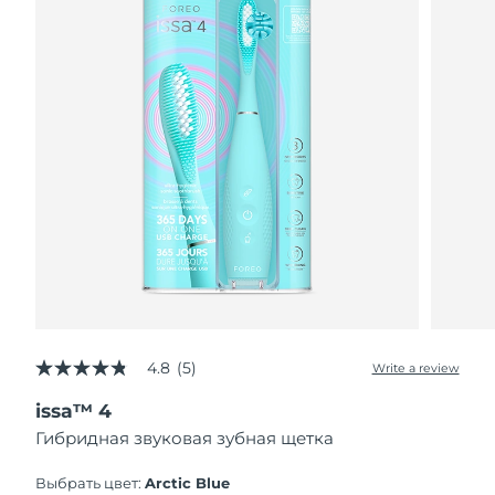
4.8
(5)
Write a review
4.8
out
issa™ 4
of
5
Гибридная звуковая зубная щетка
stars,
average
rating
Выбрать цвет:
Arctic Blue