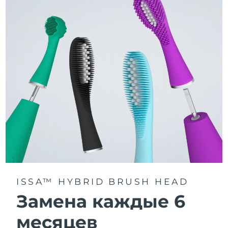
3 режима чистки: Deep Clean, Whitening и Sensitive.
Технология Sonic Pulse обеспечивает 11 000
пульсаций в минуту для глубокого и бережного
очищения всей полости рта.
Получите доступ к индивидуальным режимам
чистки через приложение FOREO For You.
ISSA™ HYBRID BRUSH HEAD
Замена каждые 6
месяцев