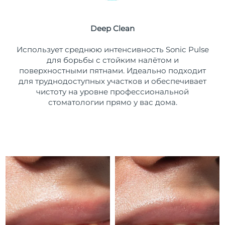
Ожидаемая дата доставки
Пуэрто-Рико
8/9/26
Deep Clean
Ожидаемая дата доставки
Катар
Использует среднюю интенсивность Sonic Pulse
8/8/26
для борьбы с стойким налётом и
поверхностными пятнами. Идеально подходит
Ожидаемая дата доставки
Реюньон
8/12/26
для труднодоступных участков и обеспечивает
чистоту на уровне профессиональной
Ожидаемая дата доставки
стоматологии прямо у вас дома.
Румыния
8/7/26
Ожидаемая дата доставки
Россия
8/15/26
Ожидаемая дата доставки
Саудовская Аравия
8/8/26
Ожидаемая дата доставки
Сингапур
8/9/26
Ожидаемая дата доставки