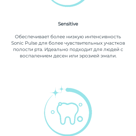
8/8/26
Ожидаемая дата доставки
Нидерланды
8/7/26
Sensitive
Ожидаемая дата доставки
Новая Зеландия
Обеспечивает более низкую интенсивность
8/7/26
Sonic Pulse для более чувствительных участков
полости рта. Идеально подходит для людей с
Ожидаемая дата доставки
Норвегия
воспалением десен или эрозией эмали.
8/7/26
Ожидаемая дата доставки
Оман
8/10/26
Ожидаемая дата доставки
Филиппины
8/10/26
Ожидаемая дата доставки
Польша
8/8/26
Ожидаемая дата доставки
Португалия
8/7/26