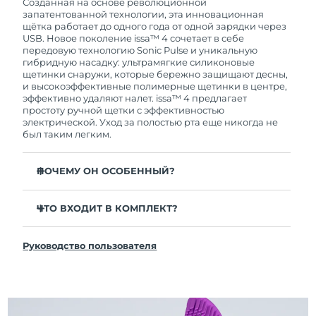
покупки с продуктом возникнут проблемы,
Созданная на основе революционной
FOREO заменит его бесплатно.
запатентованной технологии, эта инновационная
щётка работает до одного года от одной зарядки через
USB. Новое поколение issa™ 4 сочетает в себе
передовую технологию Sonic Pulse и уникальную
гибридную насадку: ультрамягкие силиконовые
щетинки снаружи, которые бережно защищают десны,
и высокоэффективные полимерные щетинки в центре,
эффективно удаляют налет. issa™ 4 предлагает
простоту ручной щетки с эффективностью
электрической. Уход за полостью рта еще никогда не
был таким легким.
ПОЧЕМУ ОН ОСОБЕННЫЙ?
Клинически доказано, что общая гигиена полости
рта улучшается на 140% всего за 1 месяц.
ЧТО ВХОДИТ В КОМПЛЕКТ?
Клинически доказано, что issa™ 4 удаляет на 30%
issa™ 4
больше налета, чем обычная ручная зубная щетка.
Руководство пользователя
Кабель для зарядки USB
Клинически доказано, что issa™ 4 снижает
воспаление десен и 100% участников отметили
Чехол для путешествий
более белые зубы
Инструкция по быстрой настройке
Гибридная насадка служит в 2 раза дольше -
Инструкция пользователя issa™
требуется замена всего 1 раз в 6 месяцев.