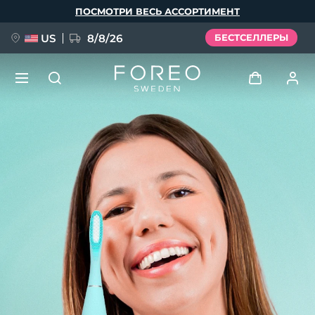
Перейти
ПОСМОТРИ ВЕСЬ АССОРТИМЕНТ
к
основному
содержанию
US
8/8/26
БЕСТСЕЛЛЕРЫ
НОВИНКА
Войти
Язык
BREAKING NEWS
Профиль пользователя
English
Deutsch
Español
Мои приборы
FAQ™ Pure Beauty-Tech Elixir
Français
Italiano
Português
Мои заказы
Polski
Svenska
Русский
Türkçe
简体中文
繁體中文
Мои адреса
issa™ Teeth Whitening Set
Мои подписки