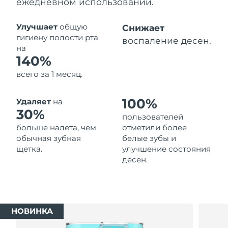
ежедневном использовании.
Ожидаемая дата доставки
Таиланд
8/11/26
Улучшает
общую
Снижает
гигиену полости рта
воспаление десен.
Ожидаемая дата доставки
на
Турция
8/8/26
140%
всего за 1 месяц.
Ожидаемая дата доставки
ОАЭ
8/8/26
100%
Удаляет
на
Ожидаемая дата доставки
30%
Великобритания
пользователей
8/7/26
больше налета, чем
отметили более
обычная зубная
белые зубы и
Соединенные
Ожидаемая дата доставки
щетка.
улучшение состояния
Штаты
8/8/26
дёсен.
Ожидаемая дата доставки
Узбекистан
8/12/26
Ожидаемая дата доставки
Вьетнам
НОВИНКА
8/13/26