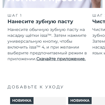
ШАГ 1
ШАГ 
Нанесите зубную пасту
Чис
Нанесите обычную зубную пасту на
Чисти
насадку щётки issa™. Затем нажмите
зубно
универсальную кнопку, чтобы
Затем
включить issa™ 4, и при желании
насад
выберите предпочитаемый режим в
язык 
приложении.
Скачайте приложение.
ДОБАВЬТЕ К УХОДУ
НОВИНКА
НОВИНКА