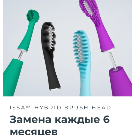
3 режима чистки: Deep Clean, Whitening и Sensitive.
Технология Sonic Pulse обеспечивает 11 000
пульсаций в минуту для глубокого и бережного
очищения всей полости рта.
Получите доступ к индивидуальным режимам
чистки через приложение FOREO For You.
ISSA™ HYBRID BRUSH HEAD
Замена каждые 6
месяцев