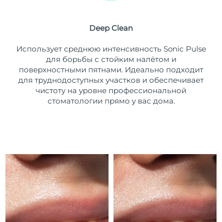
Ожидаемая дата доставки
Пуэрто-Рико
10/08/2026
Deep Clean
Ожидаемая дата доставки
Катар
Использует среднюю интенсивность Sonic Pulse
09/08/2026
для борьбы с стойким налётом и
поверхностными пятнами. Идеально подходит
Ожидаемая дата доставки
Реюньон
13/08/2026
для труднодоступных участков и обеспечивает
чистоту на уровне профессиональной
Ожидаемая дата доставки
стоматологии прямо у вас дома.
Румыния
08/08/2026
Ожидаемая дата доставки
Россия
16/08/2026
Ожидаемая дата доставки
Саудовская Аравия
09/08/2026
Ожидаемая дата доставки
Сингапур
10/08/2026
Ожидаемая дата доставки