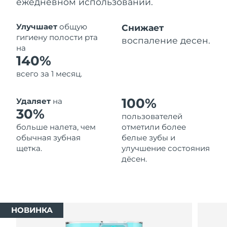
ежедневном использовании.
Ожидаемая дата доставки
Таиланд
12/08/2026
Улучшает
общую
Снижает
гигиену полости рта
воспаление десен.
Ожидаемая дата доставки
на
Турция
09/08/2026
140%
всего за 1 месяц.
Ожидаемая дата доставки
ОАЭ
09/08/2026
100%
Удаляет
на
Ожидаемая дата доставки
30%
Великобритания
пользователей
08/08/2026
больше налета, чем
отметили более
обычная зубная
белые зубы и
Соединенные
Ожидаемая дата доставки
щетка.
улучшение состояния
Штаты
09/08/2026
дёсен.
Ожидаемая дата доставки
Узбекистан
13/08/2026
Ожидаемая дата доставки
Вьетнам
НОВИНКА
14/08/2026