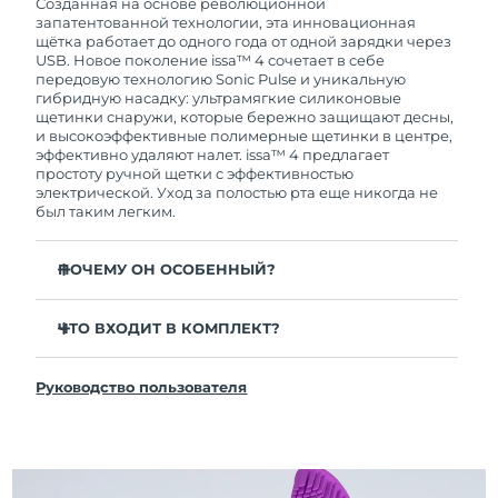
покупки с продуктом возникнут проблемы,
Созданная на основе революционной
FOREO заменит его бесплатно.
запатентованной технологии, эта инновационная
щётка работает до одного года от одной зарядки через
USB. Новое поколение issa™ 4 сочетает в себе
передовую технологию Sonic Pulse и уникальную
гибридную насадку: ультрамягкие силиконовые
щетинки снаружи, которые бережно защищают десны,
и высокоэффективные полимерные щетинки в центре,
эффективно удаляют налет. issa™ 4 предлагает
простоту ручной щетки с эффективностью
электрической. Уход за полостью рта еще никогда не
был таким легким.
ПОЧЕМУ ОН ОСОБЕННЫЙ?
Клинически доказано, что общая гигиена полости
рта улучшается на 140% всего за 1 месяц.
ЧТО ВХОДИТ В КОМПЛЕКТ?
Клинически доказано, что issa™ 4 удаляет на 30%
issa™ 4
больше налета, чем обычная ручная зубная щетка.
Руководство пользователя
Кабель для зарядки USB
Клинически доказано, что issa™ 4 снижает
воспаление десен и 100% участников отметили
Чехол для путешествий
более белые зубы
Инструкция по быстрой настройке
Гибридная насадка служит в 2 раза дольше -
Инструкция пользователя issa™
требуется замена всего 1 раз в 6 месяцев.