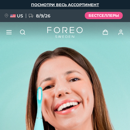
Перейти
ПОСМОТРИ ВЕСЬ АССОРТИМЕНТ
к
основному
содержанию
US
8/9/26
БЕСТСЕЛЛЕРЫ
НОВИНКА
Войти
Язык
BREAKING NEWS
Профиль пользователя
English
Deutsch
Español
Мои приборы
FAQ™ Pure Beauty-Tech Elixir
Français
Italiano
Português
Мои заказы
Polski
Svenska
Русский
Türkçe
简体中文
繁體中文
Мои адреса
issa™ Teeth Whitening Set
Мои подписки