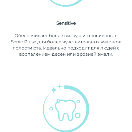
09/08/2026
Ожидаемая дата доставки
Нидерланды
08/08/2026
Sensitive
Ожидаемая дата доставки
Новая Зеландия
Обеспечивает более низкую интенсивность
08/08/2026
Sonic Pulse для более чувствительных участков
полости рта. Идеально подходит для людей с
Ожидаемая дата доставки
Норвегия
воспалением десен или эрозией эмали.
08/08/2026
Ожидаемая дата доставки
Оман
11/08/2026
Ожидаемая дата доставки
Филиппины
11/08/2026
Ожидаемая дата доставки
Польша
09/08/2026
Ожидаемая дата доставки
Португалия
08/08/2026