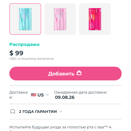
value.
Read
5
Reviews.
Same
page
link.
Распродажа
$ 99
НДС и пошлины включены
Добавить
Ожидаемая дата доставки:
Доставка
US
09.08.26
в:
2 ГОДА ГАРАНТИИ
Заказ на сайте автоматически покрывается
полным гарантийным обслуживанием FOREO.
Это означает, что если в течение 2-х лет со дня
Испытайте будущее ухода за полостью рта с issa™ 4.