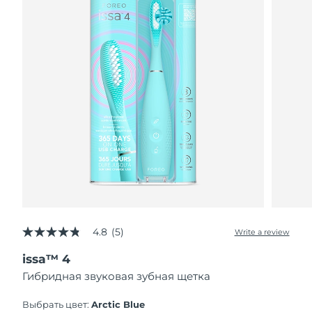
4.8
(5)
Write a review
4.8
out
issa™ 4
of
5
Гибридная звуковая зубная щетка
stars,
average
rating
Выбрать цвет:
Arctic Blue