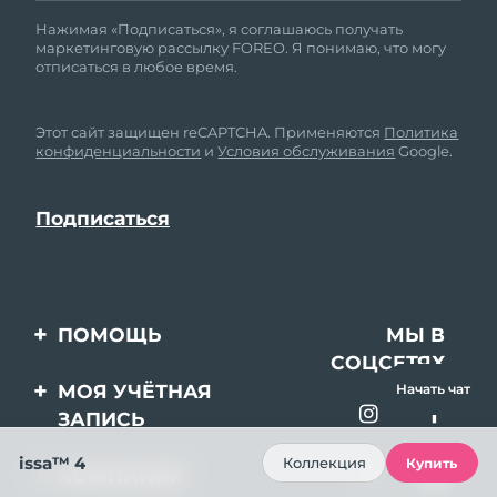
Нажимая «Подписаться», я соглашаюсь получать
маркетинговую рассылку FOREO. Я понимаю, что могу
отписаться в любое время.
Этот сайт защищен reCAPTCHA. Применяются
Политика
конфиденциальности
и
Условия обслуживания
Google.
ПОМОЩЬ
МЫ В
СОЦСЕТЯХ
Свяжитесь с нами
МОЯ УЧЁТНАЯ
Начать чат
ЗАПИСЬ
Заказ и доставка
issa™ 4
Регистрация продукта
Гарантия и возврат
Коллекция
Купить
КОМПАНИЯ