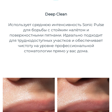
Ожидаемая дата доставки
Пуэрто-Рико
8/14/26
Deep Clean
Ожидаемая дата доставки
Катар
Использует среднюю интенсивность Sonic Pulse
8/13/26
для борьбы с стойким налётом и
поверхностными пятнами. Идеально подходит
Ожидаемая дата доставки
Реюньон
8/17/26
для труднодоступных участков и обеспечивает
чистоту на уровне профессиональной
Ожидаемая дата доставки
стоматологии прямо у вас дома.
Румыния
8/12/26
Ожидаемая дата доставки
Россия
8/20/26
Ожидаемая дата доставки
Саудовская Аравия
8/13/26
Ожидаемая дата доставки
Сингапур
8/14/26
Ожидаемая дата доставки