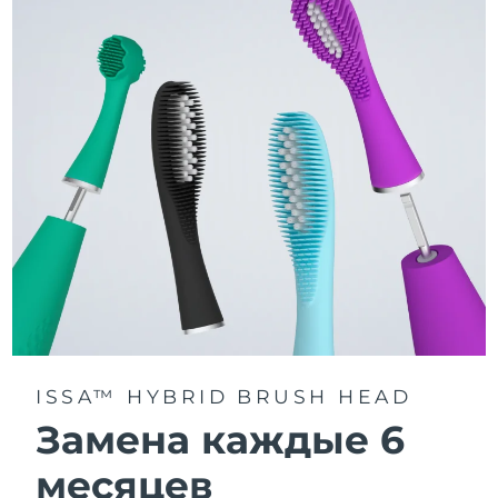
3 режима чистки: Deep Clean, Whitening и Sensitive.
Технология Sonic Pulse обеспечивает 11 000
пульсаций в минуту для глубокого и бережного
очищения всей полости рта.
Получите доступ к индивидуальным режимам
чистки через приложение FOREO For You.
ISSA™ HYBRID BRUSH HEAD
Замена каждые 6
месяцев