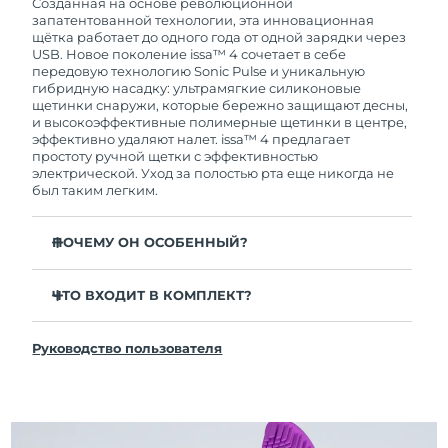
покупки с продуктом возникнут проблемы,
Созданная на основе революционной
FOREO заменит его бесплатно.
запатентованной технологии, эта инновационная
щётка работает до одного года от одной зарядки через
USB. Новое поколение issa™ 4 сочетает в себе
передовую технологию Sonic Pulse и уникальную
гибридную насадку: ультрамягкие силиконовые
щетинки снаружи, которые бережно защищают десны,
и высокоэффективные полимерные щетинки в центре,
эффективно удаляют налет. issa™ 4 предлагает
простоту ручной щетки с эффективностью
электрической. Уход за полостью рта еще никогда не
был таким легким.
ПОЧЕМУ ОН ОСОБЕННЫЙ?
Клинически доказано, что общая гигиена полости
рта улучшается на 140% всего за 1 месяц.
ЧТО ВХОДИТ В КОМПЛЕКТ?
Клинически доказано, что issa™ 4 удаляет на 30%
issa™ 4
больше налета, чем обычная ручная зубная щетка.
Руководство пользователя
Кабель для зарядки USB
Клинически доказано, что issa™ 4 снижает
воспаление десен и 100% участников отметили
Чехол для путешествий
более белые зубы
Инструкция по быстрой настройке
Гибридная насадка служит в 2 раза дольше -
Инструкция пользователя issa™
требуется замена всего 1 раз в 6 месяцев.