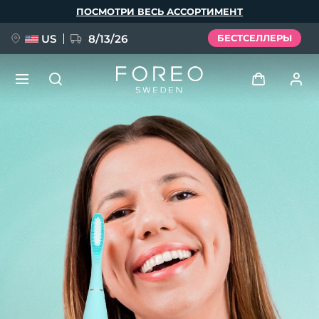
Перейти
ПОСМОТРИ ВЕСЬ АССОРТИМЕНТ
к
основному
содержанию
US
8/13/26
БЕСТСЕЛЛЕРЫ
НОВИНКА
Войти
Язык
BREAKING NEWS
Профиль пользователя
English
Deutsch
Español
Мои приборы
FAQ™ Pure Beauty-Tech Elixir
Français
Italiano
Português
Мои заказы
Polski
Svenska
Русский
Türkçe
简体中文
繁體中文
Мои адреса
issa™ Teeth Whitening Set
Мои подписки