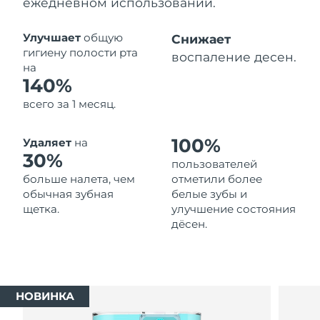
ежедневном использовании.
Ожидаемая дата доставки
Таиланд
8/16/26
Улучшает
общую
Снижает
гигиену полости рта
воспаление десен.
Ожидаемая дата доставки
на
Турция
8/13/26
140%
всего за 1 месяц.
Ожидаемая дата доставки
ОАЭ
8/13/26
100%
Удаляет
на
Ожидаемая дата доставки
30%
Великобритания
пользователей
8/12/26
больше налета, чем
отметили более
обычная зубная
белые зубы и
Соединенные
Ожидаемая дата доставки
щетка.
улучшение состояния
Штаты
8/13/26
дёсен.
Ожидаемая дата доставки
Узбекистан
8/17/26
Ожидаемая дата доставки
Вьетнам
НОВИНКА
8/18/26