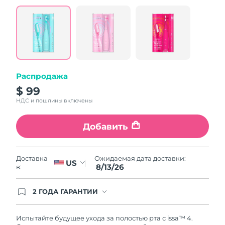
value.
Read
5
Reviews.
Same
page
link.
Распродажа
$ 99
НДС и пошлины включены
Добавить
Ожидаемая дата доставки:
Доставка
US
8/13/26
в:
2 ГОДА ГАРАНТИИ
Заказ на сайте автоматически покрывается
полным гарантийным обслуживанием FOREO.
Это означает, что если в течение 2-х лет со дня
Испытайте будущее ухода за полостью рта с issa™ 4.