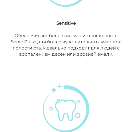
8/13/26
Ожидаемая дата доставки
Нидерланды
8/12/26
Sensitive
Ожидаемая дата доставки
Новая Зеландия
Обеспечивает более низкую интенсивность
8/12/26
Sonic Pulse для более чувствительных участков
полости рта. Идеально подходит для людей с
Ожидаемая дата доставки
Норвегия
воспалением десен или эрозией эмали.
8/12/26
Ожидаемая дата доставки
Оман
8/15/26
Ожидаемая дата доставки
Филиппины
8/15/26
Ожидаемая дата доставки
Польша
8/13/26
Ожидаемая дата доставки
Португалия
8/12/26