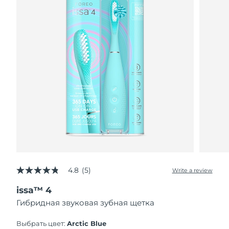
4.8
(5)
Write a review
4.8
out
issa™ 4
of
5
Гибридная звуковая зубная щетка
stars,
average
rating
Выбрать цвет:
Arctic Blue