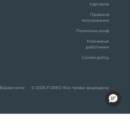
k
торговле
Правила
пользования
Политика конф
Ключевые
работники
Cookie policy
Bazaarvoice
© 2026 FOREO Все права защищены