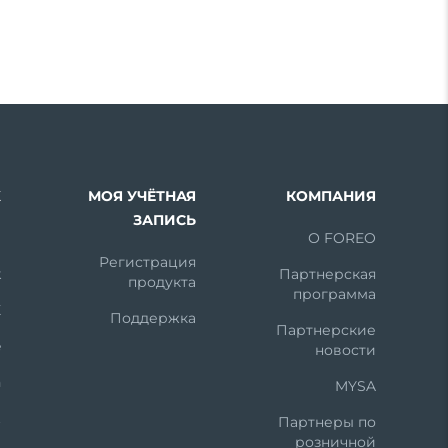
Х
МОЯ УЧЁТНАЯ
КОМПАНИЯ
ЗАПИСЬ
m
О FOREO
Регистрация
k
Партнерская
продукта
программа
X
Поддержка
Партнерские
e
новости
n
MYSA
t
Партнеры по
розничной