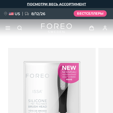
Перейти
ПОСМОТРИ ВЕСЬ АССОРТИМЕНТ
к
основному
содержанию
US
8/12/26
БЕСТСЕЛЛЕРЫ
НОВИНКА
Войти
Язык
BREAKING NEWS
Профиль пользователя
English
Deutsch
Español
Мои приборы
FAQ™ Pure Beauty-Tech Elixir
Français
Italiano
Português
Мои заказы
Polski
Svenska
Русский
Türkçe
简体中文
繁體中文
Мои адреса
issa™ Teeth Whitening Set
Мои подписки