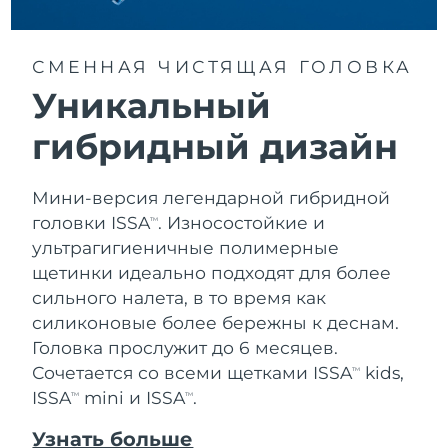
Словакия
8/11/26
Ожидаемая дата доставки
Словения
СМЕННАЯ ЧИСТЯЩАЯ ГОЛОВКА
8/11/26
Уникальный
Южно-Африканская
Ожидаемая дата доставки
Республика
8/19/26
гибридный дизайн
Ожидаемая дата доставки
Республика Корея
Мини-версия легендарной гибридной
8/13/26
головки ISSA
. Износостойкие и
TM
Ожидаемая дата доставки
ультрагигиеничные полимерные
Испания
8/11/26
щетинки идеально подходят для более
сильного налета, в то время как
Ожидаемая дата доставки
Швеция
8/11/26
силиконовые более бережны к деснам.
Головка прослужит до 6 месяцев.
Ожидаемая дата доставки
Швейцария
Сочетается со всеми щетками ISSA
kids,
TM
8/11/26
ISSA
mini и ISSA
.
TM
TM
Ожидаемая дата доставки
Тайвань
Узнать больше
8/16/26