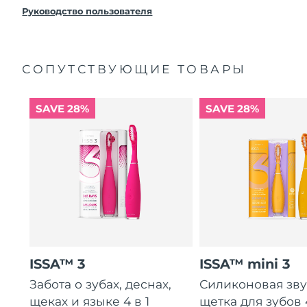
8/12/26
FOREO заменит его бесплатно.
Руководство пользователя
Ожидаемая дата доставки
Нидерланды
8/11/26
СОПУТСТВУЮЩИЕ ТОВАРЫ
Ожидаемая дата доставки
Новая Зеландия
8/11/26
SAVE 28%
SAVE 28%
Ожидаемая дата доставки
Норвегия
8/11/26
Ожидаемая дата доставки
Оман
8/14/26
Ожидаемая дата доставки
Филиппины
8/14/26
Ожидаемая дата доставки
Польша
8/12/26
ISSA™ 3
ISSA™ mini 3
Ожидаемая дата доставки
Забота о зубах, деснах,
Силиконовая зв
Португалия
8/11/26
щеках и языке 4 в 1
щетка для зубов 4