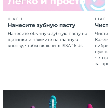
Легко и просто
ШАГ 1
ШАГ 
Нанесите зубную пасту
Чист
Нанесите обычную зубную пасту на
Чисти
щетинки и нажмите на главную
Кажды
кнопку, чтобы включить ISSA
kids.
вибри
TM
нужно
четыр
загор