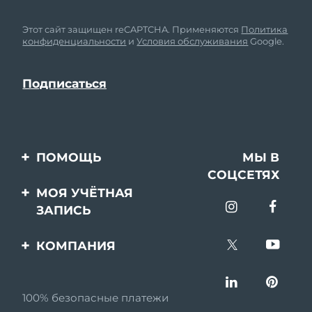
Этот сайт защищен reCAPTCHA. Применяются
Политика
конфиденциальности
и
Условия обслуживания
Google.
ПОМОЩЬ
МЫ В
СОЦСЕТЯХ
Свяжитесь с нами
МОЯ УЧЁТНАЯ
ЗАПИСЬ
Заказ и доставка
Регистрация продукта
Гарантия и возврат
КОМПАНИЯ
Поддержка
Вопросы и ответы
О FOREO
Информация о
100% безопасные платежи
Партнерская
батарее