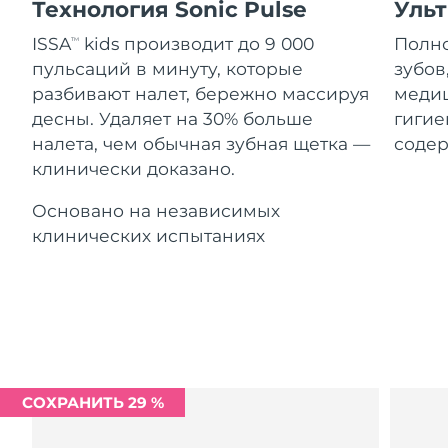
Advanced pore care essentials
Технология Sonic Pulse
Уль
For healthy hair
Ожидаемая дата доставки
18% PAP
Гибралтар
Косметика
Для мужчин
8/15/26
ISSA
kids производит до 9 000
Полно
TM
пульсаций в минуту, которые
зубов
Ожидаемая дата доставки
Греция
8/11/26
разбивают налет, бережно массируя
медиц
десны. Удаляет на 30% больше
гигие
Ожидаемая дата доставки
Гонконг (САР)
налета, чем обычная зубная щетка —
содер
8/12/26
Купить
клинически доказано.
Ожидаемая дата доставки
Венгрия
Основано на независимых
8/11/26
клинических испытаниях
FOREO APP
Ожидаемая дата доставки
Исландия
8/12/26
ПОДРОБНЕЕ
Ожидаемая дата доставки
Индонезия
8/9/26
Ожидаемая дата доставки
Ирландия
8/11/26
СОХРАНИТЬ 29 %
Ожидаемая дата доставки
о-в Мэн