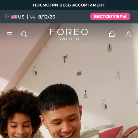
Перейти
ПОСМОТРИ ВЕСЬ АССОРТИМЕНТ
к
основному
содержанию
US
8/12/26
БЕСТСЕЛЛЕРЫ
НОВИНКА
Войти
Язык
BREAKING NEWS
Профиль пользователя
English
Deutsch
Español
Мои приборы
FAQ™ Pure Beauty-Tech Elixir
Français
Italiano
Português
Мои заказы
Polski
Svenska
Русский
Türkçe
简体中文
繁體中文
Мои адреса
issa™ Teeth Whitening Set
Мои подписки