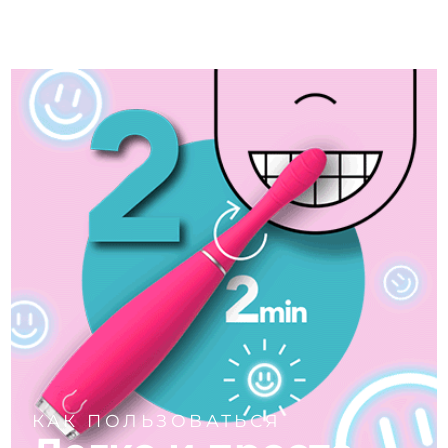
Ожидаемая дата доставки
Таиланд
8/15/26
Ожидаемая дата доставки
Турция
8/12/26
Ожидаемая дата доставки
ОАЭ
8/12/26
Ожидаемая дата доставки
Великобритания
8/11/26
Соединенные
Ожидаемая дата доставки
Штаты
8/12/26
Ожидаемая дата доставки
Узбекистан
8/16/26
Ожидаемая дата доставки
Вьетнам
8/17/26
КАК ПОЛЬЗОВАТЬСЯ