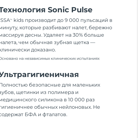
Технология Sonic Pulse
ISSA
kids производит до 9 000 пульсаций в
TM
минуту, которые разбивают налет, бережно
массируя десны. Удаляет на 30% больше
налета, чем обычная зубная щетка —
клинически доказано.
Основано на независимых клинических испытаниях
Ультрагигиеничная
Полностью безопасные для маленьких
зубов, щетинки из полимера и
медицинского силикона в 10 000 раз
гигиеничнее обычных нейлоновых. Не
содержат БФА и фталатов.