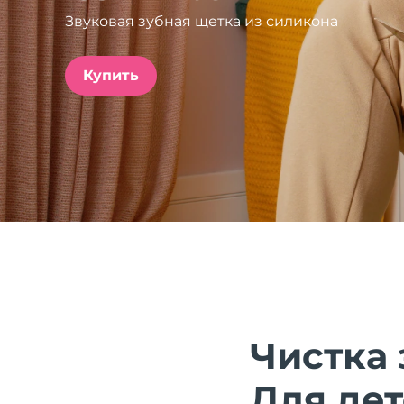
Звуковая зубная щетка из силикона
issa™ Teeth Whitening Set
Купить
FAQ™ Dual LED Panel
ПОДАРКИ И НАБОРЫ
Специальные
предложения
БЕСТСЕЛЛЕРЫ
Чистка 
Для дете