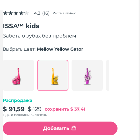
4.3
(16)
Write a review
4.3
out
ISSA™ kids
of
5
stars,
Забота о зубах без проблем
average
rating
Выбрать цвет:
Mellow Yellow Gator
value.
Read
16
Reviews.
Same
page
link.
Распродажа
$ 91,59
$ 129
сохранить
$ 37,41
НДС и пошлины включены
Добавить