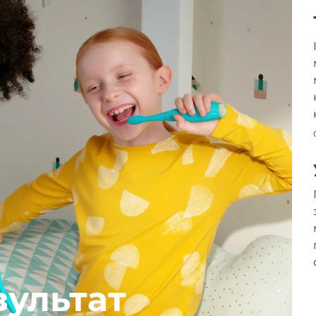
зультат