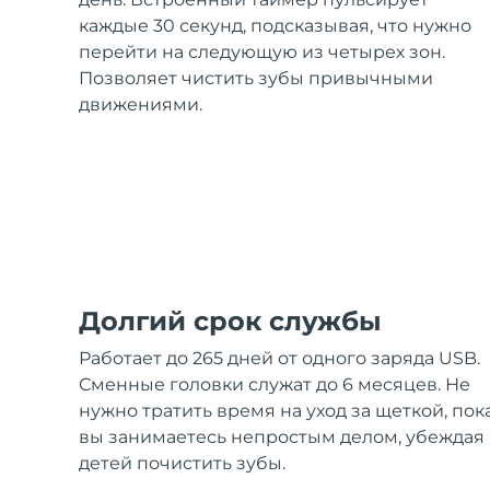
Уход KIWI™
All acne treatment devices
All revitalizing eye massagers
Serum
issa™ Teeth Whitening Gel
каждые 30 секунд, подсказывая, что нужно
Advanced pore care essentials
For healthy hair
18% PAP
перейти на следующую из четырех зон.
Позволяет чистить зубы привычными
Косметика
Для мужчин
движениями.
Купить
FOREO APP
Долгий срок службы
Работает до 265 дней от одного заряда USB.
ПОДРОБНЕЕ
Сменные головки служат до 6 месяцев. Не
нужно тратить время на уход за щеткой, пок
вы занимаетесь непростым делом, убеждая
детей почистить зубы.