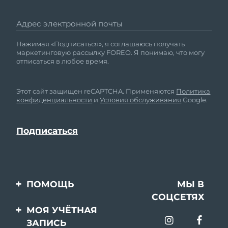
Адрес электронной почты
Нажимая «Подписаться», я соглашаюсь получать
маркетинговую рассылку FOREO. Я понимаю, что могу
отписаться в любое время.
Этот сайт защищен reCAPTCHA. Применяются
Политика
конфиденциальности
и
Условия обслуживания
Google.
ПОМОЩЬ
МЫ В
СОЦСЕТЯХ
Свяжитесь с нами
МОЯ УЧЁТНАЯ
ЗАПИСЬ
Заказ и доставка