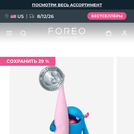
Перейти
ПОСМОТРИ ВЕСЬ АССОРТИМЕНТ
к
основному
содержанию
US
8/12/26
БЕСТСЕЛЛЕРЫ
НОВИНКА
Войти
СОХРАНИТЬ 29 %
Язык
BREAKING NEWS
Профиль пользователя
English
Deutsch
Español
Мои приборы
FAQ™ Pure Beauty-Tech Elixir
Français
Italiano
Português
Мои заказы
Polski
Svenska
Русский
Türkçe
简体中文
繁體中文
Мои адреса
issa™ Teeth Whitening Set
Мои подписки