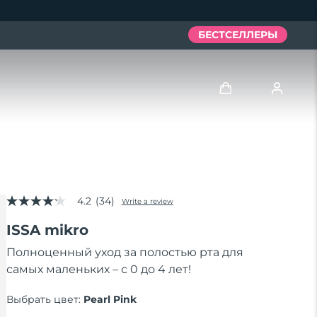
БЕСТСЕЛЛЕРЫ
Войти
Профиль пользователя
4.2
(34)
Мои приборы
Write a review
4.2
out
ISSA mikro
of
Мои заказы
5
stars,
Полноценный уход за полостью рта для
average
самых маленьких – с 0 до 4 лет!
Мои адреса
rating
value.
Read
Выбрать цвет:
Pearl Pink
Мои подписки
34