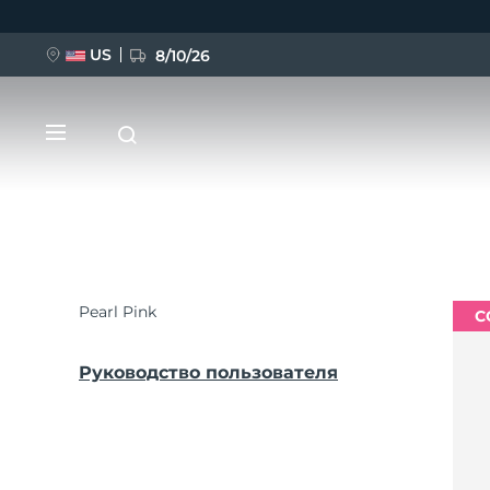
US
8/10/26
Перейти
к
основному
содержанию
Pearl Pink
С
НОВИНКА
BREAKING NEWS
Руководство пользователя
FAQ™ Pure Beauty-Tech Elixir