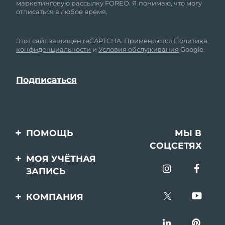
маркетинговую рассылку FOREO. Я понимаю, что могу
отписаться в любое время.
Этот сайт защищен reCAPTCHA. Применяются
Политика
конфиденциальности
и
Условия обслуживания
Google.
ПОМОЩЬ
МЫ В
СОЦСЕТЯХ
Свяжитесь с нами
МОЯ УЧЁТНАЯ
ЗАПИСЬ
Заказ и доставка
Регистрация продукта
Гарантия и возврат
КОМПАНИЯ
Поддержка
Вопросы и ответы
О FOREO