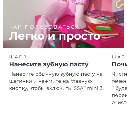
КАК ПОЛЬЗОВАТЬСЯ
Легко и просто
ШАГ 1
ШАГ 
Нанесите зубную пасту
Поч
Нанесите обычную зубную пасту на
Чисти
щетинки и нажмите на главную
течен
кнопку, чтобы включить ISSA
mini 3.
буде
TM
TM
перей
очист