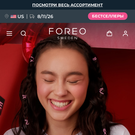
Перейти
ПОСМОТРИ ВЕСЬ АССОРТИМЕНТ
к
основному
содержанию
US
8/11/26
БЕСТСЕЛЛЕРЫ
НОВИНКА
Войти
Язык
BREAKING NEWS
Профиль пользователя
English
Deutsch
Español
Мои приборы
FAQ™ Pure Beauty-Tech Elixir
Français
Italiano
Português
Мои заказы
Polski
Svenska
Русский
Türkçe
简体中文
繁體中文
Мои адреса
issa™ Teeth Whitening Set
Мои подписки