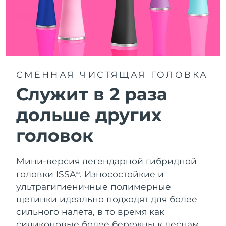
Словакия
8/10/26
Ожидаемая дата доставки
Словения
8/10/26
Южно-Африканская
Ожидаемая дата доставки
Республика
8/18/26
СМЕННАЯ ЧИСТЯЩАЯ ГОЛОВКА
Служит в 2 раза
Ожидаемая дата доставки
Республика Корея
8/12/26
дольше других
Ожидаемая дата доставки
Испания
головок
8/10/26
Ожидаемая дата доставки
Швеция
8/10/26
Мини-версия легендарной гибридной
головки ISSA
. Износостойкие и
TM
Ожидаемая дата доставки
Швейцария
ультрагигиеничные полимерные
8/10/26
щетинки идеально подходят для более
сильного налета, в то время как
Ожидаемая дата доставки
Тайвань
8/15/26
силиконовые более бережны к деснам.