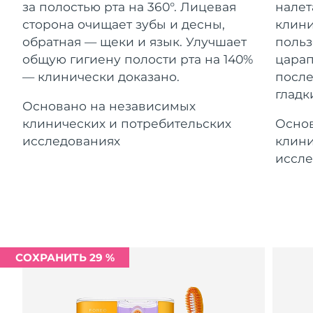
Advanced pore care essentials
за полостью рта на 360°. Лицевая
налет
For healthy hair
Ожидаемая дата доставки
18% PAP
Гибралтар
Косметика
Для мужчин
8/14/26
сторона очищает зубы и десны,
клини
обратная — щеки и язык. Улучшает
польз
Ожидаемая дата доставки
Греция
общую гигиену полости рта на 140%
царап
8/10/26
— клинически доказано.
после
гладк
Ожидаемая дата доставки
Гонконг (САР)
Основано на независимых
8/11/26
Купить
клинических и потребительских
Основ
Ожидаемая дата доставки
исследованиях
клини
Венгрия
8/10/26
иссле
FOREO APP
Ожидаемая дата доставки
Исландия
8/11/26
ПОДРОБНЕЕ
Ожидаемая дата доставки
Индонезия
8/8/26
СОХРАНИТЬ 29 %
Ожидаемая дата доставки
Ирландия
8/10/26
Ожидаемая дата доставки
о-в Мэн