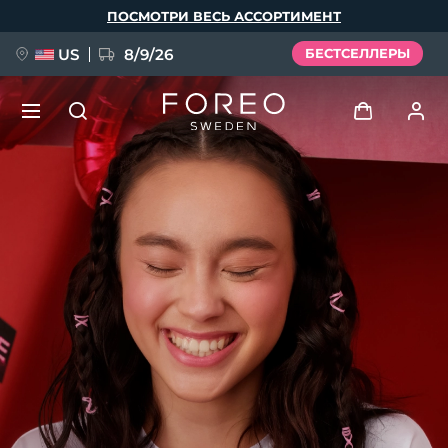
Перейти
ПОСМОТРИ ВЕСЬ АССОРТИМЕНТ
к
основному
содержанию
US
8/9/26
БЕСТСЕЛЛЕРЫ
НОВИНКА
Войти
Язык
BREAKING NEWS
Профиль пользователя
English
Deutsch
Español
Мои приборы
FAQ™ Pure Beauty-Tech Elixir
Français
Italiano
Português
Мои заказы
Polski
Svenska
Русский
Türkçe
简体中文
繁體中文
Мои адреса
issa™ Teeth Whitening Set
Мои подписки