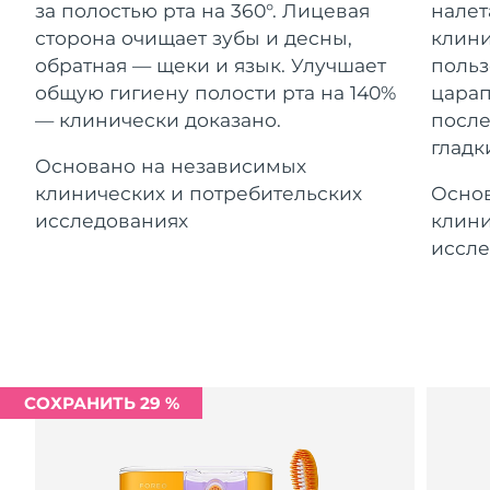
Advanced pore care essentials
за полостью рта на 360°. Лицевая
налет
For healthy hair
Ожидаемая дата доставки
18% PAP
Гибралтар
Косметика
Для мужчин
12/08/2026
сторона очищает зубы и десны,
клини
обратная — щеки и язык. Улучшает
польз
Ожидаемая дата доставки
Греция
общую гигиену полости рта на 140%
царап
08/08/2026
— клинически доказано.
после
гладк
Ожидаемая дата доставки
Гонконг (САР)
Основано на независимых
09/08/2026
Купить
клинических и потребительских
Основ
Ожидаемая дата доставки
исследованиях
клини
Венгрия
08/08/2026
иссле
FOREO APP
Ожидаемая дата доставки
Исландия
09/08/2026
ПОДРОБНЕЕ
Ожидаемая дата доставки
Индонезия
06/08/2026
СОХРАНИТЬ 29 %
Ожидаемая дата доставки
Ирландия
08/08/2026
Ожидаемая дата доставки
о-в Мэн