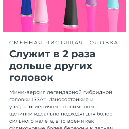
Словакия
08/08/2026
Ожидаемая дата доставки
Словения
08/08/2026
Южно-Африканская
Ожидаемая дата доставки
Республика
16/08/2026
СМЕННАЯ ЧИСТЯЩАЯ ГОЛОВКА
Служит в 2 раза
Ожидаемая дата доставки
Республика Корея
10/08/2026
дольше других
Ожидаемая дата доставки
Испания
головок
08/08/2026
Ожидаемая дата доставки
Швеция
08/08/2026
Мини-версия легендарной гибридной
головки ISSA
. Износостойкие и
TM
Ожидаемая дата доставки
Швейцария
ультрагигиеничные полимерные
08/08/2026
щетинки идеально подходят для более
сильного налета, в то время как
Ожидаемая дата доставки
Тайвань
13/08/2026
силиконовые более бережны к деснам.