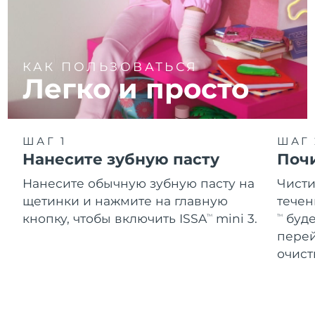
КАК ПОЛЬЗОВАТЬСЯ
Легко и просто
ШАГ 1
ШАГ 
Нанесите зубную пасту
Поч
Нанесите обычную зубную пасту на
Чисти
щетинки и нажмите на главную
течен
кнопку, чтобы включить ISSA
mini 3.
буде
TM
TM
перей
очист