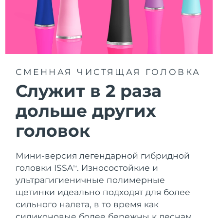
Словакия
8/9/26
Ожидаемая дата доставки
Словения
8/9/26
Южно-Африканская
Ожидаемая дата доставки
Республика
8/17/26
СМЕННАЯ ЧИСТЯЩАЯ ГОЛОВКА
Служит в 2 раза
Ожидаемая дата доставки
Республика Корея
8/11/26
дольше других
Ожидаемая дата доставки
Испания
головок
8/9/26
Ожидаемая дата доставки
Швеция
8/9/26
Мини-версия легендарной гибридной
головки ISSA
. Износостойкие и
TM
Ожидаемая дата доставки
Швейцария
ультрагигиеничные полимерные
8/9/26
щетинки идеально подходят для более
сильного налета, в то время как
Ожидаемая дата доставки
Тайвань
8/14/26
силиконовые более бережны к деснам.