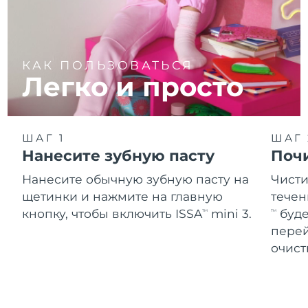
КАК ПОЛЬЗОВАТЬСЯ
Легко и просто
ШАГ 1
ШАГ 
Нанесите зубную пасту
Поч
Нанесите обычную зубную пасту на
Чисти
щетинки и нажмите на главную
течен
кнопку, чтобы включить ISSA
mini 3.
буде
TM
TM
перей
очист