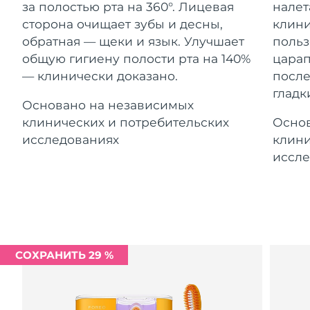
Advanced pore care essentials
за полостью рта на 360°. Лицевая
налет
For healthy hair
Ожидаемая дата доставки
18% PAP
Гибралтар
Косметика
Для мужчин
8/13/26
сторона очищает зубы и десны,
клини
обратная — щеки и язык. Улучшает
польз
Ожидаемая дата доставки
Греция
общую гигиену полости рта на 140%
царап
8/9/26
— клинически доказано.
после
гладк
Ожидаемая дата доставки
Гонконг (САР)
Основано на независимых
8/10/26
Купить
клинических и потребительских
Основ
Ожидаемая дата доставки
исследованиях
клини
Венгрия
8/9/26
иссле
FOREO APP
Ожидаемая дата доставки
Исландия
8/10/26
ПОДРОБНЕЕ
Ожидаемая дата доставки
Индонезия
8/7/26
СОХРАНИТЬ 29 %
Ожидаемая дата доставки
Ирландия
8/9/26
Ожидаемая дата доставки
о-в Мэн