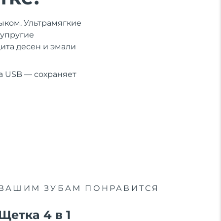
зыком. Ультрамягкие
 упругие
ита десен и эмали
да USB — сохраняет
ВАШИМ ЗУБАМ ПОНРАВИТСЯ
Щетка 4 в 1