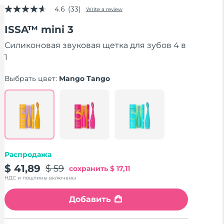
4.6
(33)
Write a review
4.6
out
ISSA™ mini 3
of
5
stars,
Силиконовая звуковая щетка для зубов 4 в
average
1
rating
value.
Read
Выбрать цвет:
Mango Tango
33
Reviews.
Same
page
link.
Распродажа
$ 41,89
$ 59
сохранить
$ 17,11
НДС и пошлины включены
Добавить