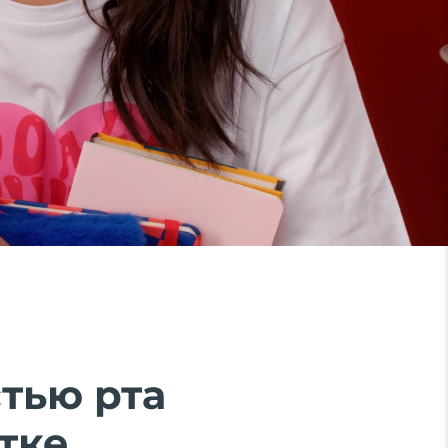
тью рта
тке.