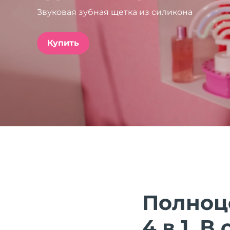
Звуковая зубная щетка из силикона
issa™ Teeth Whitening Set
Купить
FAQ™ Dual LED Panel
ПОДАРКИ И НАБОРЫ
Специальные
предложения
БЕСТСЕЛЛЕРЫ
Полноц
4 в 1. 